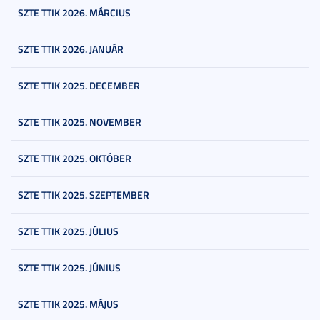
SZTE TTIK 2026. MÁRCIUS
SZTE TTIK 2026. JANUÁR
SZTE TTIK 2025. DECEMBER
SZTE TTIK 2025. NOVEMBER
SZTE TTIK 2025. OKTÓBER
SZTE TTIK 2025. SZEPTEMBER
SZTE TTIK 2025. JÚLIUS
SZTE TTIK 2025. JÚNIUS
SZTE TTIK 2025. MÁJUS