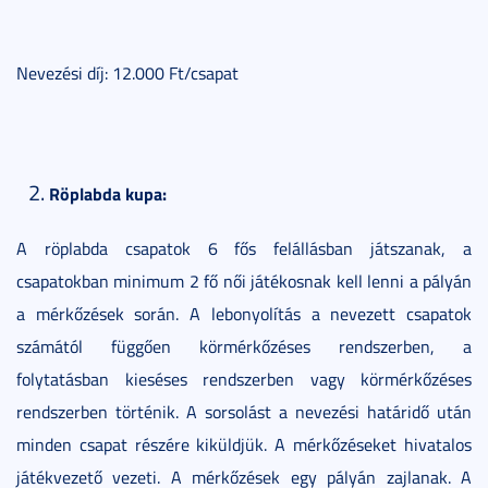
Nevezési díj: 12.000 Ft/csapat
Röplabda kupa:
A röplabda csapatok 6 fős felállásban játszanak, a
csapatokban minimum 2 fő női játékosnak kell lenni a pályán
a mérkőzések során. A lebonyolítás a nevezett csapatok
számától függően körmérkőzéses rendszerben, a
folytatásban kieséses rendszerben vagy körmérkőzéses
rendszerben történik. A sorsolást a nevezési határidő után
minden csapat részére kiküldjük. A mérkőzéseket hivatalos
játékvezető vezeti. A mérkőzések egy pályán zajlanak. A