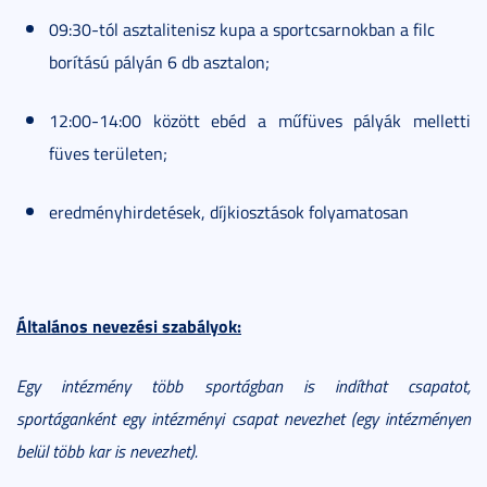
09:30-tól asztalitenisz kupa a sportcsarnokban a filc
borítású pályán 6 db asztalon;
12:00-14:00 között ebéd a műfüves pályák melletti
füves területen;
eredményhirdetések, díjkiosztások folyamatosan
Általános nevezési szabályok:
Egy intézmény több sportágban is indíthat csapatot,
sportáganként egy intézményi csapat nevezhet (egy intézményen
belül több kar is nevezhet).