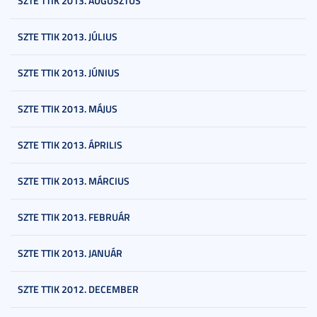
SZTE TTIK 2013. AUGUSZTUS
SZTE TTIK 2013. JÚLIUS
SZTE TTIK 2013. JÚNIUS
SZTE TTIK 2013. MÁJUS
SZTE TTIK 2013. ÁPRILIS
SZTE TTIK 2013. MÁRCIUS
SZTE TTIK 2013. FEBRUÁR
SZTE TTIK 2013. JANUÁR
SZTE TTIK 2012. DECEMBER