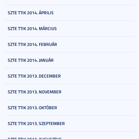
SZTE TTIK 2014. ÁPRILIS
SZTE TTIK 2014. MÁRCIUS
SZTE TTIK 2014. FEBRUÁR
SZTE TTIK 2014. JANUÁR
SZTE TTIK 2013. DECEMBER
SZTE TTIK 2013. NOVEMBER
SZTE TTIK 2013. OKTÓBER
SZTE TTIK 2013. SZEPTEMBER