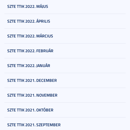
SZTE TTIK 2022. MÁJUS
SZTE TTIK 2022. ÁPRILIS
SZTE TTIK 2022. MÁRCIUS
SZTE TTIK 2022. FEBRUÁR
SZTE TTIK 2022. JANUÁR
SZTE TTIK 2021. DECEMBER
SZTE TTIK 2021. NOVEMBER
SZTE TTIK 2021. OKTÓBER
SZTE TTIK 2021. SZEPTEMBER