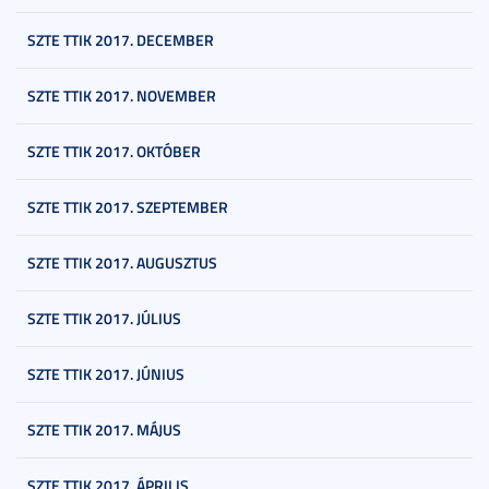
SZTE TTIK 2017. DECEMBER
SZTE TTIK 2017. NOVEMBER
SZTE TTIK 2017. OKTÓBER
SZTE TTIK 2017. SZEPTEMBER
SZTE TTIK 2017. AUGUSZTUS
SZTE TTIK 2017. JÚLIUS
SZTE TTIK 2017. JÚNIUS
SZTE TTIK 2017. MÁJUS
SZTE TTIK 2017. ÁPRILIS