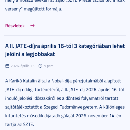
mely a hosszú éveken át zajló „SZTE Prezentációs technikák
verseny” megújított formája.
Részletek
A II. JATE-díjra április 16-tól 3 kategóriában lehet
jelölni a legjobbakat
2026. április 15.
9 perc
A Karikó Katalin által a Nobel-díja pénzjutalmából alapított
JATE-díj eddigi történetéről, a II. JATE-díj 2026. április 16-tól
induló jelölési időszakáról és a döntési folyamatról tartott
sajtótájékoztatót a Szegedi Tudományegyetem. A különleges
kitüntetés második díjátadó gáláját 2026. november 14-én
tartja az SZTE.