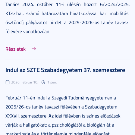
Tanács 2024. október 11-i ülésén hozott 6/2024/2025.
KT.sz.hat. számú határozatára hivatkozással kari mobilitási
ösztöndíj pályázatot hirdet a 2025-2026-os tanév tavaszi
félévére vonatkozóan.
Részletek
Indul az SZTE Szabadegyetem 37. szemesztere
2026. február 10.
1 perc
Február 11-én indul a Szegedi Tudományegyetemen a
2025/26-os tanév tavaszi félévében a Szabadegyetem
XXXVII. szemesztere. Az idei félévben is színes előadások
várják a hallgatókat: a pszichológiától a biológián át a
marketingig és a történelemig mindenféle előadást