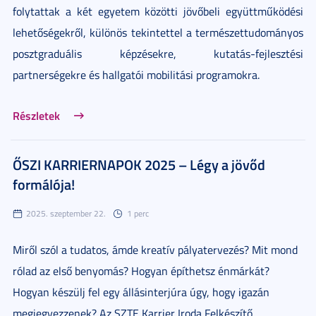
folytattak a két egyetem közötti jövőbeli együttműködési
lehetőségekről, különös tekintettel a természettudományos
posztgraduális képzésekre, kutatás-fejlesztési
partnerségekre és hallgatói mobilitási programokra.
Részletek
ŐSZI KARRIERNAPOK 2025 – Légy a jövőd
formálója!
2025. szeptember 22.
1 perc
Miről szól a tudatos, ámde kreatív pályatervezés? Mit mond
rólad az első benyomás? Hogyan építhetsz énmárkát?
Hogyan készülj fel egy állásinterjúra úgy, hogy igazán
megjegyezzenek? Az SZTE Karrier Iroda Felkészítő