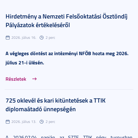
Hirdetmény a Nemzeti Felsőoktatási Ösztöndíj
Pályázatok értékeléséről
2026. július 16.
2 perc
A végleges döntést az intézményi NFÖB hozta meg 2026.
július 21-i ülésén.
Részletek
725 oklevél és kari kitüntetések a TTIK
diplomaátadó ünnepségén
2026. július 13.
2 perc
A 2026.07.04 napján az SZTE TTIK négy turnusban