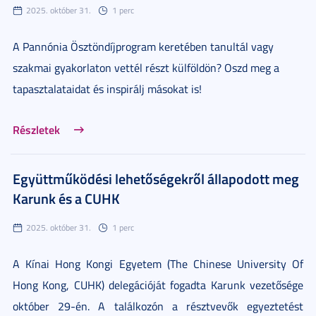
2025. október 31.
1 perc
A Pannónia Ösztöndíjprogram keretében tanultál vagy
szakmai gyakorlaton vettél részt külföldön? Oszd meg a
tapasztalataidat és inspirálj másokat is!
Részletek
Együttműködési lehetőségekről állapodott meg
Karunk és a CUHK
2025. október 31.
1 perc
A Kínai Hong Kongi Egyetem (The Chinese University Of
Hong Kong, CUHK) delegációját fogadta Karunk vezetősége
október 29-én. A találkozón a résztvevők egyeztetést