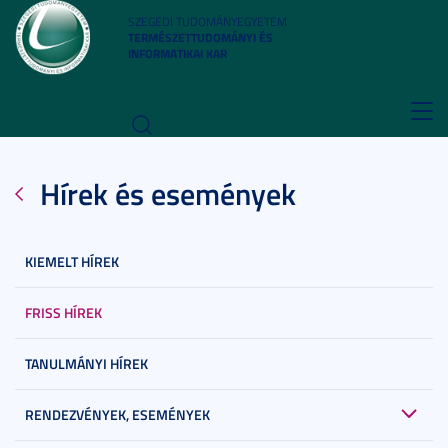
SZEGEDI TUDOMÁNYEGYETEM
TERMÉSZETTUDOMÁNYI ÉS
INFORMATIKAI KAR
Toggl
navig
Hírek és események
KIEMELT HÍREK
FRISS HÍREK
TANULMÁNYI HÍREK
RENDEZVÉNYEK, ESEMÉNYEK