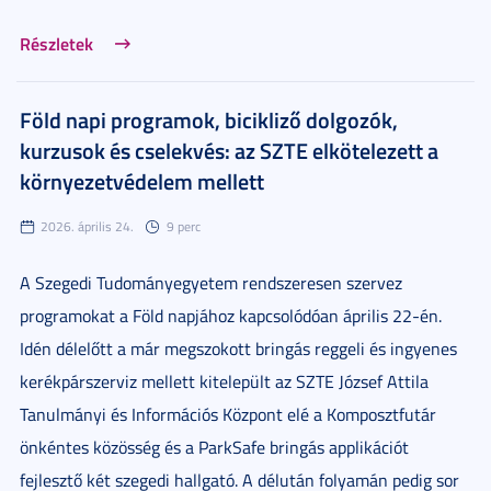
Részletek
Föld napi programok, bicikliző dolgozók,
kurzusok és cselekvés: az SZTE elkötelezett a
környezetvédelem mellett
2026. április 24.
9 perc
A Szegedi Tudományegyetem rendszeresen szervez
programokat a Föld napjához kapcsolódóan április 22-én.
Idén délelőtt a már megszokott bringás reggeli és ingyenes
kerékpárszerviz mellett kitelepült az SZTE József Attila
Tanulmányi és Információs Központ elé a Komposztfutár
önkéntes közösség és a ParkSafe bringás applikációt
fejlesztő két szegedi hallgató. A délután folyamán pedig sor