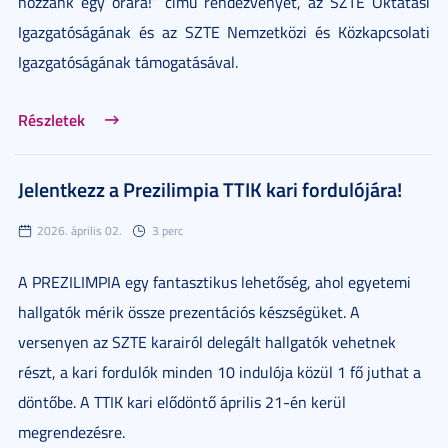
hozzánk egy órára!” című rendezvényét, az SZTE Oktatási
Igazgatóságának és az SZTE Nemzetközi és Közkapcsolati
Igazgatóságának támogatásával.
Részletek
Jelentkezz a Prezilimpia TTIK kari fordulójára!
2026. április 02.
3 perc
A PREZILIMPIA egy fantasztikus lehetőség, ahol egyetemi
hallgatók mérik össze prezentációs készségüket. A
versenyen az SZTE karairól delegált hallgatók vehetnek
részt, a kari fordulók minden 10 indulója közül 1 fő juthat a
döntőbe. A TTIK kari elődöntő április 21-én kerül
megrendezésre.