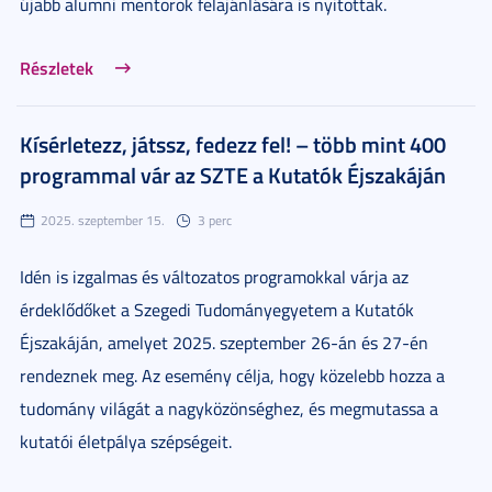
újabb alumni mentorok felajánlására is nyitottak.
Részletek
Kísérletezz, játssz, fedezz fel! – több mint 400
programmal vár az SZTE a Kutatók Éjszakáján
2025. szeptember 15.
3 perc
Idén is izgalmas és változatos programokkal várja az
érdeklődőket a Szegedi Tudományegyetem a Kutatók
Éjszakáján, amelyet 2025. szeptember 26-án és 27-én
rendeznek meg. Az esemény célja, hogy közelebb hozza a
tudomány világát a nagyközönséghez, és megmutassa a
kutatói életpálya szépségeit.