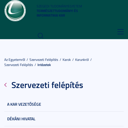
SZEGEDI TUDOMÁNYEGYETEM
TERMÉSZETTUDOMÁNYI ÉS
INFORMATIKAI KAR
Toggl
navig
Az Egyetemről
Szervezeti Felépítés
Karok
Karunkról
Szervezeti Felépítés
Intézetek
Szervezeti felépítés
A KAR VEZETŐSÉGE
DÉKÁNI HIVATAL