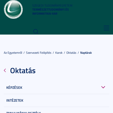
SZEGEDI TUDOMÁNYEGYETEM
TERMÉSZETTUDOMÁNYI ÉS
INFORMATIKAI KAR
Toggl
navig
Az Egyetemről
Szervezeti Felépítés
Karok
Oktatás
Naptárak
Oktatás
KÉPZÉSEK
INTÉZETEK