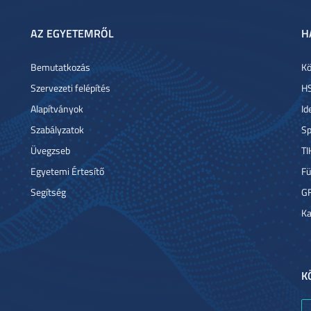
AZ EGYETEMRŐL
H
Bemutatkozás
Kö
Szervezeti felépítés
HS
Alapítványok
Id
Szabályzatok
Sp
Üvegzseb
TI
Egyetemi Értesítő
Fü
Segítség
G
Ka
K