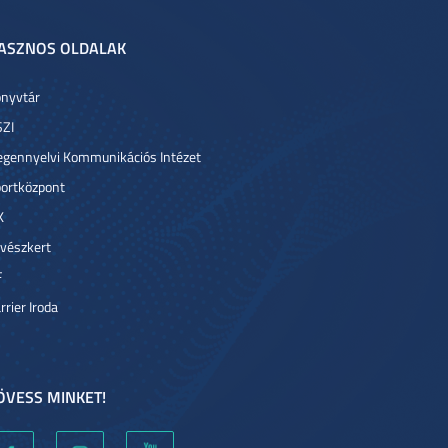
ASZNOS OLDALAK
nyvtár
ZI
egennyelvi Kommunikációs Intézet
ortközpont
K
vészkert
F
rrier Iroda
ÖVESS MINKET!