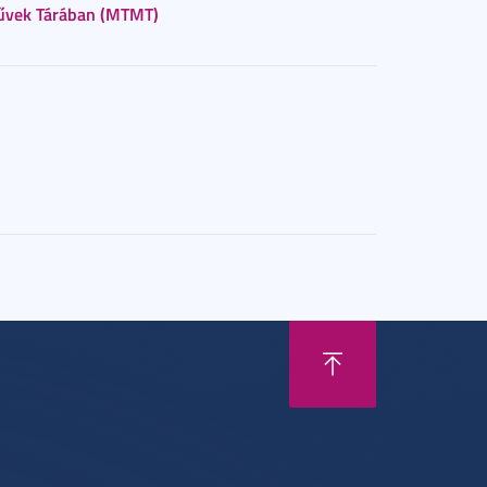
vek Tárában (MTMT)