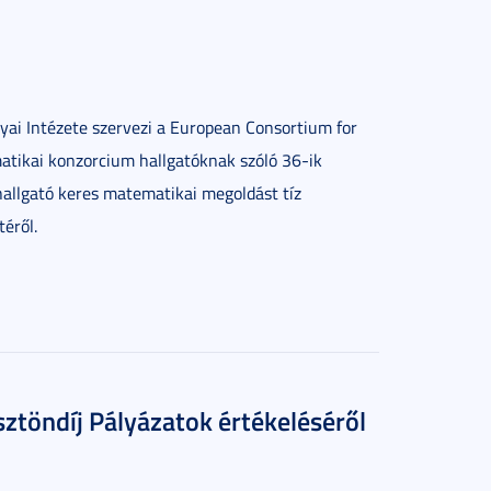
i Intézete szervezi a European Consortium for
atikai konzorcium hallgatóknak szóló 36-ik
hallgató keres matematikai megoldást tíz
éről.
ztöndíj Pályázatok értékeléséről