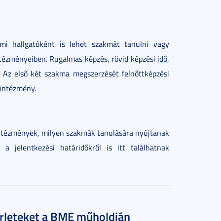
mi hallgatóként is lehet szakmát tanulni vagy
tézményeiben. Rugalmas képzés, rövid képzési idő,
. Az első két szakma megszerzését felnőttképzési
 intézmény.
ntézmények, milyen szakmák tanulására nyújtanak
t a jelentkezési határidőkről is itt találhatnak
sérleteket a BME műholdján