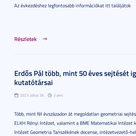
Az évkezdéshez legfontosabb információkat itt találjátok
Részletek
Erdős Pál több, mint 50 éves sejtését 
kutatótársai
2023. július 26.
2 perc
Több, mint fél évszázadon át megoldatlan geometriai sejtést
ELKH Rényi Intézet, valamint a BME Matematikai Intézet k
Intézet Geometria Tanszékének docense, intézetvezető-hel