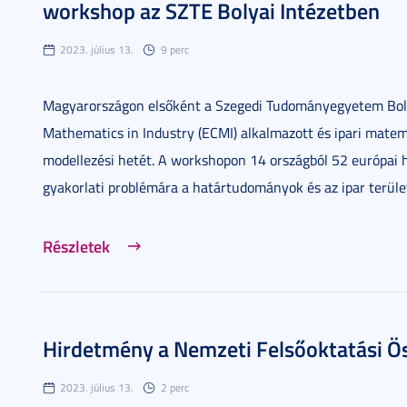
workshop az SZTE Bolyai Intézetben
2023. július 13.
9 perc
Magyarországon elsőként a Szegedi Tudományegyetem Bolya
Mathematics in Industry (ECMI) alkalmazott és ipari matem
modellezési hetét. A workshopon 14 országból 52 európai 
gyakorlati problémára a határtudományok és az ipar terület
Részletek
Hirdetmény a Nemzeti Felsőoktatási Ös
2023. július 13.
2 perc