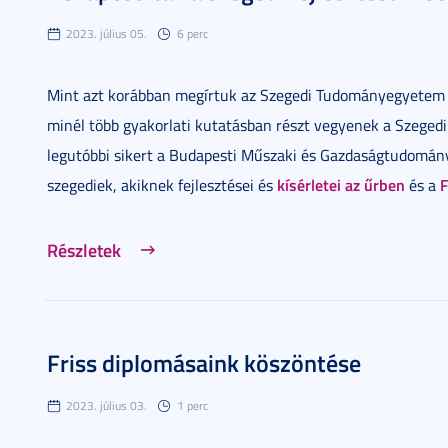
2023. július 05.
6 perc
Mint azt korábban megírtuk az Szegedi Tudományegyetem 
minél több gyakorlati kutatásban részt vegyenek a Szeged
legutóbbi sikert a Budapesti Műszaki és Gazdaságtudomá
kísérletei az űrben
F
szegediek, akiknek fejlesztései és
és a
Részletek
Friss diplomásaink köszöntése
2023. július 03.
1 perc