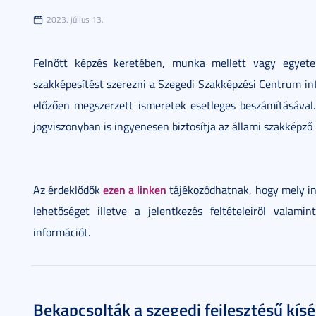
2023. július 13.
Felnőtt képzés keretében, munka mellett vagy egyete
szakképesítést szerezni a Szegedi Szakképzési Centrum in
előzően megszerzett ismeretek esetleges beszámításával
jogviszonyban is ingyenesen biztosítja az állami szakképző
ezen a linken
Az érdeklődők
tájékozódhatnak, hogy mely i
lehetőséget illetve a jelentkezés feltételeiről valamin
információt.
Bekapcsolták a szegedi fejlesztésű kí