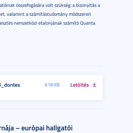
tóinak összefogására volt szükség: a bizonyítás a
mélet, valamint a számítástudomány módszereit
jesztés nemzetközi etalonjának számító Quanta
B_dontes
Letöltés
618 KB
nája – európai hallgatói