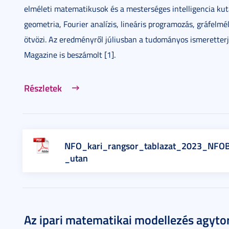
elméleti matematikusok és a mesterséges intelligencia kuta
geometria, Fourier analízis, lineáris programozás, gráfel
ötvözi. Az eredményről júliusban a tudományos ismeretter
Magazine is beszámolt [1].
Részletek
NFO_kari_rangsor_tablazat_2023_NFO
_utan
Az ipari matematikai modellezés agytor