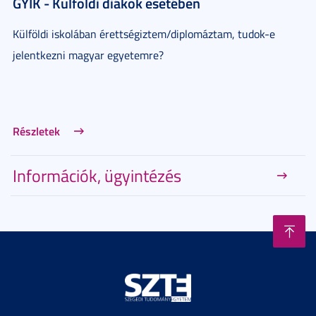
GYIK - Külföldi diákok esetében
Külföldi iskolában érettségiztem/diplomáztam, tudok-e
jelentkezni magyar egyetemre?
Részletek
Információk, ügyintézés