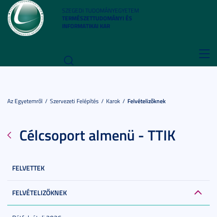
SZEGEDI TUDOMÁNYEGYETEM
TERMÉSZETTUDOMÁNYI ÉS
INFORMATIKAI KAR
Toggl
navig
Az Egyetemről
Szervezeti Felépítés
Karok
Felvételizőknek
Célcsoport almenü - TTIK
FELVETTEK
FELVÉTELIZŐKNEK