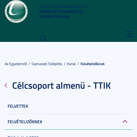
SZEGEDI TUDOMÁNYEGYETEM
TERMÉSZETTUDOMÁNYI ÉS
INFORMATIKAI KAR
Toggl
navig
Az Egyetemről
Szervezeti Felépítés
Karok
Felvételizőknek
Célcsoport almenü - TTIK
FELVETTEK
FELVÉTELIZŐKNEK