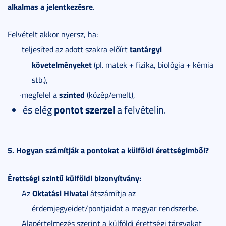
alkalmas a jelentkezésre
.
Felvételt akkor nyersz, ha:
tantárgyi
teljesíted az adott szakra előírt
·
követelményeket
(pl. matek + fizika, biológia + kémia
stb.),
szinted
megfelel a
(közép/emelt),
·
és elég
pontot szerzel
a felvételin.
5. Hogyan számítják a pontokat a külföldi érettségimből?
Érettségi szintű külföldi bizonyítvány:
Oktatási Hivatal
Az
átszámítja az
·
érdemjegyeidet/pontjaidat a magyar rendszerbe.
Alapértelmezés szerint a külföldi érettségi tárgyakat
·