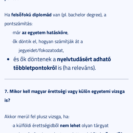
felsőfokú diplomád
Ha
van (pl. bachelor degree), a
pontszámítás:
az egyetem hatásköre
már
,
·
ők döntik el, hogyan számítják át a
·
jegyeidet/fokozatodat,
és ők döntenek a
nyelvtudásért adható
többletpontokról
is (ha releváns).
7. Mikor kell magyar érettségi vagy külön egyetemi vizsga
is?
Akkor merül fel plusz vizsga, ha:
nem lehet
a külföldi érettségidből
olyan tárgyat
·