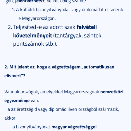
jelentkezhetsz
Igen,
, de két dolog számít:
1.
A külföldi bizonyítványodat vagy diplomádat elismerik-
e Magyarországon.
Teljesíted-e az adott szak
felvételi
követelményeit
(tantárgyak, szintek,
pontszámok stb.).
2. Mit jelent az, hogy a végzettségem „automatikusan
elismert”?
nemzetközi
Vannak országok, amelyekkel Magyarországnak
egyezménye
van.
Ha az érettségid vagy diplomád ilyen országból származik,
akkor:
magyar végzettséggel
a bizonyítványodat
·