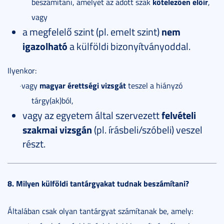
kötelezően előír
beszámítani, amelyet az adott szak
,
vagy
a megfelelő szint (pl. emelt szint)
nem
igazolható
a külföldi bizonyítványoddal.
Ilyenkor:
magyar érettségi vizsgát
vagy
teszel a hiányzó
·
tárgy(ak)ból,
vagy az egyetem által szervezett
felvételi
szakmai vizsgán
(pl. írásbeli/szóbeli) veszel
részt.
8. Milyen külföldi tantárgyakat tudnak beszámítani?
Általában csak olyan tantárgyat számítanak be, amely: