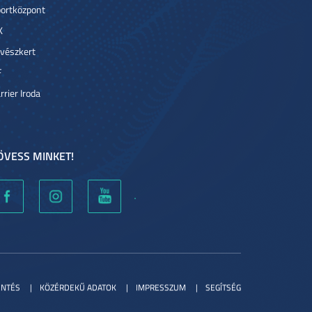
ortközpont
K
vészkert
F
rrier Iroda
ÖVESS MINKET!
ENTÉS
KÖZÉRDEKŰ ADATOK
IMPRESSZUM
SEGÍTSÉG