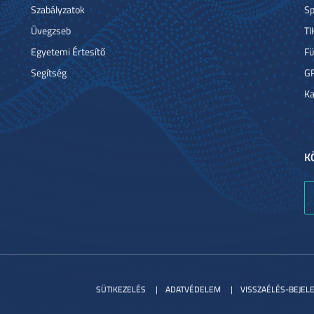
Szabályzatok
Sp
Üvegzseb
TI
Egyetemi Értesítő
Fü
Segítség
G
Ka
K
SÜTIKEZELÉS
ADATVÉDELEM
VISSZAÉLÉS-BEJEL