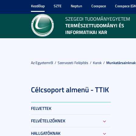
Kezdőlap
SZTE
Neptun
Coospace
Coospace (GM
SZEGEDI TUDOMÁNYEGYETEM
TERMÉSZETTUDOMÁNYI ÉS
INFORMATIKAI KAR
Az Egyetemről
Szervezeti Felépítés
Karok
Munkatársainknak
Célcsoport almenü - TTIK
FELVETTEK
FELVÉTELIZŐKNEK
HALLGATÓKNAK