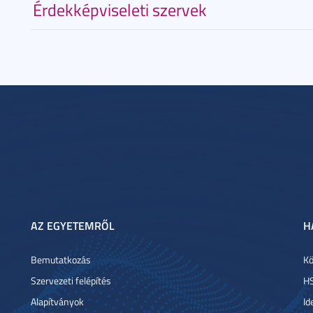
Érdekképviseleti szervek
AZ EGYETEMRŐL
H
Bemutatkozás
Kö
Szervezeti felépítés
HS
Alapítványok
Id