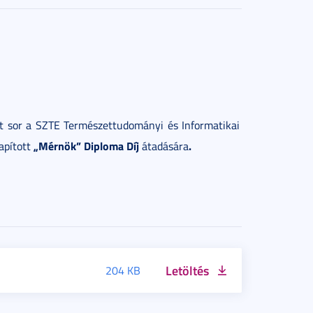
t sor a SZTE Természettudományi és Informatikai
„Mérnök”
Diploma Díj
.
apított
átadására
Letöltés
204 KB