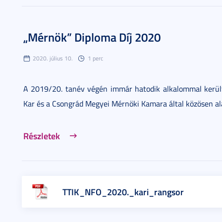
„Mérnök” Diploma Díj 2020
2020. július 10.
1 perc
A 2019/20. tanév végén immár hatodik alkalommal kerül
Kar és a Csongrád Megyei Mérnöki Kamara által közösen al
Részletek
TTIK_NFO_2020._kari_rangsor