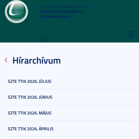
SZEGEDI TUDOMÁNYEGYETEM
TERMÉSZETTUDOMÁNYI ÉS
INFORMATIKAI KAR
Toggl
navig
Hírarchívum
SZTE TTIK 2026. JÚLIUS
SZTE TTIK 2026. JÚNIUS
SZTE TTIK 2026. MÁJUS
SZTE TTIK 2026. ÁPRILIS