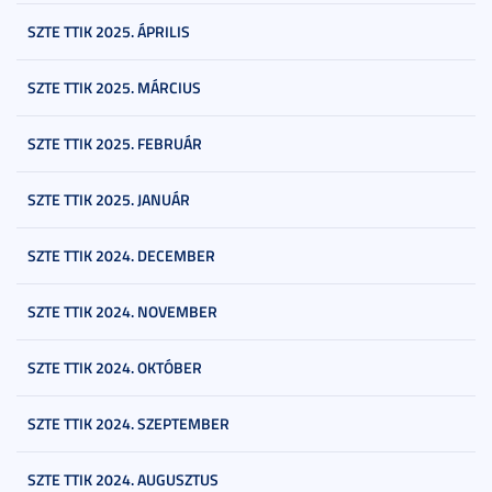
SZTE TTIK 2025. ÁPRILIS
SZTE TTIK 2025. MÁRCIUS
SZTE TTIK 2025. FEBRUÁR
SZTE TTIK 2025. JANUÁR
SZTE TTIK 2024. DECEMBER
SZTE TTIK 2024. NOVEMBER
SZTE TTIK 2024. OKTÓBER
SZTE TTIK 2024. SZEPTEMBER
SZTE TTIK 2024. AUGUSZTUS