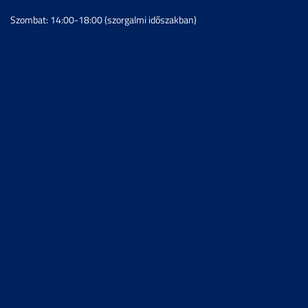
Szombat: 14:00-18:00 (szorgalmi időszakban)