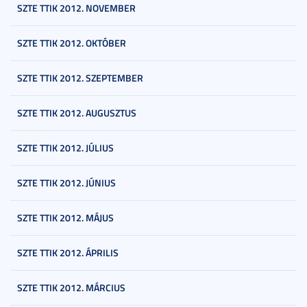
SZTE TTIK 2012. NOVEMBER
SZTE TTIK 2012. OKTÓBER
SZTE TTIK 2012. SZEPTEMBER
SZTE TTIK 2012. AUGUSZTUS
SZTE TTIK 2012. JÚLIUS
SZTE TTIK 2012. JÚNIUS
SZTE TTIK 2012. MÁJUS
SZTE TTIK 2012. ÁPRILIS
SZTE TTIK 2012. MÁRCIUS