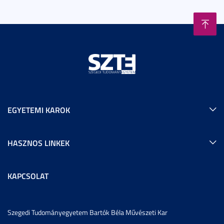
EGYETEMI KAROK
HASZNOS LINKEK
KAPCSOLAT
Szegedi Tudományegyetem Bartók Béla Művészeti Kar