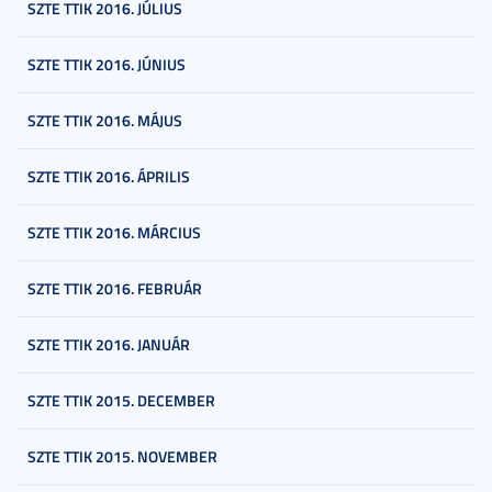
SZTE TTIK 2016. JÚLIUS
SZTE TTIK 2016. JÚNIUS
SZTE TTIK 2016. MÁJUS
SZTE TTIK 2016. ÁPRILIS
SZTE TTIK 2016. MÁRCIUS
SZTE TTIK 2016. FEBRUÁR
SZTE TTIK 2016. JANUÁR
SZTE TTIK 2015. DECEMBER
SZTE TTIK 2015. NOVEMBER