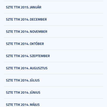
SZTE TTIK 2015. JANUÁR
SZTE TTIK 2014. DECEMBER
SZTE TTIK 2014. NOVEMBER
SZTE TTIK 2014. OKTÓBER
SZTE TTIK 2014. SZEPTEMBER
SZTE TTIK 2014. AUGUSZTUS
SZTE TTIK 2014. JÚLIUS
SZTE TTIK 2014. JÚNIUS
SZTE TTIK 2014. MÁJUS