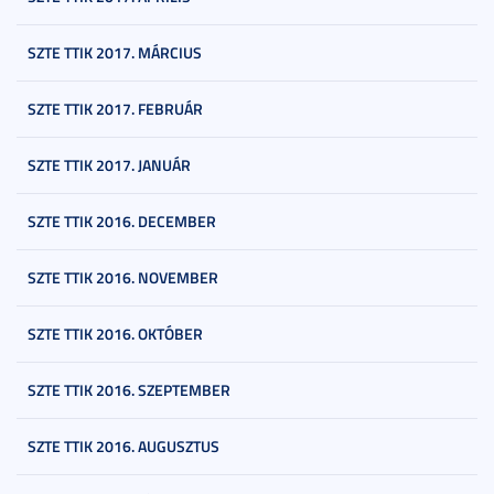
SZTE TTIK 2017. MÁRCIUS
SZTE TTIK 2017. FEBRUÁR
SZTE TTIK 2017. JANUÁR
SZTE TTIK 2016. DECEMBER
SZTE TTIK 2016. NOVEMBER
SZTE TTIK 2016. OKTÓBER
SZTE TTIK 2016. SZEPTEMBER
SZTE TTIK 2016. AUGUSZTUS