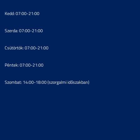
Kedd: 07:00-21:00
Szerda: 07:00-21:00
Csütörtök: 07:00-21:00
Péntek: 07:00-21:00
Szombat: 14:00-18:00 (szorgalmi időszakban)