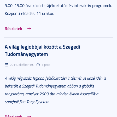
9.00-15.00 óra között: tájékoztatók és interaktív programok.
Központi előadás: 11 órakor.
Részletek
A világ legjobbjai között a Szegedi
Tudományegyetem
2011. október 19.
1 perc
A világ négyszáz legjobb felsőoktatási intézménye közé idén is
bekerült a Szegedi Tudományegyetem abban a globális
rangsorban, amelyet 2003 óta minden évben összeállít a
sanghaji Jiao Tong Egyetem.
Részletek