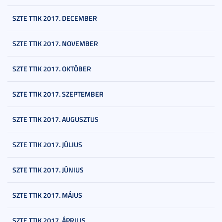
SZTE TTIK 2017. DECEMBER
SZTE TTIK 2017. NOVEMBER
SZTE TTIK 2017. OKTÓBER
SZTE TTIK 2017. SZEPTEMBER
SZTE TTIK 2017. AUGUSZTUS
SZTE TTIK 2017. JÚLIUS
SZTE TTIK 2017. JÚNIUS
SZTE TTIK 2017. MÁJUS
SZTE TTIK 2017. ÁPRILIS