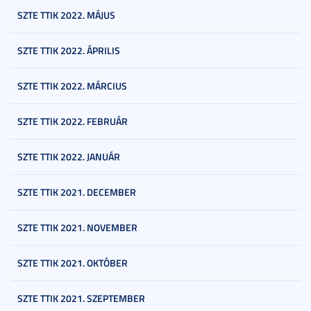
SZTE TTIK 2022. MÁJUS
SZTE TTIK 2022. ÁPRILIS
SZTE TTIK 2022. MÁRCIUS
SZTE TTIK 2022. FEBRUÁR
SZTE TTIK 2022. JANUÁR
SZTE TTIK 2021. DECEMBER
SZTE TTIK 2021. NOVEMBER
SZTE TTIK 2021. OKTÓBER
SZTE TTIK 2021. SZEPTEMBER