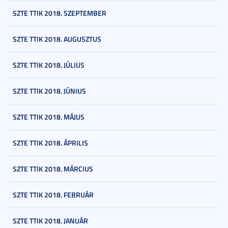
SZTE TTIK 2018. SZEPTEMBER
SZTE TTIK 2018. AUGUSZTUS
SZTE TTIK 2018. JÚLIUS
SZTE TTIK 2018. JÚNIUS
SZTE TTIK 2018. MÁJUS
SZTE TTIK 2018. ÁPRILIS
SZTE TTIK 2018. MÁRCIUS
SZTE TTIK 2018. FEBRUÁR
SZTE TTIK 2018. JANUÁR