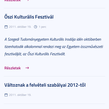
Őszi Kulturális Fesztivál
2011. október 19.
1 perc
A Szegedi Tudományegyetem Kulturális Irodája idén októberben
tizenhatodik alkalommal rendezi meg az Egyetem összművészeti
fesztiválját, az Őszi Kulturális Fesztivált.
Részletek
Változnak a felvételi szabályai 2012-től
2011. október 19.