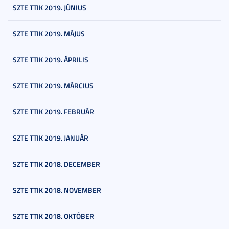
SZTE TTIK 2019. JÚNIUS
SZTE TTIK 2019. MÁJUS
SZTE TTIK 2019. ÁPRILIS
SZTE TTIK 2019. MÁRCIUS
SZTE TTIK 2019. FEBRUÁR
SZTE TTIK 2019. JANUÁR
SZTE TTIK 2018. DECEMBER
SZTE TTIK 2018. NOVEMBER
SZTE TTIK 2018. OKTÓBER