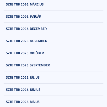
SZTE TTIK 2026. MÁRCIUS
SZTE TTIK 2026. JANUÁR
SZTE TTIK 2025. DECEMBER
SZTE TTIK 2025. NOVEMBER
SZTE TTIK 2025. OKTÓBER
SZTE TTIK 2025. SZEPTEMBER
SZTE TTIK 2025. JÚLIUS
SZTE TTIK 2025. JÚNIUS
SZTE TTIK 2025. MÁJUS