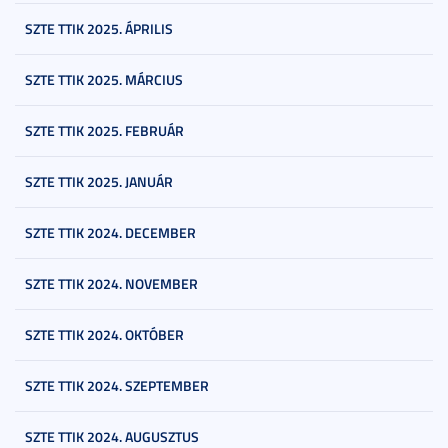
SZTE TTIK 2025. ÁPRILIS
SZTE TTIK 2025. MÁRCIUS
SZTE TTIK 2025. FEBRUÁR
SZTE TTIK 2025. JANUÁR
SZTE TTIK 2024. DECEMBER
SZTE TTIK 2024. NOVEMBER
SZTE TTIK 2024. OKTÓBER
SZTE TTIK 2024. SZEPTEMBER
SZTE TTIK 2024. AUGUSZTUS