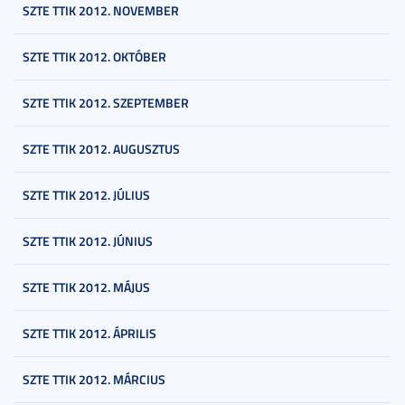
SZTE TTIK 2012. NOVEMBER
SZTE TTIK 2012. OKTÓBER
SZTE TTIK 2012. SZEPTEMBER
SZTE TTIK 2012. AUGUSZTUS
SZTE TTIK 2012. JÚLIUS
SZTE TTIK 2012. JÚNIUS
SZTE TTIK 2012. MÁJUS
SZTE TTIK 2012. ÁPRILIS
SZTE TTIK 2012. MÁRCIUS