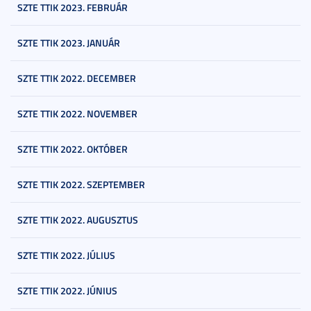
SZTE TTIK 2023. FEBRUÁR
SZTE TTIK 2023. JANUÁR
SZTE TTIK 2022. DECEMBER
SZTE TTIK 2022. NOVEMBER
SZTE TTIK 2022. OKTÓBER
SZTE TTIK 2022. SZEPTEMBER
SZTE TTIK 2022. AUGUSZTUS
SZTE TTIK 2022. JÚLIUS
SZTE TTIK 2022. JÚNIUS