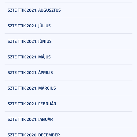
SZTE TTIK 2021. AUGUSZTUS
SZTE TTIK 2021. JÚLIUS
SZTE TTIK 2021. JÚNIUS
SZTE TTIK 2021. MÁJUS
SZTE TTIK 2021. ÁPRILIS
SZTE TTIK 2021. MÁRCIUS
SZTE TTIK 2021. FEBRUÁR
SZTE TTIK 2021. JANUÁR
SZTE TTIK 2020. DECEMBER