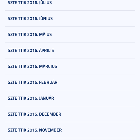
SZTE TTIK 2016. JÚLIUS
SZTE TTIK 2016. JÚNIUS
SZTE TTIK 2016. MÁJUS
SZTE TTIK 2016. ÁPRILIS
SZTE TTIK 2016. MÁRCIUS
SZTE TTIK 2016. FEBRUÁR
SZTE TTIK 2016. JANUÁR
SZTE TTIK 2015. DECEMBER
SZTE TTIK 2015. NOVEMBER