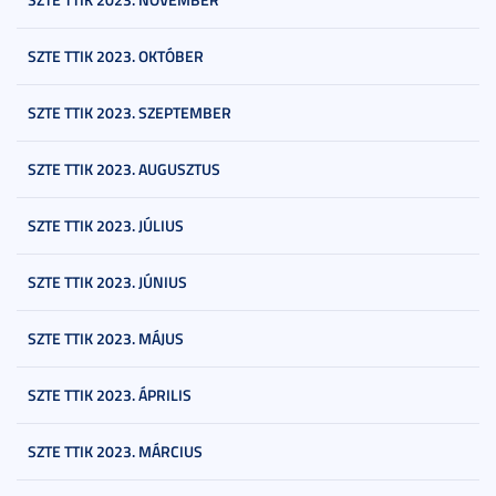
SZTE TTIK 2023. OKTÓBER
SZTE TTIK 2023. SZEPTEMBER
SZTE TTIK 2023. AUGUSZTUS
SZTE TTIK 2023. JÚLIUS
SZTE TTIK 2023. JÚNIUS
SZTE TTIK 2023. MÁJUS
SZTE TTIK 2023. ÁPRILIS
SZTE TTIK 2023. MÁRCIUS