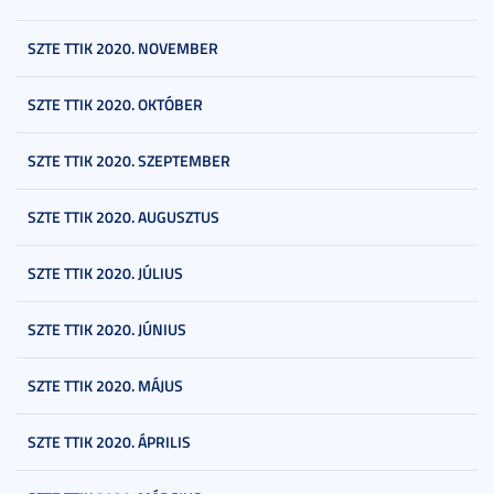
SZTE TTIK 2020. NOVEMBER
SZTE TTIK 2020. OKTÓBER
SZTE TTIK 2020. SZEPTEMBER
SZTE TTIK 2020. AUGUSZTUS
SZTE TTIK 2020. JÚLIUS
SZTE TTIK 2020. JÚNIUS
SZTE TTIK 2020. MÁJUS
SZTE TTIK 2020. ÁPRILIS