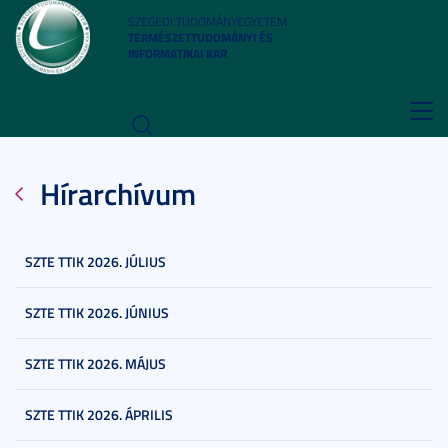
SZEGEDI TUDOMÁNYEGYETEM
TERMÉSZETTUDOMÁNYI ÉS
INFORMATIKAI KAR
Toggl
navig
Hírarchívum
SZTE TTIK 2026. JÚLIUS
SZTE TTIK 2026. JÚNIUS
SZTE TTIK 2026. MÁJUS
SZTE TTIK 2026. ÁPRILIS