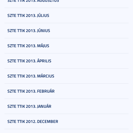
SZTE TTIK 2013. AUGUSZTUS
SZTE TTIK 2013. JÚLIUS
SZTE TTIK 2013. JÚNIUS
SZTE TTIK 2013. MÁJUS
SZTE TTIK 2013. ÁPRILIS
SZTE TTIK 2013. MÁRCIUS
SZTE TTIK 2013. FEBRUÁR
SZTE TTIK 2013. JANUÁR
SZTE TTIK 2012. DECEMBER