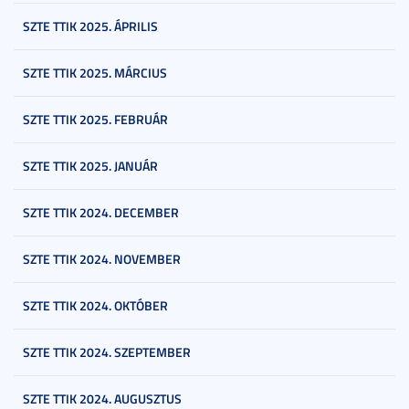
SZTE TTIK 2025. ÁPRILIS
SZTE TTIK 2025. MÁRCIUS
SZTE TTIK 2025. FEBRUÁR
SZTE TTIK 2025. JANUÁR
SZTE TTIK 2024. DECEMBER
SZTE TTIK 2024. NOVEMBER
SZTE TTIK 2024. OKTÓBER
SZTE TTIK 2024. SZEPTEMBER
SZTE TTIK 2024. AUGUSZTUS