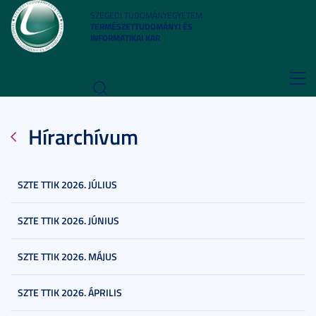
SZEGEDI TUDOMÁNYEGYETEM
TERMÉSZETTUDOMÁNYI ÉS
INFORMATIKAI KAR
Toggl
navig
Hírarchívum
SZTE TTIK 2026. JÚLIUS
SZTE TTIK 2026. JÚNIUS
SZTE TTIK 2026. MÁJUS
SZTE TTIK 2026. ÁPRILIS