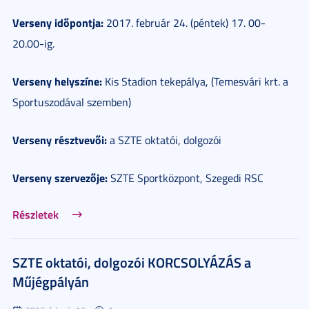
Verseny időpontja:
2017. február 24. (péntek) 17. 00-
20.00-ig.
Verseny helyszíne:
Kis Stadion tekepálya, (Temesvári krt. a
Sportuszodával szemben)
Verseny résztvevői:
a SZTE oktatói, dolgozói
Verseny szervezője:
SZTE Sportközpont, Szegedi RSC
Részletek
SZTE oktatói, dolgozói KORCSOLYÁZÁS a
Műjégpályán