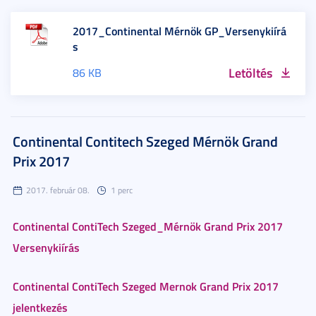
2017_Continental Mérnök GP_Versenykiírá
s
Letöltés
86 KB
Continental Contitech Szeged Mérnök Grand
Prix 2017
2017. február 08.
1 perc
Continental ContiTech Szeged_Mérnök Grand Prix 2017
Versenykiírás
Continental ContiTech Szeged Mernok Grand Prix 2017
jelentkezés