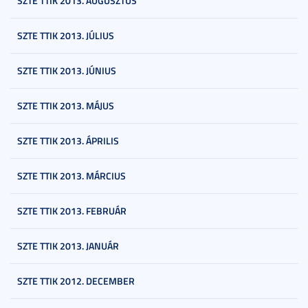
SZTE TTIK 2013. AUGUSZTUS
SZTE TTIK 2013. JÚLIUS
SZTE TTIK 2013. JÚNIUS
SZTE TTIK 2013. MÁJUS
SZTE TTIK 2013. ÁPRILIS
SZTE TTIK 2013. MÁRCIUS
SZTE TTIK 2013. FEBRUÁR
SZTE TTIK 2013. JANUÁR
SZTE TTIK 2012. DECEMBER