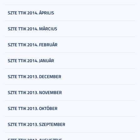
SZTE TTIK 2014. ÁPRILIS
SZTE TTIK 2014. MÁRCIUS
SZTE TTIK 2014. FEBRUÁR
SZTE TTIK 2014. JANUÁR
SZTE TTIK 2013. DECEMBER
SZTE TTIK 2013. NOVEMBER
SZTE TTIK 2013. OKTÓBER
SZTE TTIK 2013. SZEPTEMBER