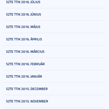
SZTE TTIK 2016. JÚLIUS
SZTE TTIK 2016. JÚNIUS
SZTE TTIK 2016. MÁJUS
SZTE TTIK 2016. ÁPRILIS
SZTE TTIK 2016. MÁRCIUS
SZTE TTIK 2016. FEBRUÁR
SZTE TTIK 2016. JANUÁR
SZTE TTIK 2015. DECEMBER
SZTE TTIK 2015. NOVEMBER