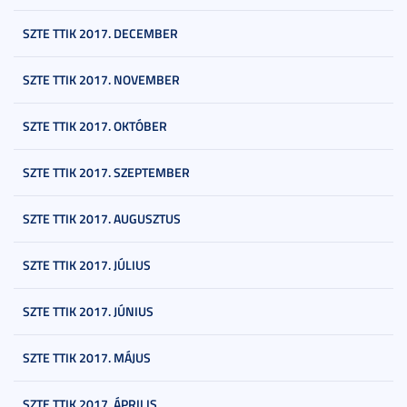
SZTE TTIK 2017. DECEMBER
SZTE TTIK 2017. NOVEMBER
SZTE TTIK 2017. OKTÓBER
SZTE TTIK 2017. SZEPTEMBER
SZTE TTIK 2017. AUGUSZTUS
SZTE TTIK 2017. JÚLIUS
SZTE TTIK 2017. JÚNIUS
SZTE TTIK 2017. MÁJUS
SZTE TTIK 2017. ÁPRILIS