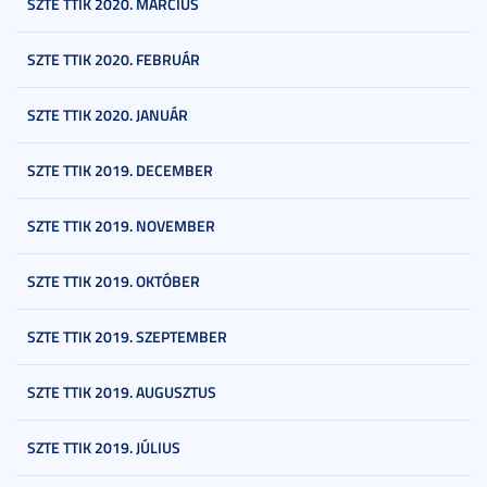
SZTE TTIK 2020. MÁRCIUS
SZTE TTIK 2020. FEBRUÁR
SZTE TTIK 2020. JANUÁR
SZTE TTIK 2019. DECEMBER
SZTE TTIK 2019. NOVEMBER
SZTE TTIK 2019. OKTÓBER
SZTE TTIK 2019. SZEPTEMBER
SZTE TTIK 2019. AUGUSZTUS
SZTE TTIK 2019. JÚLIUS