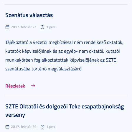
Szenátus választás
2017. február 21.
1 perc
Tájékoztató a vezetői megbízással nem rendelkező oktatók,
kutatók képviselőjének és az egyéb- nem oktatói, kutatói
munkakörben foglalkoztatottak képviselőjének az SZTE
szenátusába történő megválasztásáról
Részletek
SZTE Oktatói és dolgozói Teke csapatbajnokság
verseny
2017. február 20.
1 perc