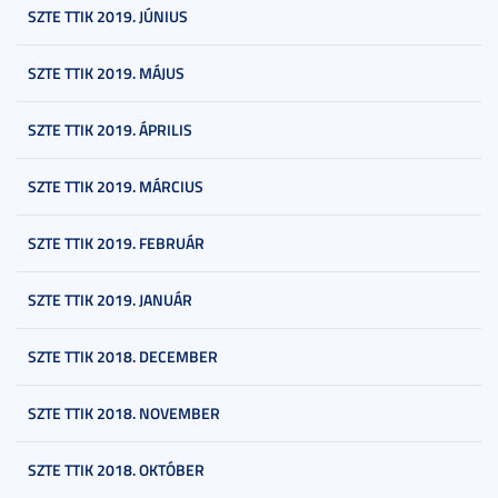
SZTE TTIK 2019. JÚNIUS
SZTE TTIK 2019. MÁJUS
SZTE TTIK 2019. ÁPRILIS
SZTE TTIK 2019. MÁRCIUS
SZTE TTIK 2019. FEBRUÁR
SZTE TTIK 2019. JANUÁR
SZTE TTIK 2018. DECEMBER
SZTE TTIK 2018. NOVEMBER
SZTE TTIK 2018. OKTÓBER