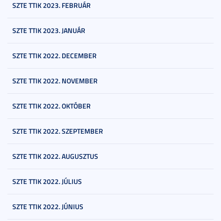
SZTE TTIK 2023. FEBRUÁR
SZTE TTIK 2023. JANUÁR
SZTE TTIK 2022. DECEMBER
SZTE TTIK 2022. NOVEMBER
SZTE TTIK 2022. OKTÓBER
SZTE TTIK 2022. SZEPTEMBER
SZTE TTIK 2022. AUGUSZTUS
SZTE TTIK 2022. JÚLIUS
SZTE TTIK 2022. JÚNIUS