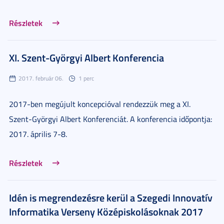
Részletek
XI. Szent-Györgyi Albert Konferencia
2017. február 06.
1 perc
2017-ben megújult koncepcióval rendezzük meg a XI.
Szent-Györgyi Albert Konferenciát. A konferencia időpontja:
2017. április 7-8.
Részletek
Idén is megrendezésre kerül a Szegedi Innovatív
Informatika Verseny Középiskolásoknak 2017