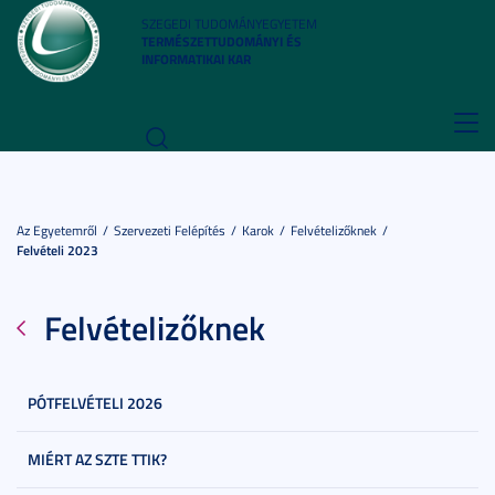
SZEGEDI TUDOMÁNYEGYETEM
TERMÉSZETTUDOMÁNYI ÉS
INFORMATIKAI KAR
Toggl
navig
Az Egyetemről
Szervezeti Felépítés
Karok
Felvételizőknek
Felvételi 2023
Felvételizőknek
PÓTFELVÉTELI 2026
MIÉRT AZ SZTE TTIK?