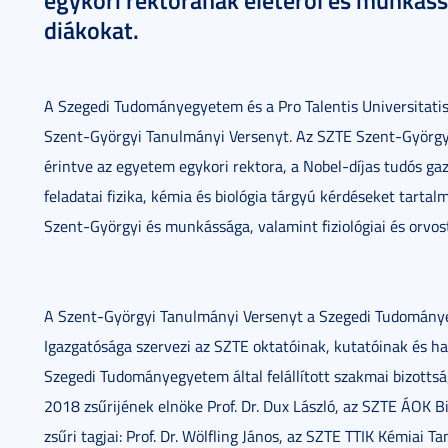
egykori rektorának életéről és munkáss
diákokat.
A Szegedi Tudományegyetem és a Pro Talentis Universitati
Szent-Györgyi Tanulmányi Versenyt. Az SZTE Szent-György
érintve az egyetem egykori rektora, a Nobel-díjas tudós g
feladatai fizika, kémia és biológia tárgyú kérdéseket tartal
Szent-Györgyi és munkássága, valamint fiziológiai és orv
A Szent-Györgyi Tanulmányi Versenyt a Szegedi Tudomány
Igazgatósága szervezi az SZTE oktatóinak, kutatóinak és h
Szegedi Tudományegyetem által felállított szakmai bizotts
2018 zsűrijének elnöke Prof. Dr. Dux László, az SZTE ÁOK B
zsűri tagjai: Prof. Dr. Wölfling János, az SZTE TTIK Kémiai 