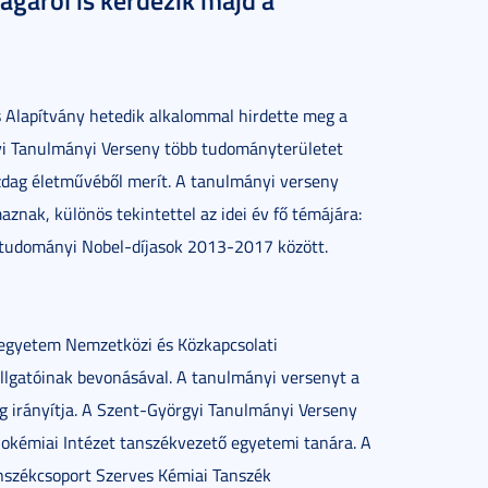
ágáról is kérdezik majd a
s Alapítvány hetedik alkalommal hirdette meg a
i Tanulmányi Verseny több tudományterületet
azdag életművéből merít. A tanulmányi verseny
maznak, különös tekintettel az idei év fő témájára:
ostudományi Nobel-díjasok 2013-2017 között.
egyetem Nemzetközi és Közkapcsolati
allgatóinak bevonásával. A tanulmányi versenyt a
ág irányítja. A Szent-Györgyi Tanulmányi Verseny
iokémiai Intézet tanszékvezető egyetemi tanára. A
Tanszékcsoport Szerves Kémiai Tanszék