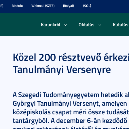
F)
Modulo
Webmail (SZTE)
(Bolyai)
(SOL)
Karunkról
Oktatás
Kutatás
Közel 200 résztvevő érkez
Tanulmányi Versenyre
A Szegedi Tudományegyetem hetedik al
Györgyi Tanulmányi Versenyt, amelyen 
középiskolás csapat méri össze tudását 
tantárgyból. A december 6-án kezdődő