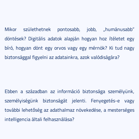
Mikor születhetnek pontosabb, jobb, „humánusabb”
döntések? Digitális adatok alapján hogyan hoz ítéletet egy
bíró, hogyan dönt egy orvos vagy egy mérnök? Ki tud nagy
biztonsággal figyelni az adatainkra, azok valódiságára?
Ebben a században az információ biztonsága személyünk,
személyiségünk biztonságát jelenti. Fenyegetés-e vagy
további lehetőség az adathalmaz növekedése, a mesterséges
intelligencia általi felhasználása?