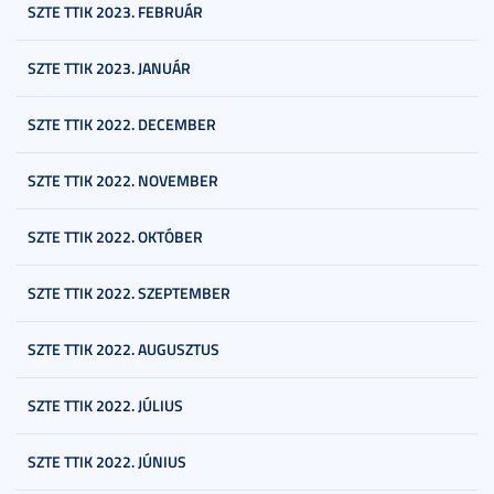
SZTE TTIK 2023. FEBRUÁR
SZTE TTIK 2023. JANUÁR
SZTE TTIK 2022. DECEMBER
SZTE TTIK 2022. NOVEMBER
SZTE TTIK 2022. OKTÓBER
SZTE TTIK 2022. SZEPTEMBER
SZTE TTIK 2022. AUGUSZTUS
SZTE TTIK 2022. JÚLIUS
SZTE TTIK 2022. JÚNIUS