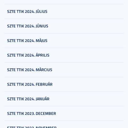
SZTE TTIK 2024. JÚLIUS
SZTE TTIK 2024. JÚNIUS
SZTE TTIK 2024. MÁJUS
SZTE TTIK 2024. ÁPRILIS
SZTE TTIK 2024. MÁRCIUS
SZTE TTIK 2024. FEBRUÁR
SZTE TTIK 2024. JANUÁR
SZTE TTIK 2023. DECEMBER
SZTE TTIK 2023. NOVEMBER