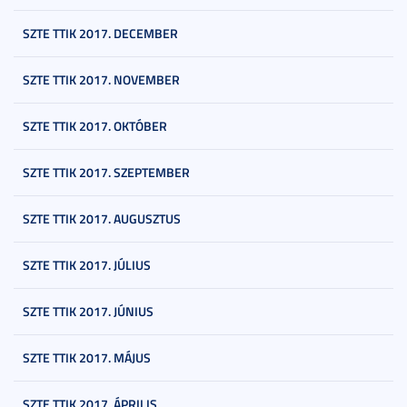
SZTE TTIK 2017. DECEMBER
SZTE TTIK 2017. NOVEMBER
SZTE TTIK 2017. OKTÓBER
SZTE TTIK 2017. SZEPTEMBER
SZTE TTIK 2017. AUGUSZTUS
SZTE TTIK 2017. JÚLIUS
SZTE TTIK 2017. JÚNIUS
SZTE TTIK 2017. MÁJUS
SZTE TTIK 2017. ÁPRILIS