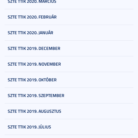
SZTE TTIK 2020. MÁRCIUS
SZTE TTIK 2020. FEBRUÁR
SZTE TTIK 2020. JANUÁR
SZTE TTIK 2019. DECEMBER
SZTE TTIK 2019. NOVEMBER
SZTE TTIK 2019. OKTÓBER
SZTE TTIK 2019. SZEPTEMBER
SZTE TTIK 2019. AUGUSZTUS
SZTE TTIK 2019. JÚLIUS