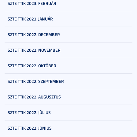
SZTE TTIK 2023. FEBRUÁR
SZTE TTIK 2023. JANUÁR
SZTE TTIK 2022. DECEMBER
SZTE TTIK 2022. NOVEMBER
SZTE TTIK 2022. OKTÓBER
SZTE TTIK 2022. SZEPTEMBER
SZTE TTIK 2022. AUGUSZTUS
SZTE TTIK 2022. JÚLIUS
SZTE TTIK 2022. JÚNIUS