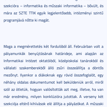
szekcióra – informatika és műszaki informatika – bővült, és
mára az SZTE TTIK egyik legjelentősebb, intézményi szintű
programjává nőtte ki magát.
Maga a megmérettetés két fordulóból áll. Februárban volt a
pályamunkák benyújtásának határideje, ami alapján az
Informatikai Intézet oktatóiból, középiskolai tanárokból és
vállalati szakemberekből álló zsűri összeállítja a döntős
mezőnyt. Ilyenkor a diákoknak egy rövid összefoglalót, egy
néhány oldalas dokumentumot kell beküldeniük arról, miről
szól az ötletük, hogyan valósították azt meg, illetve, ha van
már eredmény, milyen konklúzióra jutottak. A verseny két
szekciója eltérő kihívások elé állítja a pályázókat. A műszaki