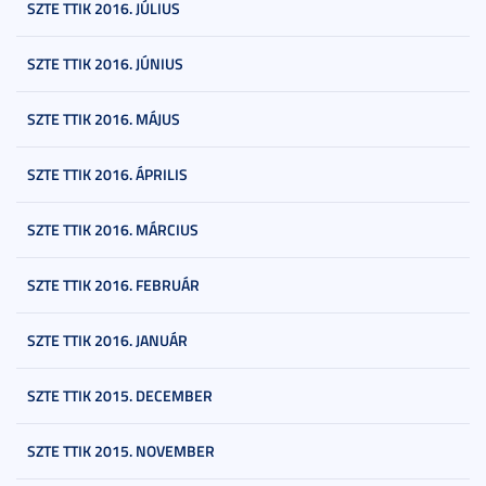
SZTE TTIK 2016. JÚLIUS
SZTE TTIK 2016. JÚNIUS
SZTE TTIK 2016. MÁJUS
SZTE TTIK 2016. ÁPRILIS
SZTE TTIK 2016. MÁRCIUS
SZTE TTIK 2016. FEBRUÁR
SZTE TTIK 2016. JANUÁR
SZTE TTIK 2015. DECEMBER
SZTE TTIK 2015. NOVEMBER