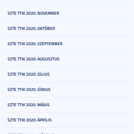
SZTE TTIK 2020. NOVEMBER
SZTE TTIK 2020. OKTÓBER
SZTE TTIK 2020. SZEPTEMBER
SZTE TTIK 2020. AUGUSZTUS
SZTE TTIK 2020. JÚLIUS
SZTE TTIK 2020. JÚNIUS
SZTE TTIK 2020. MÁJUS
SZTE TTIK 2020. ÁPRILIS