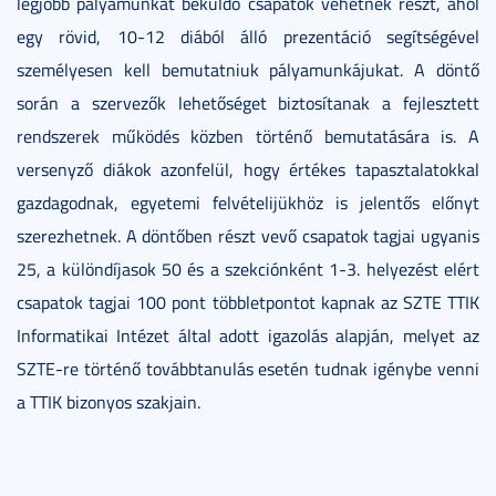
legjobb pályamunkát beküldő csapatok vehetnek részt, ahol
egy rövid, 10-12 diából álló prezentáció segítségével
személyesen kell bemutatniuk pályamunkájukat. A döntő
során a szervezők lehetőséget biztosítanak a fejlesztett
rendszerek működés közben történő bemutatására is. A
versenyző diákok azonfelül, hogy értékes tapasztalatokkal
gazdagodnak, egyetemi felvételijükhöz is jelentős előnyt
szerezhetnek. A döntőben részt vevő csapatok tagjai ugyanis
25, a különdíjasok 50 és a szekciónként 1-3. helyezést elért
csapatok tagjai 100 pont többletpontot kapnak az SZTE TTIK
Informatikai Intézet által adott igazolás alapján, melyet az
SZTE-re történő továbbtanulás esetén tudnak igénybe venni
a TTIK bizonyos szakjain.