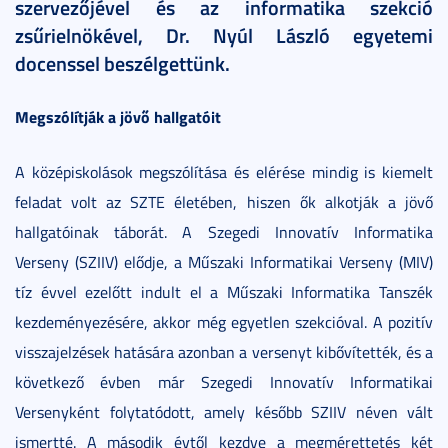
szervezőjével és az informatika szekció
zsűrielnökével, Dr. Nyúl László egyetemi
docenssel beszélgettünk.
Megszólítják a jövő hallgatóit
A középiskolások megszólítása és elérése mindig is kiemelt
feladat volt az SZTE életében, hiszen ők alkotják a jövő
hallgatóinak táborát. A Szegedi Innovatív Informatika
Verseny (SZIIV) elődje, a Műszaki Informatikai Verseny (MIV)
tíz évvel ezelőtt indult el a Műszaki Informatika Tanszék
kezdeményezésére, akkor még egyetlen szekcióval. A pozitív
visszajelzések hatására azonban a versenyt kibővítették, és a
következő évben már Szegedi Innovatív Informatikai
Versenyként folytatódott, amely később SZIIV néven vált
ismertté. A második évtől kezdve a megmérettetés két