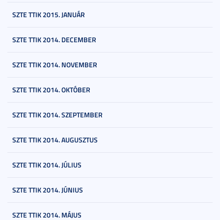
SZTE TTIK 2015. JANUÁR
SZTE TTIK 2014. DECEMBER
SZTE TTIK 2014. NOVEMBER
SZTE TTIK 2014. OKTÓBER
SZTE TTIK 2014. SZEPTEMBER
SZTE TTIK 2014. AUGUSZTUS
SZTE TTIK 2014. JÚLIUS
SZTE TTIK 2014. JÚNIUS
SZTE TTIK 2014. MÁJUS