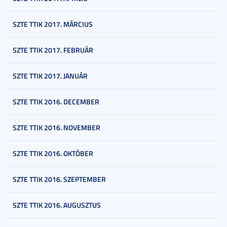
SZTE TTIK 2017. MÁRCIUS
SZTE TTIK 2017. FEBRUÁR
SZTE TTIK 2017. JANUÁR
SZTE TTIK 2016. DECEMBER
SZTE TTIK 2016. NOVEMBER
SZTE TTIK 2016. OKTÓBER
SZTE TTIK 2016. SZEPTEMBER
SZTE TTIK 2016. AUGUSZTUS