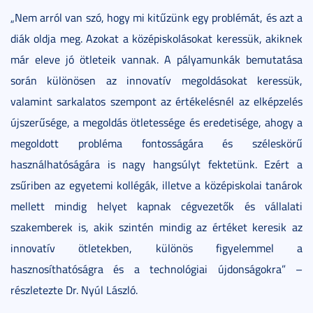
„Nem arról van szó, hogy mi kitűzünk egy problémát, és azt a
diák oldja meg. Azokat a középiskolásokat keressük, akiknek
már eleve jó ötleteik vannak. A pályamunkák bemutatása
során különösen az innovatív megoldásokat keressük,
valamint sarkalatos szempont az értékelésnél az elképzelés
újszerűsége, a megoldás ötletessége és eredetisége, ahogy a
megoldott probléma fontosságára és széleskörű
használhatóságára is nagy hangsúlyt fektetünk. Ezért a
zsűriben az egyetemi kollégák, illetve a középiskolai tanárok
mellett mindig helyet kapnak cégvezetők és vállalati
szakemberek is, akik szintén mindig az értéket keresik az
innovatív ötletekben, különös figyelemmel a
hasznosíthatóságra és a technológiai újdonságokra” –
részletezte Dr. Nyúl László.