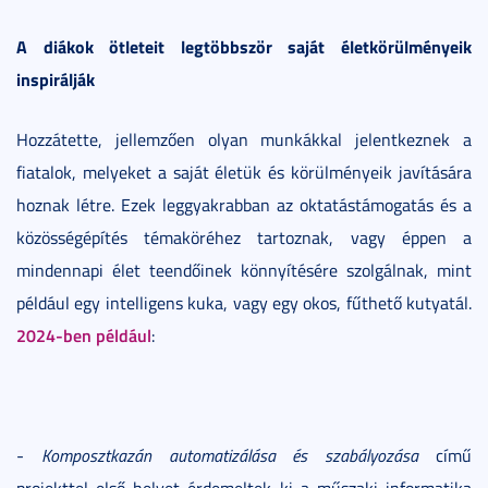
A diákok ötleteit legtöbbször saját életkörülményeik
inspirálják
Hozzátette, jellemzően olyan munkákkal jelentkeznek a
fiatalok, melyeket a saját életük és körülményeik javítására
hoznak létre. Ezek leggyakrabban az oktatástámogatás és a
közösségépítés témaköréhez tartoznak, vagy éppen a
mindennapi élet teendőinek könnyítésére szolgálnak, mint
például egy intelligens kuka, vagy egy okos, fűthető kutyatál.
2024-ben például
:
-
Komposztkazán automatizálása és szabályozása
című
projekttel első helyet érdemeltek ki a műszaki informatika