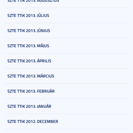
SZTE TTIK 2013. AUGUSZTUS
SZTE TTIK 2013. JÚLIUS
SZTE TTIK 2013. JÚNIUS
SZTE TTIK 2013. MÁJUS
SZTE TTIK 2013. ÁPRILIS
SZTE TTIK 2013. MÁRCIUS
SZTE TTIK 2013. FEBRUÁR
SZTE TTIK 2013. JANUÁR
SZTE TTIK 2012. DECEMBER