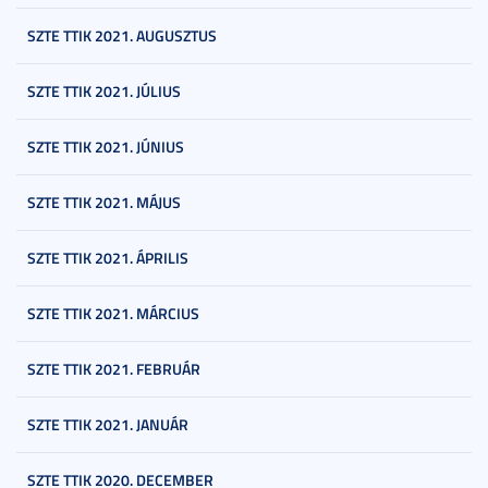
SZTE TTIK 2021. AUGUSZTUS
SZTE TTIK 2021. JÚLIUS
SZTE TTIK 2021. JÚNIUS
SZTE TTIK 2021. MÁJUS
SZTE TTIK 2021. ÁPRILIS
SZTE TTIK 2021. MÁRCIUS
SZTE TTIK 2021. FEBRUÁR
SZTE TTIK 2021. JANUÁR
SZTE TTIK 2020. DECEMBER