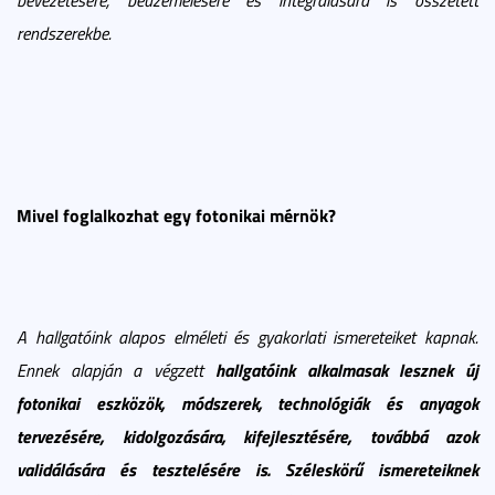
bevezetésére, beüzemelésére és integrálására is összetett
rendszerekbe.
Mivel foglalkozhat egy fotonikai mérnök?
A hallgatóink alapos elméleti és gyakorlati ismereteiket kapnak.
hallgatóink alkalmasak lesznek új
Ennek alapján a végzett
fotonikai eszközök, módszerek, technológiák és anyagok
tervezésére, kidolgozására, kifejlesztésére, továbbá azok
validálására és tesztelésére is.
Széleskörű ismereteiknek