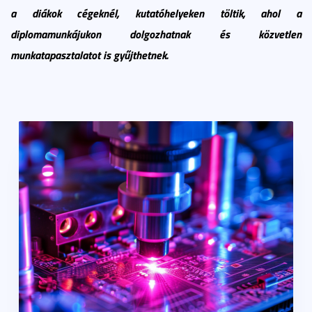
a diákok cégeknél, kutatóhelyeken töltik, ahol a
diplomamunkájukon dolgozhatnak és közvetlen
munkatapasztalatot is gyűjthetnek.