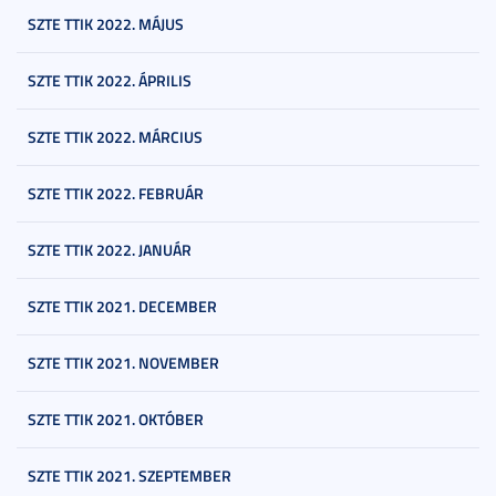
SZTE TTIK 2022. MÁJUS
SZTE TTIK 2022. ÁPRILIS
SZTE TTIK 2022. MÁRCIUS
SZTE TTIK 2022. FEBRUÁR
SZTE TTIK 2022. JANUÁR
SZTE TTIK 2021. DECEMBER
SZTE TTIK 2021. NOVEMBER
SZTE TTIK 2021. OKTÓBER
SZTE TTIK 2021. SZEPTEMBER