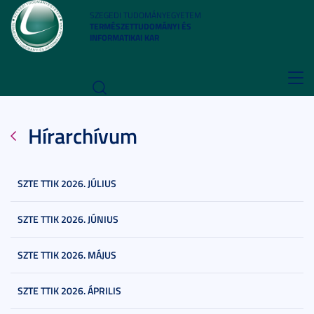
SZEGEDI TUDOMÁNYEGYETEM
TERMÉSZETTUDOMÁNYI ÉS
INFORMATIKAI KAR
Toggl
navig
Hírarchívum
SZTE TTIK 2026. JÚLIUS
SZTE TTIK 2026. JÚNIUS
SZTE TTIK 2026. MÁJUS
SZTE TTIK 2026. ÁPRILIS