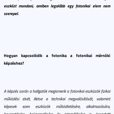
eszközt mondani, amiben legalább egy fotonikai elem nem
szerepel.
Hogyan kapcsolódik a fotonika a fotonikai mérnöki
képzéshez?
A képzés során a hallgatók
megismerik a fotonikai eszközök fizikai
működési elvét, illetve a technikai megvalósítását, valamint
képesek ezen eszközök működtetésére, alkalmazására,