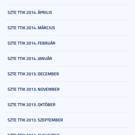
SZTE TTIK 2014. ÁPRILIS
SZTE TTIK 2014. MÁRCIUS
SZTE TTIK 2014. FEBRUÁR
SZTE TTIK 2014. JANUÁR
SZTE TTIK 2013. DECEMBER
SZTE TTIK 2013. NOVEMBER
SZTE TTIK 2013. OKTÓBER
SZTE TTIK 2013. SZEPTEMBER