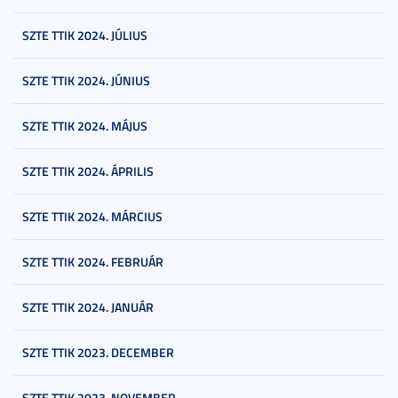
SZTE TTIK 2024. JÚLIUS
SZTE TTIK 2024. JÚNIUS
SZTE TTIK 2024. MÁJUS
SZTE TTIK 2024. ÁPRILIS
SZTE TTIK 2024. MÁRCIUS
SZTE TTIK 2024. FEBRUÁR
SZTE TTIK 2024. JANUÁR
SZTE TTIK 2023. DECEMBER
SZTE TTIK 2023. NOVEMBER