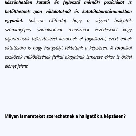
köszönhetően kutatói és fejlesztő mérnöki pozíciókat is
betölthetnek ipari vállalatoknál és kutatólaboratóriumokban
egyaránt.
Sokszor előfordul, hogy a végzett hallgatók
számítógépes szimulációval, rendszerek vezérlésével vagy
algoritmusok fejlesztésével kezdenek el foglalkozni, ezért ennek
oktatására is nagy hangsúlyt fektetünk a képzésen. A fotonikai
eszközök működésének fizikai alapjainak ismerete ekkor is óriási
előnyt jelent.
Milyen ismereteket szerezhetnek a hallgatók a képzésen?