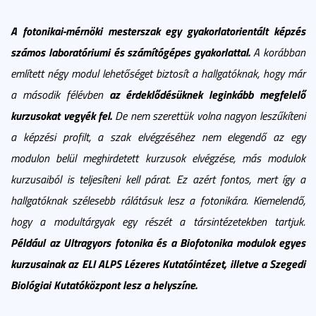
A fotonikai-mérnöki mesterszak egy gyakorlatorientált képzés
számos laboratóriumi és számítógépes gyakorlattal.
A korábban
említett négy modul lehetőséget biztosít a hallgatóknak, hogy már
az érdeklődésüknek leginkább megfelelő
a második félévben
kurzusokat vegyék fel.
De nem szerettük volna nagyon leszűkíteni
a képzési profilt, a szak elvégzéséhez nem elegendő az egy
modulon belül meghirdetett kurzusok elvégzése, más modulok
kurzusaiból is teljesíteni kell párat. Ez azért fontos, mert így a
hallgatóknak szélesebb rálátásuk lesz a fotonikára. Kiemelendő,
hogy a modultárgyak egy részét a társintézetekben tartjuk.
Például az Ultragyors fotonika és a Biofotonika modulok egyes
kurzusainak az ELI ALPS Lézeres Kutatóintézet, illetve a Szegedi
Biológiai Kutatóközpont lesz a helyszíne.