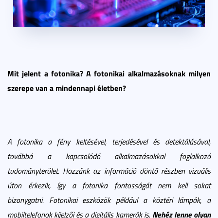
Mit jelent a fotonika? A fotonikai alkalmazásoknak milyen
szerepe van a mindennapi életben?
A fotonika a fény keltésével, terjedésével és detektálásával,
továbbá a kapcsolódó alkalmazásokkal foglalkozó
tudományterület. Hozzánk az információ döntő részben vizuális
úton érkezik, így a fotonika fontosságát nem kell sokat
bizonygatni. Fotonikai eszközök például a köztéri lámpák, a
Nehéz lenne olyan
mobiltelefonok kijelzői és a digitális kamerák is.