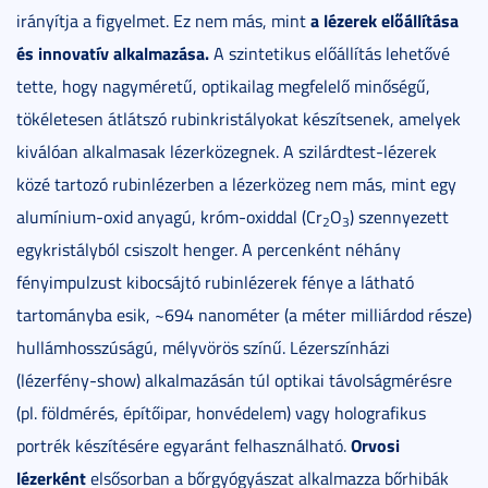
a lézerek előállítása
irányítja a figyelmet. Ez nem más, mint
és innovatív alkalmazása.
A szintetikus előállítás lehetővé
tette, hogy nagyméretű, optikailag megfelelő minőségű,
tökéletesen átlátszó rubinkristályokat készítsenek, amelyek
kiválóan alkalmasak lézerközegnek. A szilárdtest-lézerek
közé tartozó rubinlézerben a lézerközeg nem más, mint egy
alumínium-oxid anyagú, króm-oxiddal (Cr
O
) szennyezett
2
3
egykristályból csiszolt henger. A percenként néhány
fényimpulzust kibocsájtó rubinlézerek fénye a látható
tartományba esik, ~694 nanométer (a méter milliárdod része)
hullámhosszúságú, mélyvörös színű. Lézerszínházi
(lézerfény-show) alkalmazásán túl optikai távolságmérésre
(pl. földmérés, építőipar, honvédelem) vagy holografikus
Orvosi
portrék készítésére egyaránt felhasználható.
lézerként
elsősorban a bőrgyógyászat alkalmazza bőrhibák