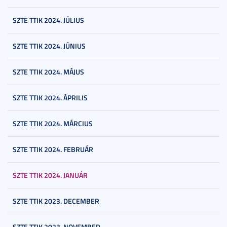
SZTE TTIK 2024. JÚLIUS
SZTE TTIK 2024. JÚNIUS
SZTE TTIK 2024. MÁJUS
SZTE TTIK 2024. ÁPRILIS
SZTE TTIK 2024. MÁRCIUS
SZTE TTIK 2024. FEBRUÁR
SZTE TTIK 2024. JANUÁR
SZTE TTIK 2023. DECEMBER
SZTE TTIK 2023. NOVEMBER