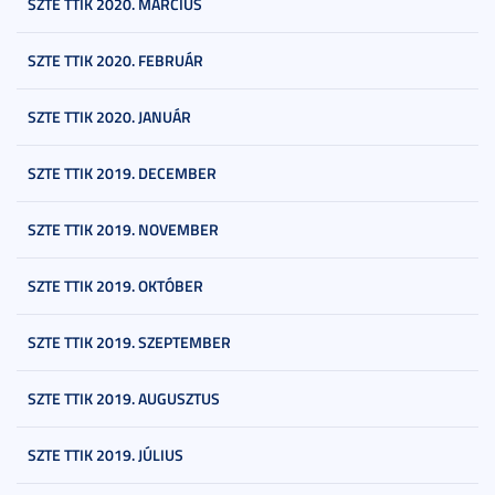
SZTE TTIK 2020. MÁRCIUS
SZTE TTIK 2020. FEBRUÁR
SZTE TTIK 2020. JANUÁR
SZTE TTIK 2019. DECEMBER
SZTE TTIK 2019. NOVEMBER
SZTE TTIK 2019. OKTÓBER
SZTE TTIK 2019. SZEPTEMBER
SZTE TTIK 2019. AUGUSZTUS
SZTE TTIK 2019. JÚLIUS