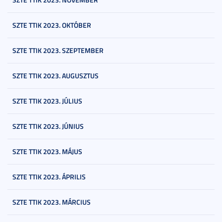
SZTE TTIK 2023. OKTÓBER
SZTE TTIK 2023. SZEPTEMBER
SZTE TTIK 2023. AUGUSZTUS
SZTE TTIK 2023. JÚLIUS
SZTE TTIK 2023. JÚNIUS
SZTE TTIK 2023. MÁJUS
SZTE TTIK 2023. ÁPRILIS
SZTE TTIK 2023. MÁRCIUS