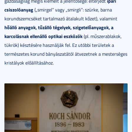
ipari
gazdaságilag mégis kiemelt a jelentősége: elterjedt
csiszolóanyag
(„smirgel” vagy „smirgli”: szürke, barna
korundszemcséket tartalmazó átalakult kőzet), valamint
hőálló anyagok, tűzálló tégelyek, szigetelőanyagok, a
karcolásnak ellenálló optikai eszközök
(pl. műszerablakok,
tükrök) késztésére használják fel. Ez utóbbi területek a
természetes korund bányászatától átvezetnek a mesterséges
kristályok előállításához.