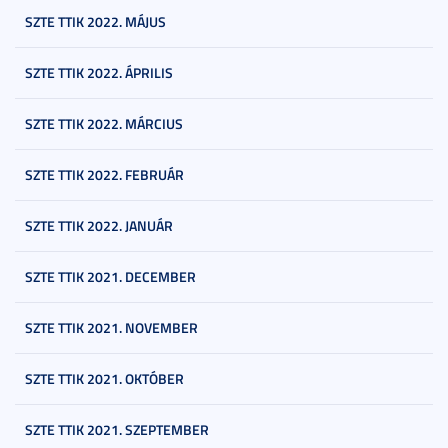
SZTE TTIK 2022. MÁJUS
SZTE TTIK 2022. ÁPRILIS
SZTE TTIK 2022. MÁRCIUS
SZTE TTIK 2022. FEBRUÁR
SZTE TTIK 2022. JANUÁR
SZTE TTIK 2021. DECEMBER
SZTE TTIK 2021. NOVEMBER
SZTE TTIK 2021. OKTÓBER
SZTE TTIK 2021. SZEPTEMBER