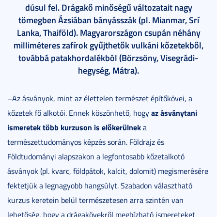
dúsul fel. Drágakő minőségű változatait nagy
tömegben Ázsiában bányásszák (pl. Mianmar, Srí
Lanka, Thaiföld). Magyarországon csupán néhány
milliméteres zafírok gyűjthetők vulkáni kőzetekből,
továbbá patakhordalékból (Börzsöny, Visegrádi-
hegység, Mátra).
–Az ásványok, mint az élettelen természet építőkövei, a
az ásványtani
kőzetek fő alkotói. Ennek köszönhető, hogy
ismeretek
több kurzuson is előkerülnek
a
természettudományos képzés során. Földrajz és
Földtudományi alapszakon a legfontosabb kőzetalkotó
ásványok (pl. kvarc, földpátok, kalcit, dolomit) megismerésére
fektetjük a legnagyobb hangsúlyt. Szabadon választható
kurzus keretein belül természetesen arra szintén van
lehetőség, hogy a drágakövekről megbízható ismereteket