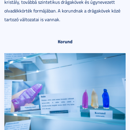
kristály, továbbá szintetikus drágakövek és úgynevezett
olvadékkörték formájában. A korundnak a drágakövek közé
tartozó változatai is vannak.
Korund