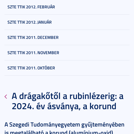
SZTE TTIK 2012. FEBRUÁR
SZTE TTIK 2012. JANUÁR
SZTE TTIK 2011. DECEMBER
SZTE TTIK 2011. NOVEMBER
SZTE TTIK 2011. OKTÓBER
A drágakőtől a rubinlézerig: a
2024. év ásványa, a korund
A Szegedi Tudományegyetem gyűjteményében
is megtalálható a korund (alumínium-oxid),