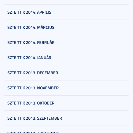
SZTE TTIK 2014. ÁPRILIS
SZTE TTIK 2014. MÁRCIUS
SZTE TTIK 2014. FEBRUÁR
SZTE TTIK 2014. JANUÁR
SZTE TTIK 2013. DECEMBER
SZTE TTIK 2013. NOVEMBER
SZTE TTIK 2013. OKTÓBER
SZTE TTIK 2013. SZEPTEMBER