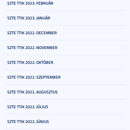
SZTE TTIK 2023. FEBRUÁR
SZTE TTIK 2023. JANUÁR
SZTE TTIK 2022. DECEMBER
SZTE TTIK 2022. NOVEMBER
SZTE TTIK 2022. OKTÓBER
SZTE TTIK 2022. SZEPTEMBER
SZTE TTIK 2022. AUGUSZTUS
SZTE TTIK 2022. JÚLIUS
SZTE TTIK 2022. JÚNIUS