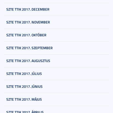
SZTE TTIK 2017. DECEMBER
SZTE TTIK 2017. NOVEMBER
SZTE TTIK 2017. OKTÓBER
SZTE TTIK 2017. SZEPTEMBER
SZTE TTIK 2017. AUGUSZTUS
SZTE TTIK 2017. JÚLIUS
SZTE TTIK 2017. JÚNIUS
SZTE TTIK 2017. MÁJUS
SZTE TTIK 2017. ÁPRILIS