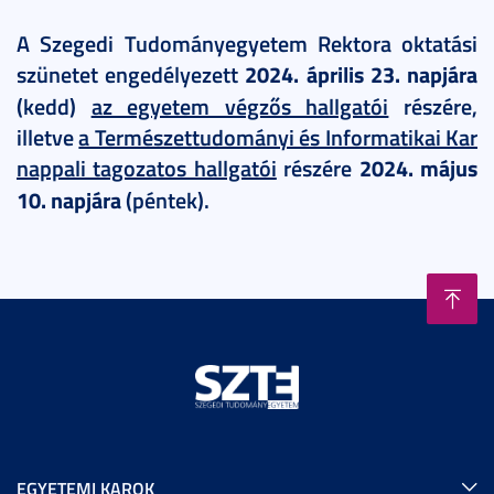
A Szegedi Tudományegyetem Rektora oktatási
szünetet engedélyezett
2024. április 23. napjára
(kedd)
az egyetem végzős hallgatói
részére,
illetve
a Természettudományi és Informatikai Kar
nappali tagozatos hallgatói
részére
2024. május
10. napjára
(péntek).
EGYETEMI KAROK