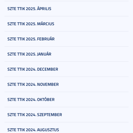
SZTE TTIK 2025. ÁPRILIS
SZTE TTIK 2025. MÁRCIUS
SZTE TTIK 2025. FEBRUÁR
SZTE TTIK 2025. JANUÁR
SZTE TTIK 2024. DECEMBER
SZTE TTIK 2024. NOVEMBER
SZTE TTIK 2024. OKTÓBER
SZTE TTIK 2024. SZEPTEMBER
SZTE TTIK 2024. AUGUSZTUS