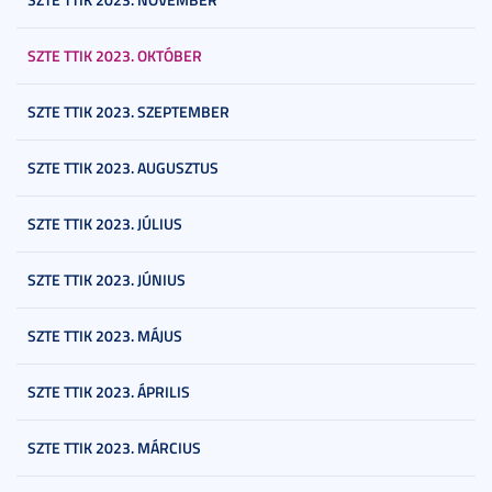
SZTE TTIK 2023. OKTÓBER
SZTE TTIK 2023. SZEPTEMBER
SZTE TTIK 2023. AUGUSZTUS
SZTE TTIK 2023. JÚLIUS
SZTE TTIK 2023. JÚNIUS
SZTE TTIK 2023. MÁJUS
SZTE TTIK 2023. ÁPRILIS
SZTE TTIK 2023. MÁRCIUS