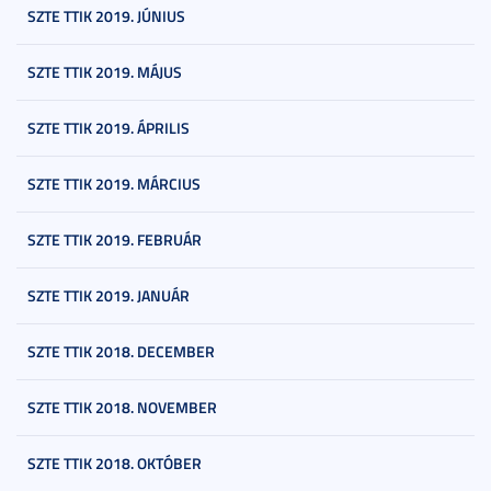
SZTE TTIK 2019. JÚNIUS
SZTE TTIK 2019. MÁJUS
SZTE TTIK 2019. ÁPRILIS
SZTE TTIK 2019. MÁRCIUS
SZTE TTIK 2019. FEBRUÁR
SZTE TTIK 2019. JANUÁR
SZTE TTIK 2018. DECEMBER
SZTE TTIK 2018. NOVEMBER
SZTE TTIK 2018. OKTÓBER