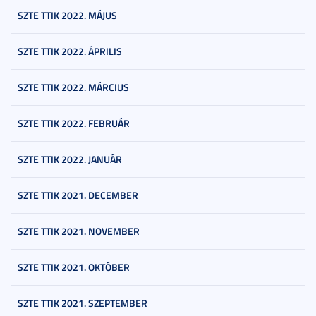
SZTE TTIK 2022. MÁJUS
SZTE TTIK 2022. ÁPRILIS
SZTE TTIK 2022. MÁRCIUS
SZTE TTIK 2022. FEBRUÁR
SZTE TTIK 2022. JANUÁR
SZTE TTIK 2021. DECEMBER
SZTE TTIK 2021. NOVEMBER
SZTE TTIK 2021. OKTÓBER
SZTE TTIK 2021. SZEPTEMBER