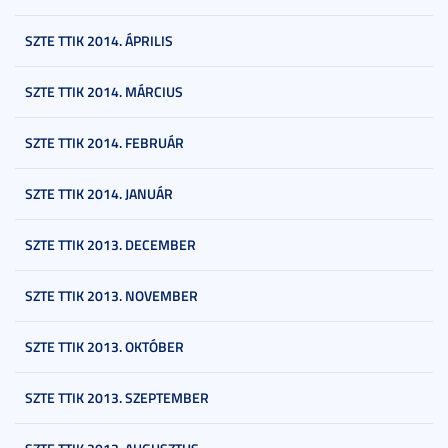
SZTE TTIK 2014. ÁPRILIS
SZTE TTIK 2014. MÁRCIUS
SZTE TTIK 2014. FEBRUÁR
SZTE TTIK 2014. JANUÁR
SZTE TTIK 2013. DECEMBER
SZTE TTIK 2013. NOVEMBER
SZTE TTIK 2013. OKTÓBER
SZTE TTIK 2013. SZEPTEMBER