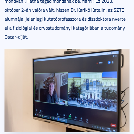
mondván „Hátha téged mondanak be, fiam!”. Ez 2023.
október 2-án valóra vált, hiszen Dr. Karikó Katalin, az SZTE
alumnája, jelenlegi kutatóprofesszora és díszdoktora nyerte
el a fiziológiai és orvostudományi kategóriában a tudomány
Oscar-díját.