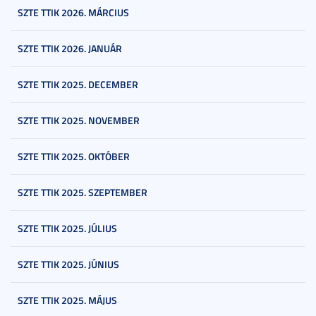
SZTE TTIK 2026. MÁRCIUS
SZTE TTIK 2026. JANUÁR
SZTE TTIK 2025. DECEMBER
SZTE TTIK 2025. NOVEMBER
SZTE TTIK 2025. OKTÓBER
SZTE TTIK 2025. SZEPTEMBER
SZTE TTIK 2025. JÚLIUS
SZTE TTIK 2025. JÚNIUS
SZTE TTIK 2025. MÁJUS