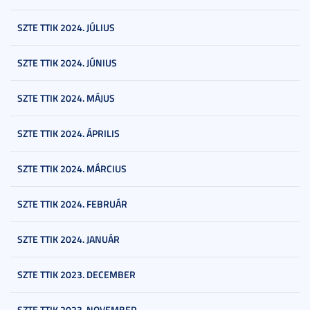
SZTE TTIK 2024. JÚLIUS
SZTE TTIK 2024. JÚNIUS
SZTE TTIK 2024. MÁJUS
SZTE TTIK 2024. ÁPRILIS
SZTE TTIK 2024. MÁRCIUS
SZTE TTIK 2024. FEBRUÁR
SZTE TTIK 2024. JANUÁR
SZTE TTIK 2023. DECEMBER
SZTE TTIK 2023. NOVEMBER