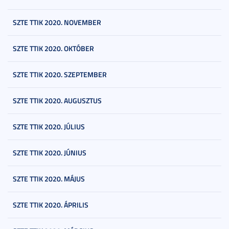
SZTE TTIK 2020. NOVEMBER
SZTE TTIK 2020. OKTÓBER
SZTE TTIK 2020. SZEPTEMBER
SZTE TTIK 2020. AUGUSZTUS
SZTE TTIK 2020. JÚLIUS
SZTE TTIK 2020. JÚNIUS
SZTE TTIK 2020. MÁJUS
SZTE TTIK 2020. ÁPRILIS