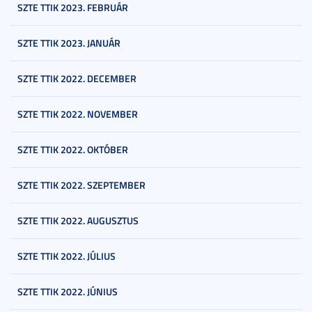
SZTE TTIK 2023. FEBRUÁR
SZTE TTIK 2023. JANUÁR
SZTE TTIK 2022. DECEMBER
SZTE TTIK 2022. NOVEMBER
SZTE TTIK 2022. OKTÓBER
SZTE TTIK 2022. SZEPTEMBER
SZTE TTIK 2022. AUGUSZTUS
SZTE TTIK 2022. JÚLIUS
SZTE TTIK 2022. JÚNIUS