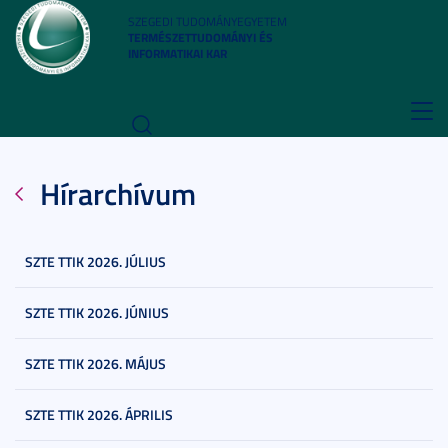
SZEGEDI TUDOMÁNYEGYETEM
TERMÉSZETTUDOMÁNYI ÉS
INFORMATIKAI KAR
Toggl
navig
Hírarchívum
SZTE TTIK 2026. JÚLIUS
SZTE TTIK 2026. JÚNIUS
SZTE TTIK 2026. MÁJUS
SZTE TTIK 2026. ÁPRILIS