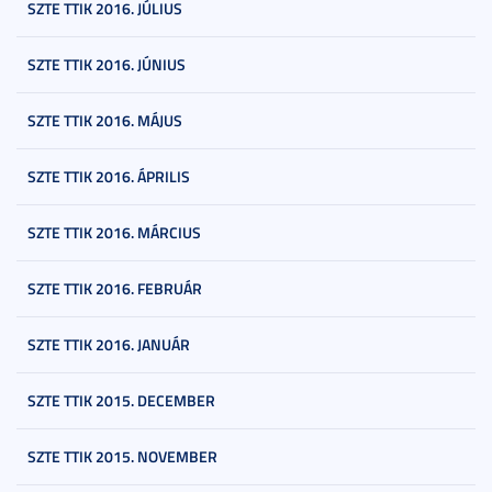
SZTE TTIK 2016. JÚLIUS
SZTE TTIK 2016. JÚNIUS
SZTE TTIK 2016. MÁJUS
SZTE TTIK 2016. ÁPRILIS
SZTE TTIK 2016. MÁRCIUS
SZTE TTIK 2016. FEBRUÁR
SZTE TTIK 2016. JANUÁR
SZTE TTIK 2015. DECEMBER
SZTE TTIK 2015. NOVEMBER