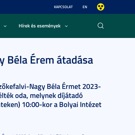
KAPCSOLAT
EN
Hírek és események
y Béla Érem átadása
Szőkefalvi-Nagy Béla Érmet 2023-
élték oda, melynek díjátadó
eken) 10:00-kor a Bolyai Intézet