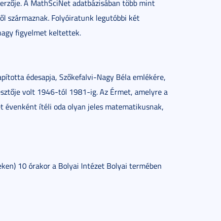
szerzője. A MathSciNet adatbázisában több mint
ől származnak. Folyóiratunk legutóbbi két
agy figyelmet keltettek.
pította édesapja, Szőkefalvi-Nagy Béla emlékére,
sztője volt 1946-tól 1981-ig. Az Érmet, amelyre a
et évenként ítéli oda olyan jeles matematikusnak,
en) 10 órakor a Bolyai Intézet Bolyai termében