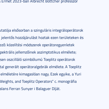
la Érmet 2023-ban
Albrecht Böttcher
professzor
tatója elsősorban a szinguláris integráloperátorok
 jelentős hozzájárulást hoztak ezen területeken és
ező: közelítési módszerek operátoregyenletek
pektrális jellemzőinek aszimptotikus elmélete;
sen oszcilláló szimbólumú Toeplitz operátorok
tal generált operátoralgebrák elmélete. A Toeplitz
elméletére kimagaslóan nagy. Ezek egyike, a Yuri
Weights, and Toeplitz Operators" c. monográfia
talans Ferran Sunyer i Balaguer Díját.