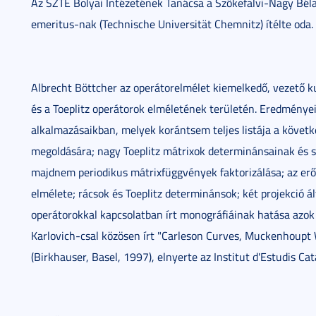
Az SZTE Bolyai Intézetének Tanácsa a Szőkefalvi-Nagy Bé
emeritus-nak (Technische Universität Chemnitz) ítélte oda.
Albrecht Böttcher az operátorelmélet kiemelkedő, vezető ku
és a Toeplitz operátorok elméletének területén. Eredményei
alkalmazásaikban, melyek korántsem teljes listája a követk
megoldására; nagy Toeplitz mátrixok determinánsainak és s
majdnem periodikus mátrixfüggvények faktorizálása; az erő
elmélete; rácsok és Toeplitz determinánsok; két projekció ál
operátorokkal kapcsolatban írt monográfiáinak hatása azok 
Karlovich-csal közösen írt "Carleson Curves, Muckenhoupt 
(Birkhauser, Basel, 1997), elnyerte az Institut d'Estudis Ca