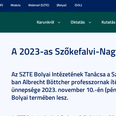
F)
Modulo
Webmail (SZTE)
(Bolyai)
(SOL)
Karunkról
Oktatás
Kutatás
A 2023-as Szőkefalvi-Nag
Az SZTE Bolyai Intézetének Tanácsa a 
ban Albrecht Böttcher professzornak ít
ünnepsége 2023. november 10.-én (pént
Bolyai termében lesz.