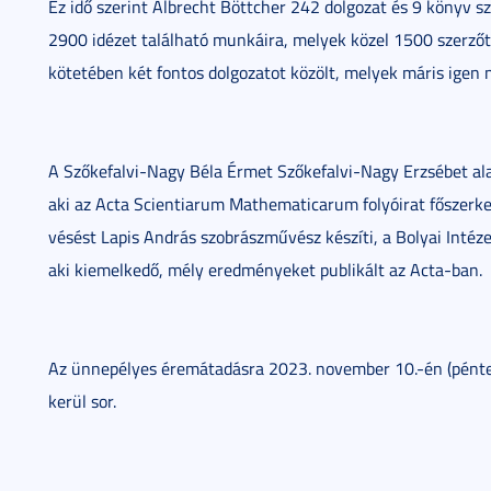
Ez idő szerint Albrecht Böttcher 242 dolgozat és 9 könyv 
2900 idézet található munkáira, melyek közel 1500 szerzőt
kötetében két fontos dolgozatot közölt, melyek máris igen n
A Szőkefalvi-Nagy Béla Érmet Szőkefalvi-Nagy Erzsébet ala
aki az Acta Scientiarum Mathematicarum folyóirat főszerke
vésést Lapis András szobrászművész készíti, a Bolyai Intéz
aki kiemelkedő, mély eredményeket publikált az Acta-ban.
Az ünnepélyes éremátadásra 2023. november 10.-én (péntek
kerül sor.