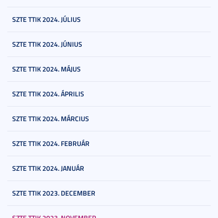
SZTE TTIK 2024. JÚLIUS
SZTE TTIK 2024. JÚNIUS
SZTE TTIK 2024. MÁJUS
SZTE TTIK 2024. ÁPRILIS
SZTE TTIK 2024. MÁRCIUS
SZTE TTIK 2024. FEBRUÁR
SZTE TTIK 2024. JANUÁR
SZTE TTIK 2023. DECEMBER
SZTE TTIK 2023. NOVEMBER