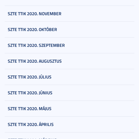
SZTE TTIK 2020. NOVEMBER
SZTE TTIK 2020. OKTÓBER
SZTE TTIK 2020. SZEPTEMBER
SZTE TTIK 2020. AUGUSZTUS
SZTE TTIK 2020. JÚLIUS
SZTE TTIK 2020. JÚNIUS
SZTE TTIK 2020. MÁJUS
SZTE TTIK 2020. ÁPRILIS