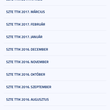
SZTE TTIK 2017. MÁRCIUS
SZTE TTIK 2017. FEBRUÁR
SZTE TTIK 2017. JANUÁR
SZTE TTIK 2016. DECEMBER
SZTE TTIK 2016. NOVEMBER
SZTE TTIK 2016. OKTÓBER
SZTE TTIK 2016. SZEPTEMBER
SZTE TTIK 2016. AUGUSZTUS