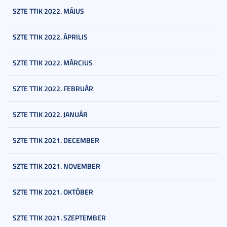
SZTE TTIK 2022. MÁJUS
SZTE TTIK 2022. ÁPRILIS
SZTE TTIK 2022. MÁRCIUS
SZTE TTIK 2022. FEBRUÁR
SZTE TTIK 2022. JANUÁR
SZTE TTIK 2021. DECEMBER
SZTE TTIK 2021. NOVEMBER
SZTE TTIK 2021. OKTÓBER
SZTE TTIK 2021. SZEPTEMBER