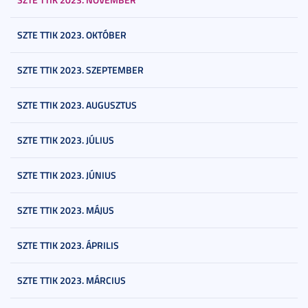
SZTE TTIK 2023. OKTÓBER
SZTE TTIK 2023. SZEPTEMBER
SZTE TTIK 2023. AUGUSZTUS
SZTE TTIK 2023. JÚLIUS
SZTE TTIK 2023. JÚNIUS
SZTE TTIK 2023. MÁJUS
SZTE TTIK 2023. ÁPRILIS
SZTE TTIK 2023. MÁRCIUS