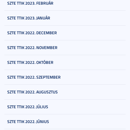
SZTE TTIK 2023. FEBRUÁR
SZTE TTIK 2023. JANUÁR
SZTE TTIK 2022. DECEMBER
SZTE TTIK 2022. NOVEMBER
SZTE TTIK 2022. OKTÓBER
SZTE TTIK 2022. SZEPTEMBER
SZTE TTIK 2022. AUGUSZTUS
SZTE TTIK 2022. JÚLIUS
SZTE TTIK 2022. JÚNIUS