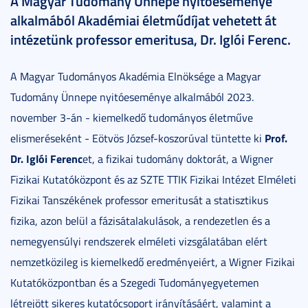
A Magyar Tudomány Ünnepe nyitóeseménye
alkalmából Akadémiai életműdíjat vehetett át
intézetünk professor emeritusa, Dr. Iglói Ferenc.
A Magyar Tudományos Akadémia Elnöksége a Magyar
Tudomány Ünnepe nyitóeseménye alkalmából 2023.
november 3-án - kiemelkedő tudományos életműve
Prof.
elismeréseként - Eötvös József-koszorúval tüntette ki
Dr.
Iglói Ferenc
et, a fizikai tudomány doktorát, a Wigner
Fizikai Kutatóközpont és az SZTE TTIK Fizikai Intézet Elméleti
Fizikai Tanszékének professor emeritusát a statisztikus
fizika, azon belül a fázisátalakulások, a rendezetlen és a
nemegyensúlyi rendszerek elméleti vizsgálatában elért
nemzetközileg is kiemelkedő eredményeiért, a Wigner Fizikai
Kutatóközpontban és a Szegedi Tudományegyetemen
létrejött sikeres kutatócsoport irányításáért, valamint a