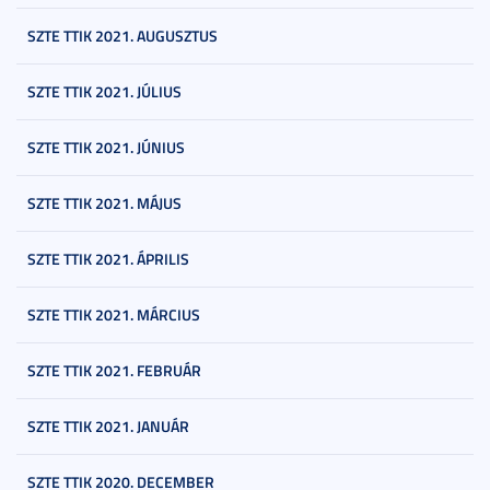
SZTE TTIK 2021. AUGUSZTUS
SZTE TTIK 2021. JÚLIUS
SZTE TTIK 2021. JÚNIUS
SZTE TTIK 2021. MÁJUS
SZTE TTIK 2021. ÁPRILIS
SZTE TTIK 2021. MÁRCIUS
SZTE TTIK 2021. FEBRUÁR
SZTE TTIK 2021. JANUÁR
SZTE TTIK 2020. DECEMBER