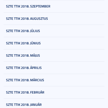
SZTE TTIK 2018. SZEPTEMBER
SZTE TTIK 2018. AUGUSZTUS
SZTE TTIK 2018. JÚLIUS
SZTE TTIK 2018. JÚNIUS
SZTE TTIK 2018. MÁJUS
SZTE TTIK 2018. ÁPRILIS
SZTE TTIK 2018. MÁRCIUS
SZTE TTIK 2018. FEBRUÁR
SZTE TTIK 2018. JANUÁR