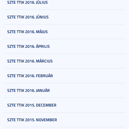
SZTE TTIK 2016. JÚLIUS
SZTE TTIK 2016. JÚNIUS
SZTE TTIK 2016. MÁJUS
SZTE TTIK 2016. ÁPRILIS
SZTE TTIK 2016. MÁRCIUS
SZTE TTIK 2016. FEBRUÁR
SZTE TTIK 2016. JANUÁR
SZTE TTIK 2015. DECEMBER
SZTE TTIK 2015. NOVEMBER