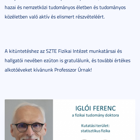
hazai és nemzetközi tudományos életben és tudományos
közéletben való aktív és elismert részvételéért.
A kitüntetéshez az SZTE Fizikai Intézet munkatársai és
hallgatói nevében ezúton is gratulálunk, és további értékes
alkotóéveket kívánunk Professzor Úrnak!