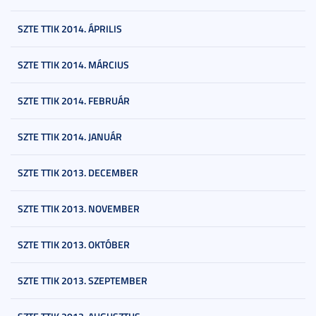
SZTE TTIK 2014. ÁPRILIS
SZTE TTIK 2014. MÁRCIUS
SZTE TTIK 2014. FEBRUÁR
SZTE TTIK 2014. JANUÁR
SZTE TTIK 2013. DECEMBER
SZTE TTIK 2013. NOVEMBER
SZTE TTIK 2013. OKTÓBER
SZTE TTIK 2013. SZEPTEMBER