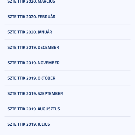
SZTE TTIK 2020. MÁRCIUS
SZTE TTIK 2020. FEBRUÁR
SZTE TTIK 2020. JANUÁR
SZTE TTIK 2019. DECEMBER
SZTE TTIK 2019. NOVEMBER
SZTE TTIK 2019. OKTÓBER
SZTE TTIK 2019. SZEPTEMBER
SZTE TTIK 2019. AUGUSZTUS
SZTE TTIK 2019. JÚLIUS