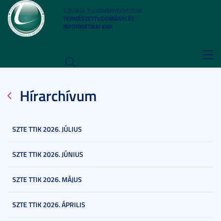
SZEGEDI TUDOMÁNYEGYETEM
TERMÉSZETTUDOMÁNYI ÉS
INFORMATIKAI KAR
Toggl
navig
Hírarchívum
SZTE TTIK 2026. JÚLIUS
SZTE TTIK 2026. JÚNIUS
SZTE TTIK 2026. MÁJUS
SZTE TTIK 2026. ÁPRILIS