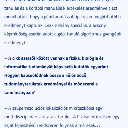
tanulás és a korábbi manuális kiértékelés eredményeit azt
mondhatjuk, hogy a gépi tanulással tipikusan megbízhatóbb
eredményt kaptunk. Csak néhány speciális, alacsony
képminőség esetén adott a gépi tanuló algoritmus gyengébb
eredményt.
A cikk szerzői között vannak a fizika, biológia és
–
informatika tudományát képviselő kutatók egyaránt.
Hogyan kapcsolódnak össze a különböző
tudományterületek eredményei és módszerei a
tanulmányban?
– A szuperrezolúciós lokalizációs mikroszkópia egy
multidiszciplináris kutatási terület. A Fizikai Intézetben egy
saját fejlesztésű rendszeren folynak a mérések. A