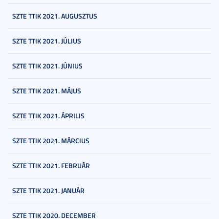
SZTE TTIK 2021. AUGUSZTUS
SZTE TTIK 2021. JÚLIUS
SZTE TTIK 2021. JÚNIUS
SZTE TTIK 2021. MÁJUS
SZTE TTIK 2021. ÁPRILIS
SZTE TTIK 2021. MÁRCIUS
SZTE TTIK 2021. FEBRUÁR
SZTE TTIK 2021. JANUÁR
SZTE TTIK 2020. DECEMBER