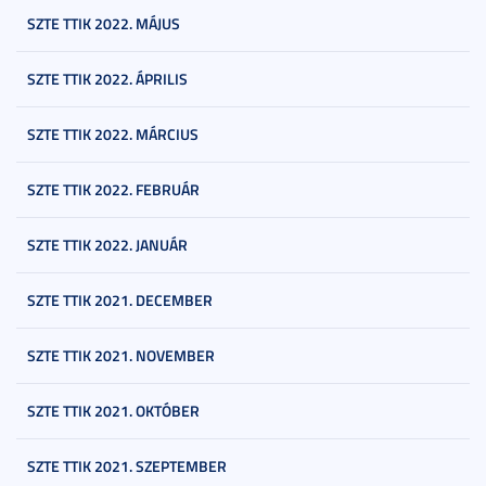
SZTE TTIK 2022. MÁJUS
SZTE TTIK 2022. ÁPRILIS
SZTE TTIK 2022. MÁRCIUS
SZTE TTIK 2022. FEBRUÁR
SZTE TTIK 2022. JANUÁR
SZTE TTIK 2021. DECEMBER
SZTE TTIK 2021. NOVEMBER
SZTE TTIK 2021. OKTÓBER
SZTE TTIK 2021. SZEPTEMBER