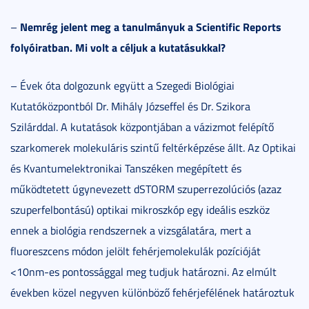
Nemrég jelent meg a tanulmányuk a Scientific Reports
–
folyóiratban. Mi volt a céljuk a kutatásukkal?
– Évek óta dolgozunk együtt a Szegedi Biológiai
Kutatóközpontból Dr. Mihály Józseffel és Dr. Szikora
Szilárddal. A kutatások központjában a vázizmot felépítő
szarkomerek molekuláris szintű feltérképzése állt. Az Optikai
és Kvantumelektronikai Tanszéken megépített és
működtetett úgynevezett dSTORM szuperrezolúciós (azaz
szuperfelbontású) optikai mikroszkóp egy ideális eszköz
ennek a biológia rendszernek a vizsgálatára, mert a
fluoreszcens módon jelölt fehérjemolekulák pozícióját
<10nm-es pontossággal meg tudjuk határozni. Az elmúlt
években közel negyven különböző fehérjefélének határoztuk