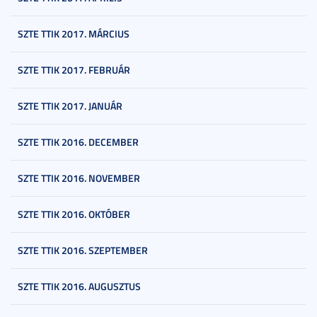
SZTE TTIK 2017. MÁRCIUS
SZTE TTIK 2017. FEBRUÁR
SZTE TTIK 2017. JANUÁR
SZTE TTIK 2016. DECEMBER
SZTE TTIK 2016. NOVEMBER
SZTE TTIK 2016. OKTÓBER
SZTE TTIK 2016. SZEPTEMBER
SZTE TTIK 2016. AUGUSZTUS