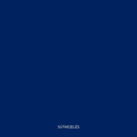
SÜTIKEZELÉS