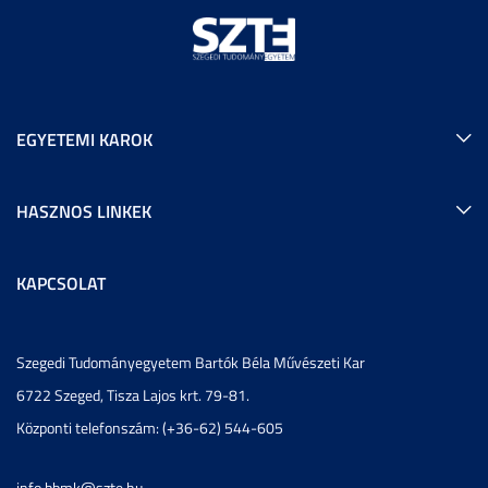
EGYETEMI KAROK
HASZNOS LINKEK
KAPCSOLAT
Szegedi Tudományegyetem Bartók Béla Művészeti Kar
6722 Szeged, Tisza Lajos krt. 79-81.
Központi telefonszám: (+36-62) 544-605
info.bbmk@szte.hu