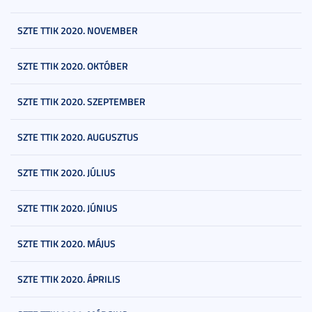
SZTE TTIK 2020. NOVEMBER
SZTE TTIK 2020. OKTÓBER
SZTE TTIK 2020. SZEPTEMBER
SZTE TTIK 2020. AUGUSZTUS
SZTE TTIK 2020. JÚLIUS
SZTE TTIK 2020. JÚNIUS
SZTE TTIK 2020. MÁJUS
SZTE TTIK 2020. ÁPRILIS