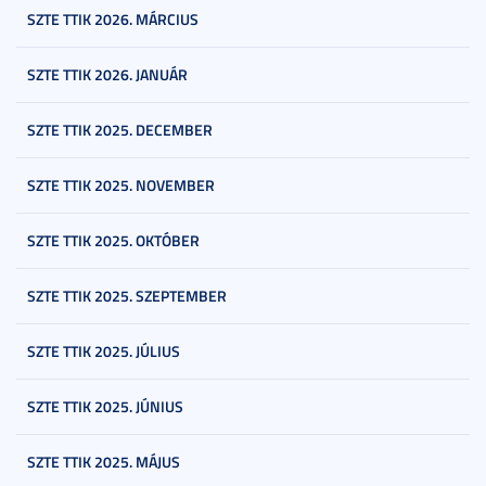
SZTE TTIK 2026. MÁRCIUS
SZTE TTIK 2026. JANUÁR
SZTE TTIK 2025. DECEMBER
SZTE TTIK 2025. NOVEMBER
SZTE TTIK 2025. OKTÓBER
SZTE TTIK 2025. SZEPTEMBER
SZTE TTIK 2025. JÚLIUS
SZTE TTIK 2025. JÚNIUS
SZTE TTIK 2025. MÁJUS