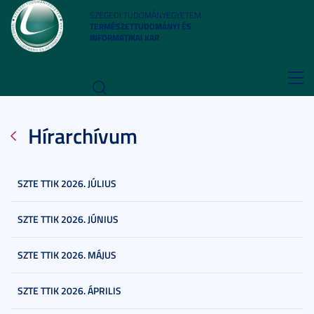
SZEGEDI TUDOMÁNYEGYETEM
TERMÉSZETTUDOMÁNYI ÉS
INFORMATIKAI KAR
Toggl
navig
Hírarchívum
SZTE TTIK 2026. JÚLIUS
SZTE TTIK 2026. JÚNIUS
SZTE TTIK 2026. MÁJUS
SZTE TTIK 2026. ÁPRILIS