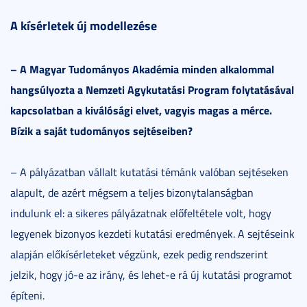
A kísérletek új modellezése
– A Magyar Tudományos Akadémia minden alkalommal
hangsúlyozta a Nemzeti Agykutatási Program folytatásával
kapcsolatban a kiválósági elvet, vagyis magas a mérce.
Bízik a saját tudományos sejtéseiben?
– A pályázatban vállalt kutatási témánk valóban sejtéseken
alapult, de azért mégsem a teljes bizonytalanságban
indulunk el: a sikeres pályázatnak előfeltétele volt, hogy
legyenek bizonyos kezdeti kutatási eredmények. A sejtéseink
alapján előkísérleteket végzünk, ezek pedig rendszerint
jelzik, hogy jó-e az irány, és lehet-e rá új kutatási programot
építeni.