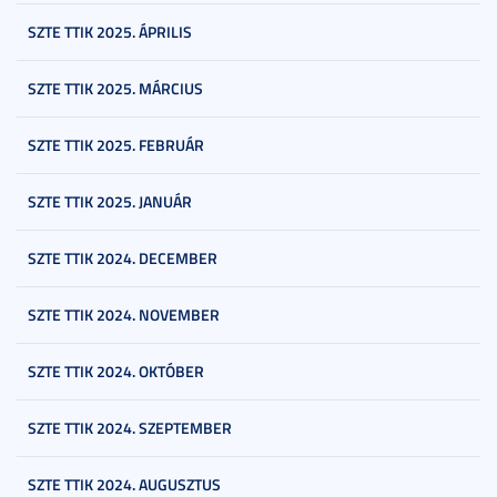
SZTE TTIK 2025. ÁPRILIS
SZTE TTIK 2025. MÁRCIUS
SZTE TTIK 2025. FEBRUÁR
SZTE TTIK 2025. JANUÁR
SZTE TTIK 2024. DECEMBER
SZTE TTIK 2024. NOVEMBER
SZTE TTIK 2024. OKTÓBER
SZTE TTIK 2024. SZEPTEMBER
SZTE TTIK 2024. AUGUSZTUS