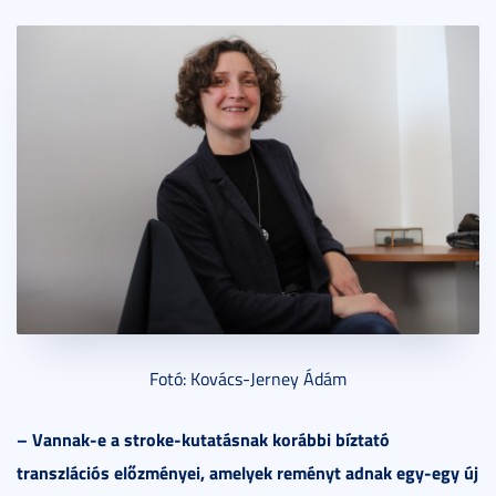
Fotó: Kovács-Jerney Ádám
– Vannak-e a stroke-kutatásnak korábbi bíztató
transzlációs előzményei, amelyek reményt adnak egy-egy új