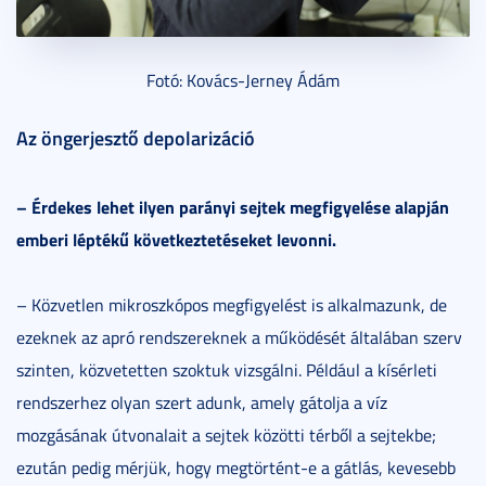
Fotó: Kovács-Jerney Ádám
Az öngerjesztő depolarizáció
– Érdekes lehet ilyen parányi sejtek megfigyelése alapján
emberi léptékű következtetéseket levonni.
– Közvetlen mikroszkópos megfigyelést is alkalmazunk, de
ezeknek az apró rendszereknek a működését általában szerv
szinten, közvetetten szoktuk vizsgálni. Például a kísérleti
rendszerhez olyan szert adunk, amely gátolja a víz
mozgásának útvonalait a sejtek közötti térből a sejtekbe;
ezután pedig mérjük, hogy megtörtént-e a gátlás, kevesebb