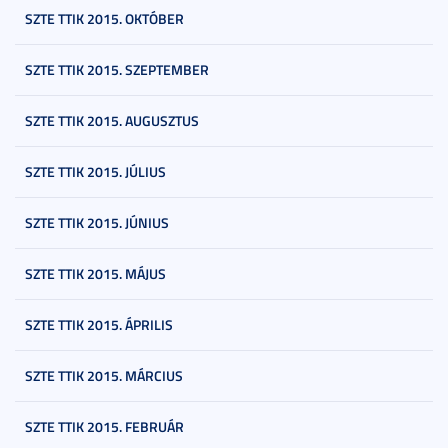
SZTE TTIK 2015. OKTÓBER
SZTE TTIK 2015. SZEPTEMBER
SZTE TTIK 2015. AUGUSZTUS
SZTE TTIK 2015. JÚLIUS
SZTE TTIK 2015. JÚNIUS
SZTE TTIK 2015. MÁJUS
SZTE TTIK 2015. ÁPRILIS
SZTE TTIK 2015. MÁRCIUS
SZTE TTIK 2015. FEBRUÁR