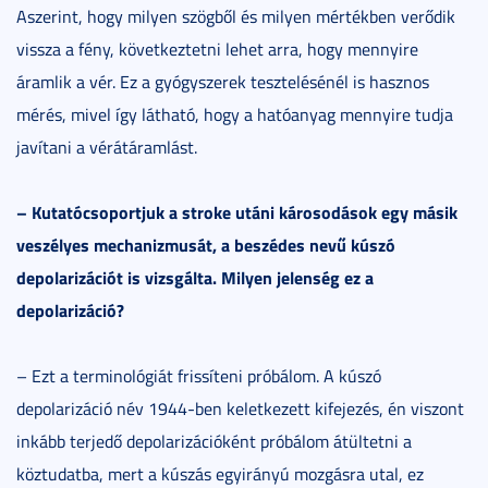
Aszerint, hogy milyen szögből és milyen mértékben verődik
vissza a fény, következtetni lehet arra, hogy mennyire
áramlik a vér. Ez a gyógyszerek tesztelésénél is hasznos
mérés, mivel így látható, hogy a hatóanyag mennyire tudja
javítani a vérátáramlást.
– Kutatócsoportjuk a stroke utáni károsodások egy másik
veszélyes mechanizmusát, a beszédes nevű kúszó
depolarizációt is vizsgálta. Milyen jelenség ez a
depolarizáció?
– Ezt a terminológiát frissíteni próbálom. A kúszó
depolarizáció név 1944-ben keletkezett kifejezés, én viszont
inkább terjedő depolarizációként próbálom átültetni a
köztudatba, mert a kúszás egyirányú mozgásra utal, ez