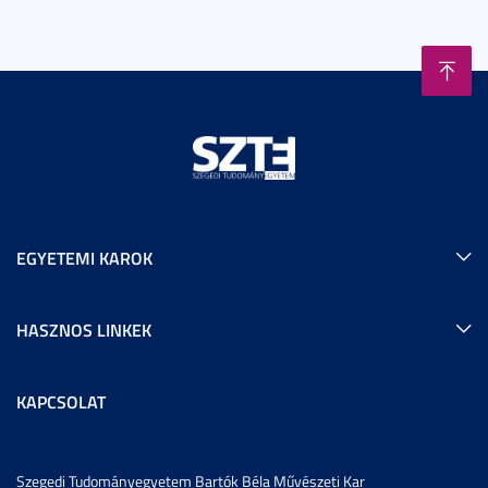
EGYETEMI KAROK
HASZNOS LINKEK
KAPCSOLAT
Szegedi Tudományegyetem Bartók Béla Művészeti Kar