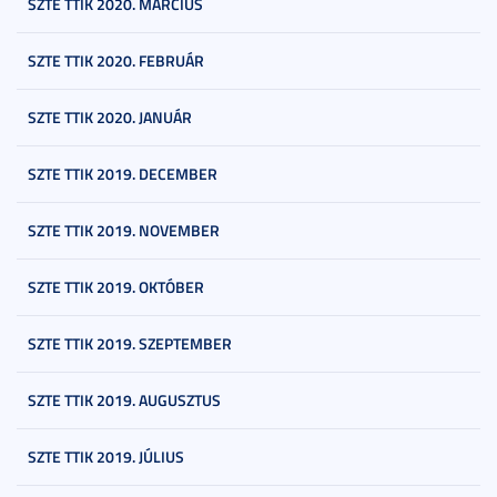
SZTE TTIK 2020. MÁRCIUS
SZTE TTIK 2020. FEBRUÁR
SZTE TTIK 2020. JANUÁR
SZTE TTIK 2019. DECEMBER
SZTE TTIK 2019. NOVEMBER
SZTE TTIK 2019. OKTÓBER
SZTE TTIK 2019. SZEPTEMBER
SZTE TTIK 2019. AUGUSZTUS
SZTE TTIK 2019. JÚLIUS