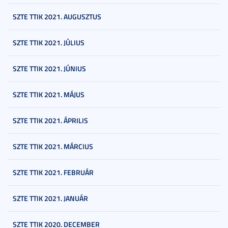
SZTE TTIK 2021. AUGUSZTUS
SZTE TTIK 2021. JÚLIUS
SZTE TTIK 2021. JÚNIUS
SZTE TTIK 2021. MÁJUS
SZTE TTIK 2021. ÁPRILIS
SZTE TTIK 2021. MÁRCIUS
SZTE TTIK 2021. FEBRUÁR
SZTE TTIK 2021. JANUÁR
SZTE TTIK 2020. DECEMBER