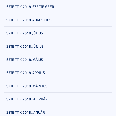
SZTE TTIK 2018. SZEPTEMBER
SZTE TTIK 2018. AUGUSZTUS
SZTE TTIK 2018. JÚLIUS
SZTE TTIK 2018. JÚNIUS
SZTE TTIK 2018. MÁJUS
SZTE TTIK 2018. ÁPRILIS
SZTE TTIK 2018. MÁRCIUS
SZTE TTIK 2018. FEBRUÁR
SZTE TTIK 2018. JANUÁR