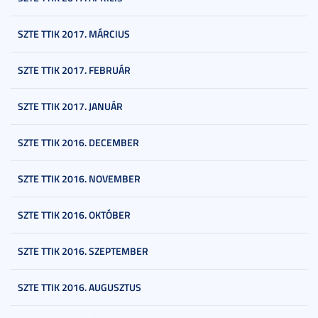
SZTE TTIK 2017. MÁRCIUS
SZTE TTIK 2017. FEBRUÁR
SZTE TTIK 2017. JANUÁR
SZTE TTIK 2016. DECEMBER
SZTE TTIK 2016. NOVEMBER
SZTE TTIK 2016. OKTÓBER
SZTE TTIK 2016. SZEPTEMBER
SZTE TTIK 2016. AUGUSZTUS