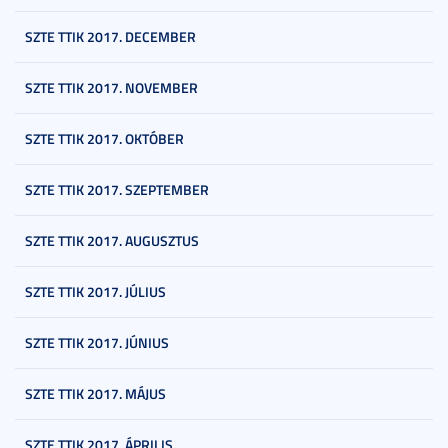
SZTE TTIK 2017. DECEMBER
SZTE TTIK 2017. NOVEMBER
SZTE TTIK 2017. OKTÓBER
SZTE TTIK 2017. SZEPTEMBER
SZTE TTIK 2017. AUGUSZTUS
SZTE TTIK 2017. JÚLIUS
SZTE TTIK 2017. JÚNIUS
SZTE TTIK 2017. MÁJUS
SZTE TTIK 2017. ÁPRILIS