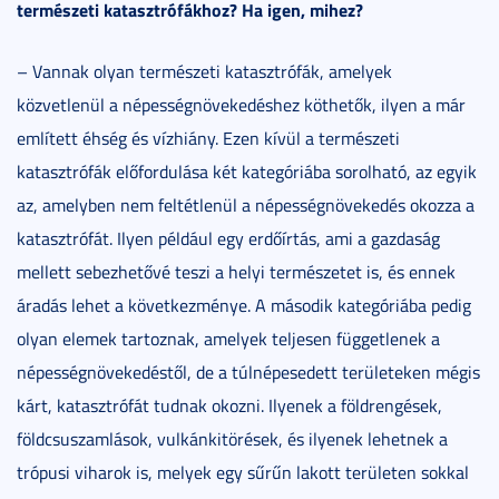
természeti katasztrófákhoz? Ha igen, mihez?
– Vannak olyan természeti katasztrófák, amelyek
közvetlenül a népességnövekedéshez köthetők, ilyen a már
említett éhség és vízhiány. Ezen kívül a természeti
katasztrófák előfordulása két kategóriába sorolható, az egyik
az, amelyben nem feltétlenül a népességnövekedés okozza a
katasztrófát. Ilyen például egy erdőírtás, ami a gazdaság
mellett sebezhetővé teszi a helyi természetet is, és ennek
áradás lehet a következménye. A második kategóriába pedig
olyan elemek tartoznak, amelyek teljesen függetlenek a
népességnövekedéstől, de a túlnépesedett területeken mégis
kárt, katasztrófát tudnak okozni. Ilyenek a földrengések,
földcsuszamlások, vulkánkitörések, és ilyenek lehetnek a
trópusi viharok is, melyek egy sűrűn lakott területen sokkal