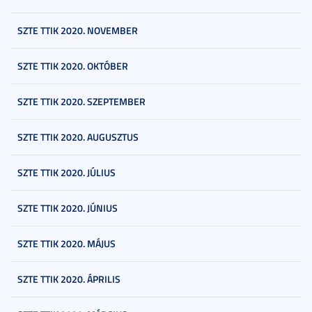
SZTE TTIK 2020. NOVEMBER
SZTE TTIK 2020. OKTÓBER
SZTE TTIK 2020. SZEPTEMBER
SZTE TTIK 2020. AUGUSZTUS
SZTE TTIK 2020. JÚLIUS
SZTE TTIK 2020. JÚNIUS
SZTE TTIK 2020. MÁJUS
SZTE TTIK 2020. ÁPRILIS