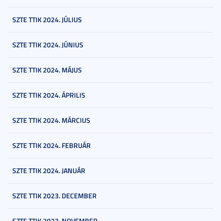
SZTE TTIK 2024. JÚLIUS
SZTE TTIK 2024. JÚNIUS
SZTE TTIK 2024. MÁJUS
SZTE TTIK 2024. ÁPRILIS
SZTE TTIK 2024. MÁRCIUS
SZTE TTIK 2024. FEBRUÁR
SZTE TTIK 2024. JANUÁR
SZTE TTIK 2023. DECEMBER
SZTE TTIK 2023. NOVEMBER