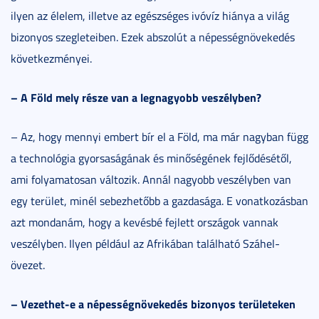
ilyen az élelem, illetve az egészséges ivóvíz hiánya a világ
bizonyos szegleteiben. Ezek abszolút a népességnövekedés
következményei.
– A Föld mely része van a legnagyobb veszélyben?
– Az, hogy mennyi embert bír el a Föld, ma már nagyban függ
a technológia gyorsaságának és minőségének fejlődésétől,
ami folyamatosan változik. Annál nagyobb veszélyben van
egy terület, minél sebezhetőbb a gazdasága. E vonatkozásban
azt mondanám, hogy a kevésbé fejlett országok vannak
veszélyben. Ilyen például az Afrikában található Száhel-
övezet.
–
Vezethet-e a népességnövekedés bizonyos területeken