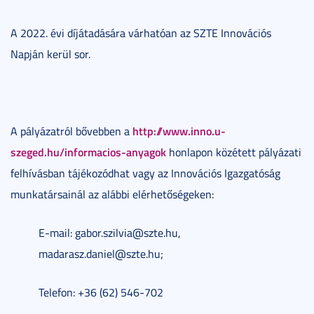
A 2022. évi díjátadására várhatóan az SZTE Innovációs
Napján kerül sor.
http://www.inno.u-
A pályázatról bővebben a
szeged.hu/informacios-anyagok
honlapon közétett pályázati
felhívásban tájékozódhat vagy az Innovációs Igazgatóság
munkatársainál az alábbi elérhetőségeken:
E-mail: gabor.szilvia@szte.hu,
madarasz.daniel@szte.hu;
Telefon: +36 (62) 546-702