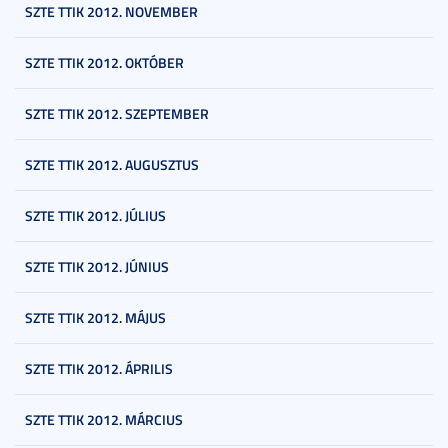
SZTE TTIK 2012. NOVEMBER
SZTE TTIK 2012. OKTÓBER
SZTE TTIK 2012. SZEPTEMBER
SZTE TTIK 2012. AUGUSZTUS
SZTE TTIK 2012. JÚLIUS
SZTE TTIK 2012. JÚNIUS
SZTE TTIK 2012. MÁJUS
SZTE TTIK 2012. ÁPRILIS
SZTE TTIK 2012. MÁRCIUS