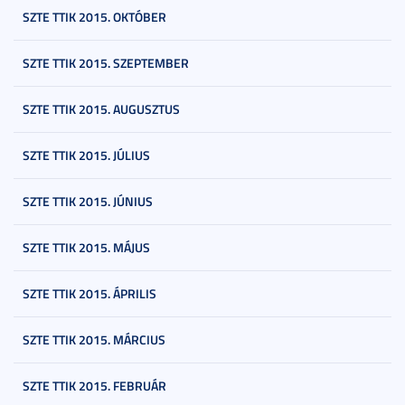
SZTE TTIK 2015. OKTÓBER
SZTE TTIK 2015. SZEPTEMBER
SZTE TTIK 2015. AUGUSZTUS
SZTE TTIK 2015. JÚLIUS
SZTE TTIK 2015. JÚNIUS
SZTE TTIK 2015. MÁJUS
SZTE TTIK 2015. ÁPRILIS
SZTE TTIK 2015. MÁRCIUS
SZTE TTIK 2015. FEBRUÁR