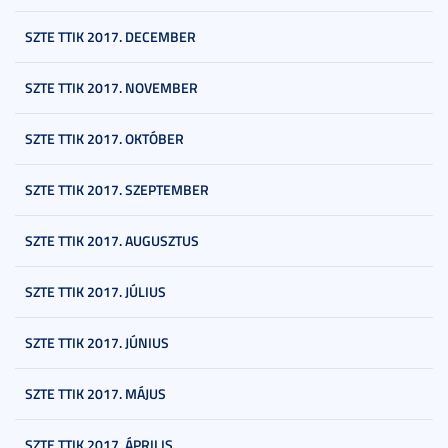
SZTE TTIK 2017. DECEMBER
SZTE TTIK 2017. NOVEMBER
SZTE TTIK 2017. OKTÓBER
SZTE TTIK 2017. SZEPTEMBER
SZTE TTIK 2017. AUGUSZTUS
SZTE TTIK 2017. JÚLIUS
SZTE TTIK 2017. JÚNIUS
SZTE TTIK 2017. MÁJUS
SZTE TTIK 2017. ÁPRILIS