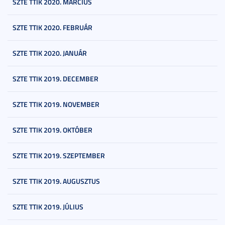
SZTE TTIK 2020. MÁRCIUS
SZTE TTIK 2020. FEBRUÁR
SZTE TTIK 2020. JANUÁR
SZTE TTIK 2019. DECEMBER
SZTE TTIK 2019. NOVEMBER
SZTE TTIK 2019. OKTÓBER
SZTE TTIK 2019. SZEPTEMBER
SZTE TTIK 2019. AUGUSZTUS
SZTE TTIK 2019. JÚLIUS