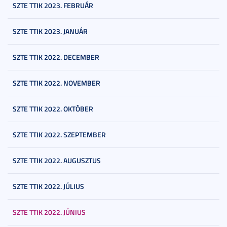
SZTE TTIK 2023. FEBRUÁR
SZTE TTIK 2023. JANUÁR
SZTE TTIK 2022. DECEMBER
SZTE TTIK 2022. NOVEMBER
SZTE TTIK 2022. OKTÓBER
SZTE TTIK 2022. SZEPTEMBER
SZTE TTIK 2022. AUGUSZTUS
SZTE TTIK 2022. JÚLIUS
SZTE TTIK 2022. JÚNIUS