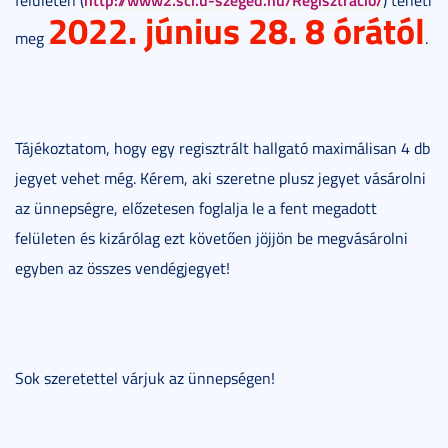
felületen (
) teheti
2022. június 28. 8 órától
meg
.
Tájékoztatom, hogy egy regisztrált hallgató maximálisan 4 db
jegyet vehet még. Kérem, aki szeretne plusz jegyet vásárolni
az ünnepségre, előzetesen foglalja le a fent megadott
felületen és kizárólag ezt követően jöjjön be megvásárolni
egyben az összes vendégjegyet!
Sok szeretettel várjuk az ünnepségen!