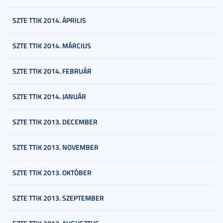
SZTE TTIK 2014. ÁPRILIS
SZTE TTIK 2014. MÁRCIUS
SZTE TTIK 2014. FEBRUÁR
SZTE TTIK 2014. JANUÁR
SZTE TTIK 2013. DECEMBER
SZTE TTIK 2013. NOVEMBER
SZTE TTIK 2013. OKTÓBER
SZTE TTIK 2013. SZEPTEMBER