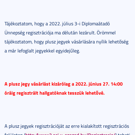
Tájékoztatom, hogy a 2022. július 3-i Diplomaátadó
Ünnepség regisztrációja ma délután lezárult. Örömmel
tájékoztatom, hogy plusz jegyek vásárlására nyílik lehetőség
a már lefoglalt jegyekkel egyidejűleg.
A plusz jegy vásárlást kizárólag a 2022. június 27. 14:00
óráig regisztrált hallgatóknak tesszük lehetővé.
A plusz jegyek regisztrációját az erre kialakított regisztrációs
http://www2.sci.u-szeged.hu/Regisztracio/