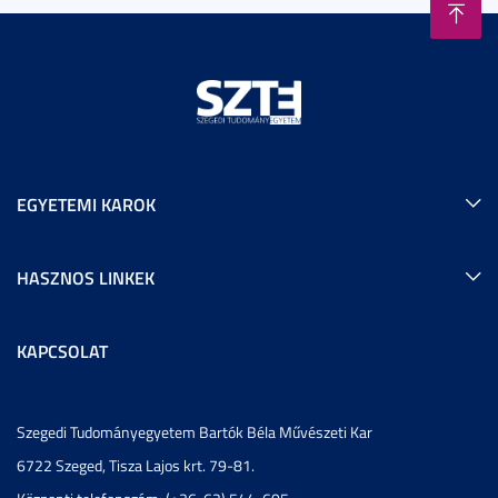
EGYETEMI KAROK
HASZNOS LINKEK
KAPCSOLAT
Szegedi Tudományegyetem Bartók Béla Művészeti Kar
6722 Szeged, Tisza Lajos krt. 79-81.