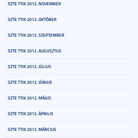
SZTE TTIK 2012. NOVEMBER
SZTE TTIK 2012. OKTÓBER
SZTE TTIK 2012. SZEPTEMBER
SZTE TTIK 2012. AUGUSZTUS
SZTE TTIK 2012. JÚLIUS
SZTE TTIK 2012. JÚNIUS
SZTE TTIK 2012. MÁJUS
SZTE TTIK 2012. ÁPRILIS
SZTE TTIK 2012. MÁRCIUS