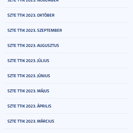
SZTE TTIK 2023. OKTÓBER
SZTE TTIK 2023. SZEPTEMBER
SZTE TTIK 2023. AUGUSZTUS
SZTE TTIK 2023. JÚLIUS
SZTE TTIK 2023. JÚNIUS
SZTE TTIK 2023. MÁJUS
SZTE TTIK 2023. ÁPRILIS
SZTE TTIK 2023. MÁRCIUS