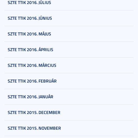
SZTE TTIK 2016. JÚLIUS
SZTE TTIK 2016. JÚNIUS
SZTE TTIK 2016. MÁJUS
SZTE TTIK 2016. ÁPRILIS
SZTE TTIK 2016. MÁRCIUS
SZTE TTIK 2016. FEBRUÁR
SZTE TTIK 2016. JANUÁR
SZTE TTIK 2015. DECEMBER
SZTE TTIK 2015. NOVEMBER