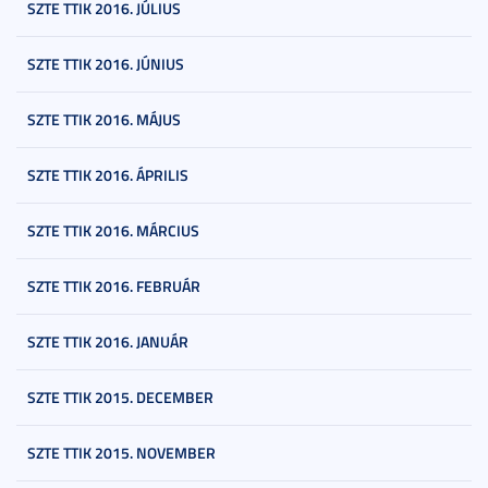
SZTE TTIK 2016. JÚLIUS
SZTE TTIK 2016. JÚNIUS
SZTE TTIK 2016. MÁJUS
SZTE TTIK 2016. ÁPRILIS
SZTE TTIK 2016. MÁRCIUS
SZTE TTIK 2016. FEBRUÁR
SZTE TTIK 2016. JANUÁR
SZTE TTIK 2015. DECEMBER
SZTE TTIK 2015. NOVEMBER