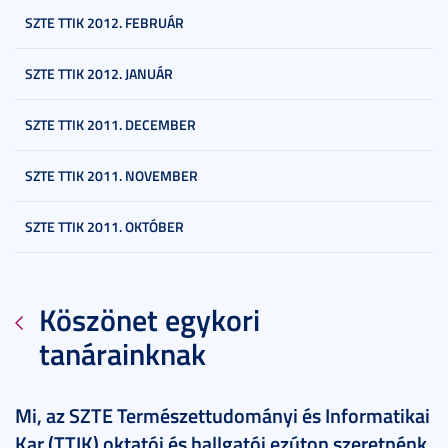
SZTE TTIK 2012. FEBRUÁR
SZTE TTIK 2012. JANUÁR
SZTE TTIK 2011. DECEMBER
SZTE TTIK 2011. NOVEMBER
SZTE TTIK 2011. OKTÓBER
Köszönet egykori
tanárainknak
Mi, az SZTE Természettudományi és Informatikai
Kar (TTIK) oktatói és hallgatói ezúton szeretnénk