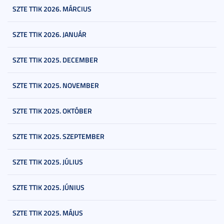
SZTE TTIK 2026. MÁRCIUS
SZTE TTIK 2026. JANUÁR
SZTE TTIK 2025. DECEMBER
SZTE TTIK 2025. NOVEMBER
SZTE TTIK 2025. OKTÓBER
SZTE TTIK 2025. SZEPTEMBER
SZTE TTIK 2025. JÚLIUS
SZTE TTIK 2025. JÚNIUS
SZTE TTIK 2025. MÁJUS