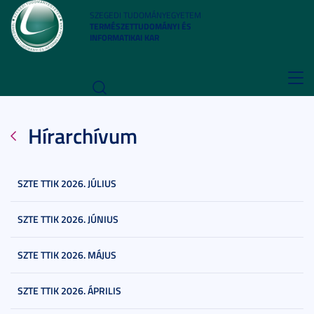
SZEGEDI TUDOMÁNYEGYETEM
TERMÉSZETTUDOMÁNYI ÉS
INFORMATIKAI KAR
Toggl
navig
Hírarchívum
SZTE TTIK 2026. JÚLIUS
SZTE TTIK 2026. JÚNIUS
SZTE TTIK 2026. MÁJUS
SZTE TTIK 2026. ÁPRILIS