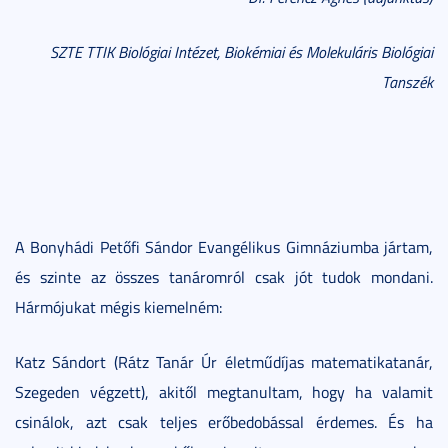
SZTE TTIK Biológiai Intézet, Biokémiai és Molekuláris Biológiai
Tanszék
A Bonyhádi Petőfi Sándor Evangélikus Gimnáziumba jártam,
és szinte az összes tanáromról csak jót tudok mondani.
Hármójukat mégis kiemelném:
Katz Sándort (Rátz Tanár Úr életműdíjas matematikatanár,
Szegeden végzett), akitől megtanultam, hogy ha valamit
csinálok, azt csak teljes erőbedobással érdemes. És ha