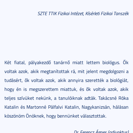
SZTE TTIK Fizikai Intézet, Kísérleti Fizikai Tanszék
Két fiatal, pályakezdő tanárnő miatt lettem biológus. Ők
voltak azok, akik megtanítottak rá, mit jelent megdolgozni a
tudásért, ők voltak azok, akik annyira szerették a biológiát,
hogy én is megszerettem miattuk, és ők voltak azok, akik
teljes szívüket nekünk, a tanulóiknak adták. Takácsné Róka
Katalin és Martonné Pálfalvi Katalin, Nagykanizsán, hálásan
köszönöm Önöknek, hogy bennünket választottak.
Dr. Ferencz Ágnes (adjunktus)