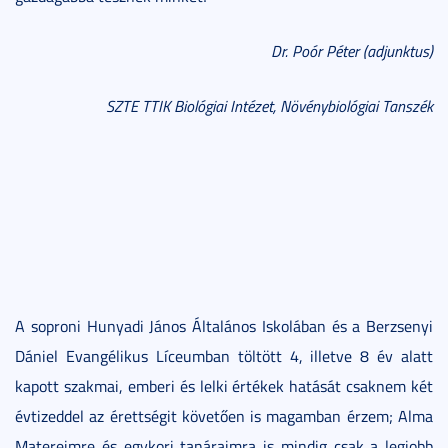
Dr. Poór Péter (adjunktus)
SZTE TTIK Biológiai Intézet, Növénybiológiai Tanszék
A soproni Hunyadi János Általános Iskolában és a Berzsenyi
Dániel Evangélikus Líceumban töltött 4, illetve 8 év alatt
kapott szakmai, emberi és lelki értékek hatását csaknem két
évtizeddel az érettségit követően is magamban érzem; Alma
Matereimre és egykori tanáraimra is mindig csak a legjobb