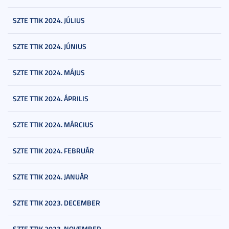
SZTE TTIK 2024. JÚLIUS
SZTE TTIK 2024. JÚNIUS
SZTE TTIK 2024. MÁJUS
SZTE TTIK 2024. ÁPRILIS
SZTE TTIK 2024. MÁRCIUS
SZTE TTIK 2024. FEBRUÁR
SZTE TTIK 2024. JANUÁR
SZTE TTIK 2023. DECEMBER
SZTE TTIK 2023. NOVEMBER