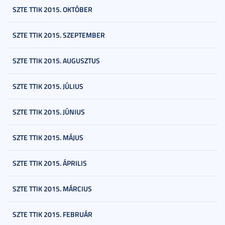
SZTE TTIK 2015. OKTÓBER
SZTE TTIK 2015. SZEPTEMBER
SZTE TTIK 2015. AUGUSZTUS
SZTE TTIK 2015. JÚLIUS
SZTE TTIK 2015. JÚNIUS
SZTE TTIK 2015. MÁJUS
SZTE TTIK 2015. ÁPRILIS
SZTE TTIK 2015. MÁRCIUS
SZTE TTIK 2015. FEBRUÁR