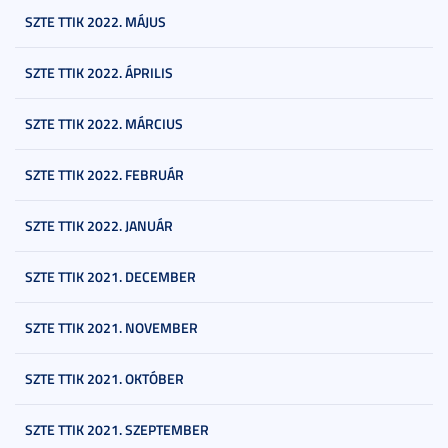
SZTE TTIK 2022. MÁJUS
SZTE TTIK 2022. ÁPRILIS
SZTE TTIK 2022. MÁRCIUS
SZTE TTIK 2022. FEBRUÁR
SZTE TTIK 2022. JANUÁR
SZTE TTIK 2021. DECEMBER
SZTE TTIK 2021. NOVEMBER
SZTE TTIK 2021. OKTÓBER
SZTE TTIK 2021. SZEPTEMBER