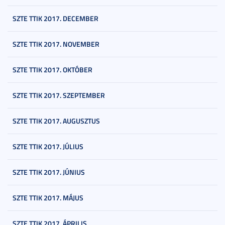
SZTE TTIK 2017. DECEMBER
SZTE TTIK 2017. NOVEMBER
SZTE TTIK 2017. OKTÓBER
SZTE TTIK 2017. SZEPTEMBER
SZTE TTIK 2017. AUGUSZTUS
SZTE TTIK 2017. JÚLIUS
SZTE TTIK 2017. JÚNIUS
SZTE TTIK 2017. MÁJUS
SZTE TTIK 2017. ÁPRILIS