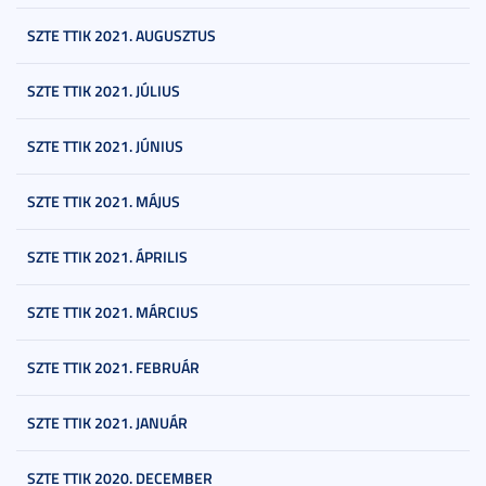
SZTE TTIK 2021. AUGUSZTUS
SZTE TTIK 2021. JÚLIUS
SZTE TTIK 2021. JÚNIUS
SZTE TTIK 2021. MÁJUS
SZTE TTIK 2021. ÁPRILIS
SZTE TTIK 2021. MÁRCIUS
SZTE TTIK 2021. FEBRUÁR
SZTE TTIK 2021. JANUÁR
SZTE TTIK 2020. DECEMBER