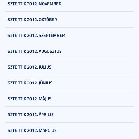
SZTE TTIK 2012. NOVEMBER
SZTE TTIK 2012. OKTÓBER
SZTE TTIK 2012. SZEPTEMBER
SZTE TTIK 2012. AUGUSZTUS
SZTE TTIK 2012. JÚLIUS
SZTE TTIK 2012. JÚNIUS
SZTE TTIK 2012. MÁJUS
SZTE TTIK 2012. ÁPRILIS
SZTE TTIK 2012. MÁRCIUS