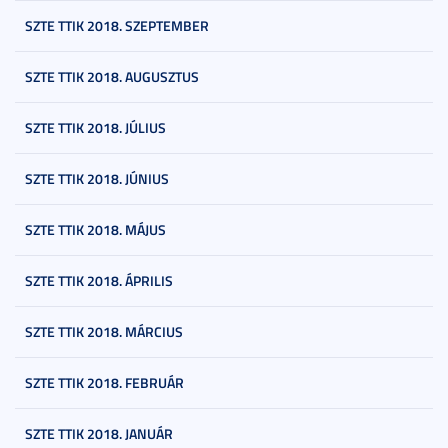
SZTE TTIK 2018. SZEPTEMBER
SZTE TTIK 2018. AUGUSZTUS
SZTE TTIK 2018. JÚLIUS
SZTE TTIK 2018. JÚNIUS
SZTE TTIK 2018. MÁJUS
SZTE TTIK 2018. ÁPRILIS
SZTE TTIK 2018. MÁRCIUS
SZTE TTIK 2018. FEBRUÁR
SZTE TTIK 2018. JANUÁR