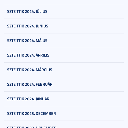
SZTE TTIK 2024. JÚLIUS
SZTE TTIK 2024. JÚNIUS
SZTE TTIK 2024. MÁJUS
SZTE TTIK 2024. ÁPRILIS
SZTE TTIK 2024. MÁRCIUS
SZTE TTIK 2024. FEBRUÁR
SZTE TTIK 2024. JANUÁR
SZTE TTIK 2023. DECEMBER
SZTE TTIK 2023. NOVEMBER