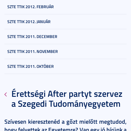
SZTE TTIK 2012. FEBRUÁR
SZTE TTIK 2012. JANUÁR
SZTE TTIK 2011. DECEMBER
SZTE TTIK 2011. NOVEMBER
SZTE TTIK 2011. OKTÓBER
Érettségi After partyt szervez
a Szegedi Tudományegyetem
Szívesen kieresztenéd a gőzt mielőtt megtudod,
hogy felvettek az Egyetemre? Van egy jó hírünk a