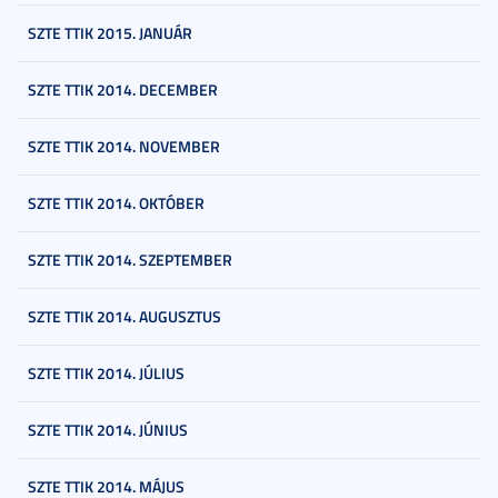
SZTE TTIK 2015. JANUÁR
SZTE TTIK 2014. DECEMBER
SZTE TTIK 2014. NOVEMBER
SZTE TTIK 2014. OKTÓBER
SZTE TTIK 2014. SZEPTEMBER
SZTE TTIK 2014. AUGUSZTUS
SZTE TTIK 2014. JÚLIUS
SZTE TTIK 2014. JÚNIUS
SZTE TTIK 2014. MÁJUS