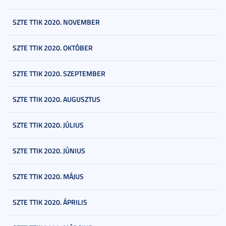
SZTE TTIK 2020. NOVEMBER
SZTE TTIK 2020. OKTÓBER
SZTE TTIK 2020. SZEPTEMBER
SZTE TTIK 2020. AUGUSZTUS
SZTE TTIK 2020. JÚLIUS
SZTE TTIK 2020. JÚNIUS
SZTE TTIK 2020. MÁJUS
SZTE TTIK 2020. ÁPRILIS