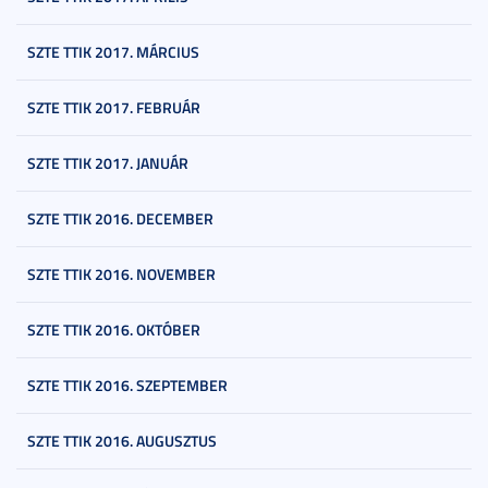
SZTE TTIK 2017. MÁRCIUS
SZTE TTIK 2017. FEBRUÁR
SZTE TTIK 2017. JANUÁR
SZTE TTIK 2016. DECEMBER
SZTE TTIK 2016. NOVEMBER
SZTE TTIK 2016. OKTÓBER
SZTE TTIK 2016. SZEPTEMBER
SZTE TTIK 2016. AUGUSZTUS