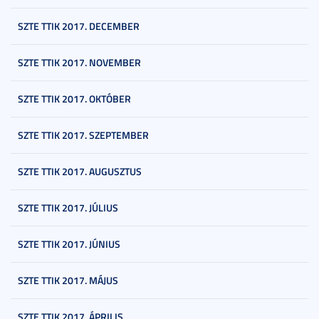
SZTE TTIK 2017. DECEMBER
SZTE TTIK 2017. NOVEMBER
SZTE TTIK 2017. OKTÓBER
SZTE TTIK 2017. SZEPTEMBER
SZTE TTIK 2017. AUGUSZTUS
SZTE TTIK 2017. JÚLIUS
SZTE TTIK 2017. JÚNIUS
SZTE TTIK 2017. MÁJUS
SZTE TTIK 2017. ÁPRILIS