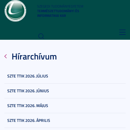
SZEGEDI TUDOMÁNYEGYETEM
TERMÉSZETTUDOMÁNYI ÉS
INFORMATIKAI KAR
Toggl
navig
Hírarchívum
SZTE TTIK 2026. JÚLIUS
SZTE TTIK 2026. JÚNIUS
SZTE TTIK 2026. MÁJUS
SZTE TTIK 2026. ÁPRILIS