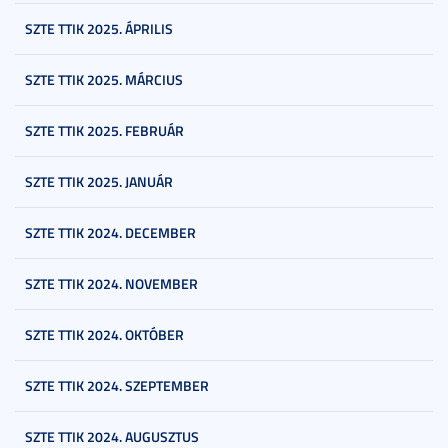
SZTE TTIK 2025. ÁPRILIS
SZTE TTIK 2025. MÁRCIUS
SZTE TTIK 2025. FEBRUÁR
SZTE TTIK 2025. JANUÁR
SZTE TTIK 2024. DECEMBER
SZTE TTIK 2024. NOVEMBER
SZTE TTIK 2024. OKTÓBER
SZTE TTIK 2024. SZEPTEMBER
SZTE TTIK 2024. AUGUSZTUS