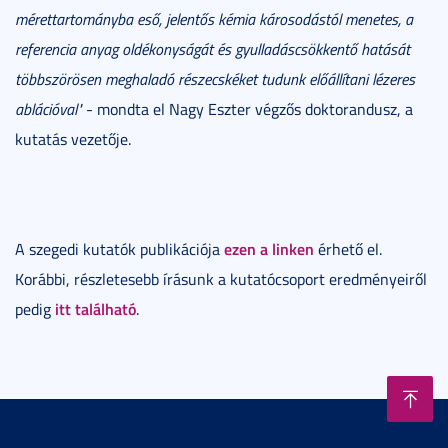
mérettartományba eső, jelentős kémia károsodástól menetes, a
referencia anyag oldékonyságát és gyulladáscsökkentő hatását
többszörösen meghaladó részecskéket tudunk előállítani lézeres
ablációval"
- mondta el Nagy Eszter végzős doktorandusz, a
kutatás vezetője.
ezen a linken
A szegedi kutatók publikációja
érhető el.
Korábbi, részletesebb írásunk a kutatócsoport eredményeiről
itt található
pedig
.