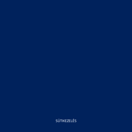
SÜTIKEZELÉS