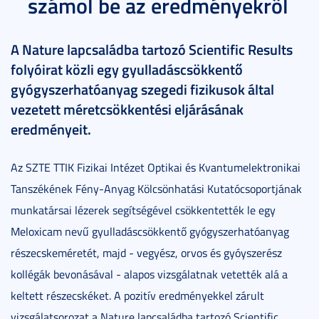
számol be az eredményekről
A Nature lapcsaládba tartozó Scientific Results
folyóirat közli egy gyulladáscsökkentő
gyógyszerhatóanyag szegedi fizikusok által
vezetett méretcsökkentési eljárásának
eredményeit.
Az SZTE TTIK Fizikai Intézet Optikai és Kvantumelektronikai
Tanszékének Fény-Anyag Kölcsönhatási Kutatócsoportjának
munkatársai lézerek segítségével csökkentették le egy
Meloxicam nevű gyulladáscsökkentő gyógyszerhatóanyag
részecskeméretét, majd - vegyész, orvos és gyóyszerész
kollégák bevonásával - alapos vizsgálatnak vetették alá a
keltett részecskéket. A pozitív eredményekkel zárult
vizsgálatsorozat a Nature lapcsaládba tartozó Scientific