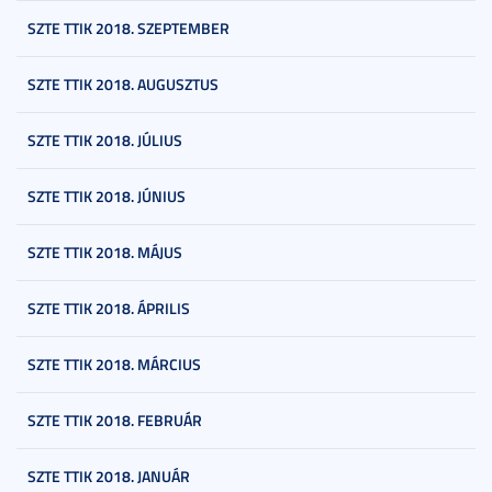
SZTE TTIK 2018. SZEPTEMBER
SZTE TTIK 2018. AUGUSZTUS
SZTE TTIK 2018. JÚLIUS
SZTE TTIK 2018. JÚNIUS
SZTE TTIK 2018. MÁJUS
SZTE TTIK 2018. ÁPRILIS
SZTE TTIK 2018. MÁRCIUS
SZTE TTIK 2018. FEBRUÁR
SZTE TTIK 2018. JANUÁR