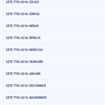
SZTE TTIK 2016. JÚLIUS
SZTE TTIK 2016. JÚNIUS
SZTE TTIK 2016. MÁJUS
SZTE TTIK 2016. ÁPRILIS
SZTE TTIK 2016. MÁRCIUS
SZTE TTIK 2016. FEBRUÁR
SZTE TTIK 2016. JANUÁR
SZTE TTIK 2015. DECEMBER
SZTE TTIK 2015. NOVEMBER