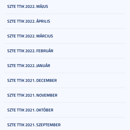
SZTE TTIK 2022. MÁJUS
SZTE TTIK 2022. ÁPRILIS
SZTE TTIK 2022. MÁRCIUS
SZTE TTIK 2022. FEBRUÁR
SZTE TTIK 2022. JANUÁR
SZTE TTIK 2021. DECEMBER
SZTE TTIK 2021. NOVEMBER
SZTE TTIK 2021. OKTÓBER
SZTE TTIK 2021. SZEPTEMBER