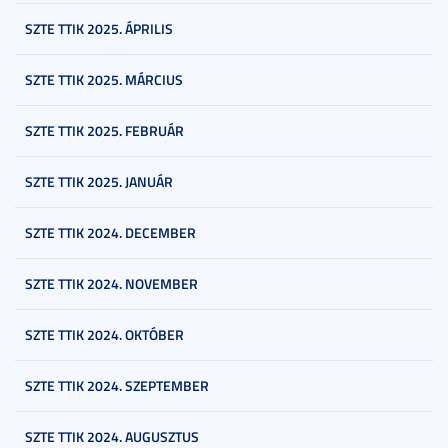
SZTE TTIK 2025. ÁPRILIS
SZTE TTIK 2025. MÁRCIUS
SZTE TTIK 2025. FEBRUÁR
SZTE TTIK 2025. JANUÁR
SZTE TTIK 2024. DECEMBER
SZTE TTIK 2024. NOVEMBER
SZTE TTIK 2024. OKTÓBER
SZTE TTIK 2024. SZEPTEMBER
SZTE TTIK 2024. AUGUSZTUS