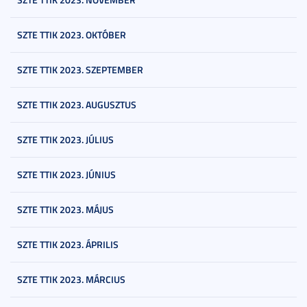
SZTE TTIK 2023. OKTÓBER
SZTE TTIK 2023. SZEPTEMBER
SZTE TTIK 2023. AUGUSZTUS
SZTE TTIK 2023. JÚLIUS
SZTE TTIK 2023. JÚNIUS
SZTE TTIK 2023. MÁJUS
SZTE TTIK 2023. ÁPRILIS
SZTE TTIK 2023. MÁRCIUS