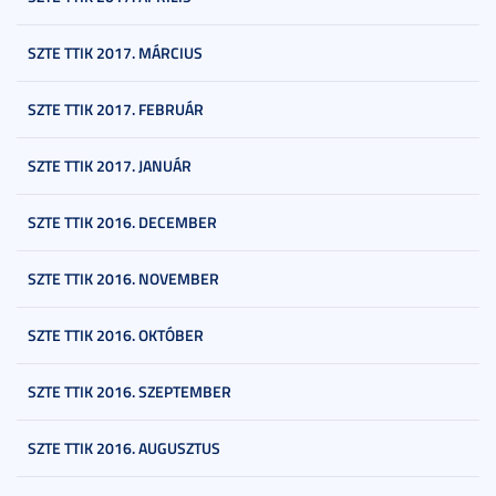
SZTE TTIK 2017. MÁRCIUS
SZTE TTIK 2017. FEBRUÁR
SZTE TTIK 2017. JANUÁR
SZTE TTIK 2016. DECEMBER
SZTE TTIK 2016. NOVEMBER
SZTE TTIK 2016. OKTÓBER
SZTE TTIK 2016. SZEPTEMBER
SZTE TTIK 2016. AUGUSZTUS