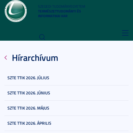
SZEGEDI TUDOMÁNYEGYETEM
TERMÉSZETTUDOMÁNYI ÉS
INFORMATIKAI KAR
Toggl
navig
Hírarchívum
SZTE TTIK 2026. JÚLIUS
SZTE TTIK 2026. JÚNIUS
SZTE TTIK 2026. MÁJUS
SZTE TTIK 2026. ÁPRILIS