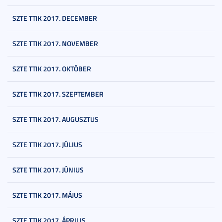
SZTE TTIK 2017. DECEMBER
SZTE TTIK 2017. NOVEMBER
SZTE TTIK 2017. OKTÓBER
SZTE TTIK 2017. SZEPTEMBER
SZTE TTIK 2017. AUGUSZTUS
SZTE TTIK 2017. JÚLIUS
SZTE TTIK 2017. JÚNIUS
SZTE TTIK 2017. MÁJUS
SZTE TTIK 2017. ÁPRILIS