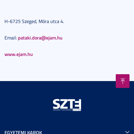
H-6725 Szeged, Móra utca 4.
pataki.dora@ejam.hu
Email:
www.ejam.hu
EGYETEMI KAROK