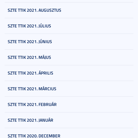
SZTE TTIK 2021. AUGUSZTUS
SZTE TTIK 2021. JÚLIUS
SZTE TTIK 2021. JÚNIUS
SZTE TTIK 2021. MÁJUS
SZTE TTIK 2021. ÁPRILIS
SZTE TTIK 2021. MÁRCIUS
SZTE TTIK 2021. FEBRUÁR
SZTE TTIK 2021. JANUÁR
SZTE TTIK 2020. DECEMBER