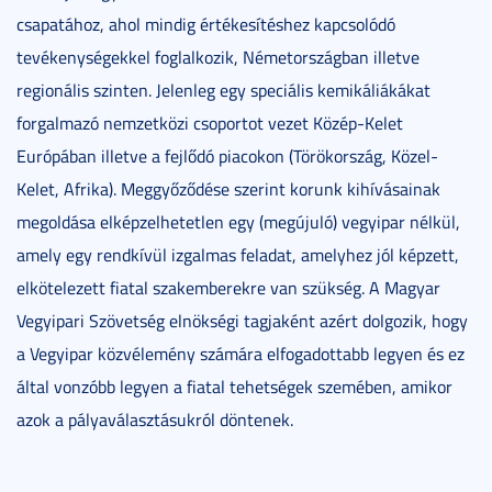
csapatához, ahol mindig értékesítéshez kapcsolódó
tevékenységekkel foglalkozik, Németországban illetve
regionális szinten. Jelenleg egy speciális kemikáliákákat
forgalmazó nemzetközi csoportot vezet Közép-Kelet
Európában illetve a fejlődó piacokon (Törökország, Közel-
Kelet, Afrika). Meggyőződése szerint korunk kihívásainak
megoldása elképzelhetetlen egy (megújuló) vegyipar nélkül,
amely egy rendkívül izgalmas feladat, amelyhez jól képzett,
elkötelezett fiatal szakemberekre van szükség. A Magyar
Vegyipari Szövetség elnökségi tagjaként azért dolgozik, hogy
a Vegyipar közvélemény számára elfogadottabb legyen és ez
által vonzóbb legyen a fiatal tehetségek szemében, amikor
azok a pályaválasztásukról döntenek.