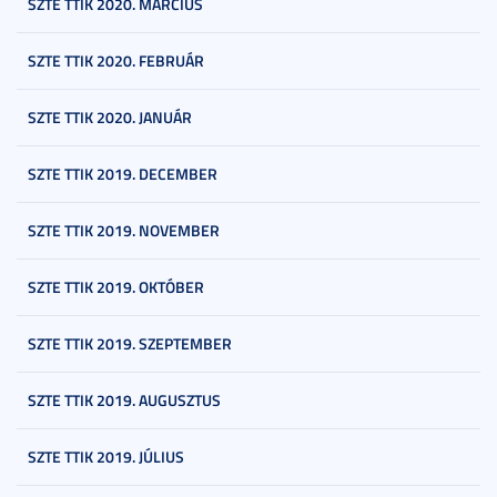
SZTE TTIK 2020. MÁRCIUS
SZTE TTIK 2020. FEBRUÁR
SZTE TTIK 2020. JANUÁR
SZTE TTIK 2019. DECEMBER
SZTE TTIK 2019. NOVEMBER
SZTE TTIK 2019. OKTÓBER
SZTE TTIK 2019. SZEPTEMBER
SZTE TTIK 2019. AUGUSZTUS
SZTE TTIK 2019. JÚLIUS