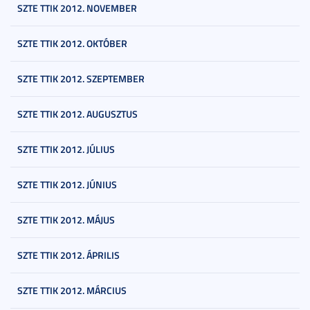
SZTE TTIK 2012. NOVEMBER
SZTE TTIK 2012. OKTÓBER
SZTE TTIK 2012. SZEPTEMBER
SZTE TTIK 2012. AUGUSZTUS
SZTE TTIK 2012. JÚLIUS
SZTE TTIK 2012. JÚNIUS
SZTE TTIK 2012. MÁJUS
SZTE TTIK 2012. ÁPRILIS
SZTE TTIK 2012. MÁRCIUS