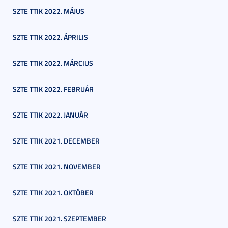
SZTE TTIK 2022. MÁJUS
SZTE TTIK 2022. ÁPRILIS
SZTE TTIK 2022. MÁRCIUS
SZTE TTIK 2022. FEBRUÁR
SZTE TTIK 2022. JANUÁR
SZTE TTIK 2021. DECEMBER
SZTE TTIK 2021. NOVEMBER
SZTE TTIK 2021. OKTÓBER
SZTE TTIK 2021. SZEPTEMBER