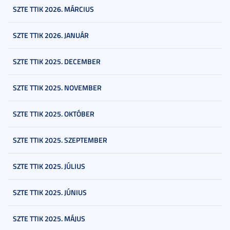
SZTE TTIK 2026. MÁRCIUS
SZTE TTIK 2026. JANUÁR
SZTE TTIK 2025. DECEMBER
SZTE TTIK 2025. NOVEMBER
SZTE TTIK 2025. OKTÓBER
SZTE TTIK 2025. SZEPTEMBER
SZTE TTIK 2025. JÚLIUS
SZTE TTIK 2025. JÚNIUS
SZTE TTIK 2025. MÁJUS