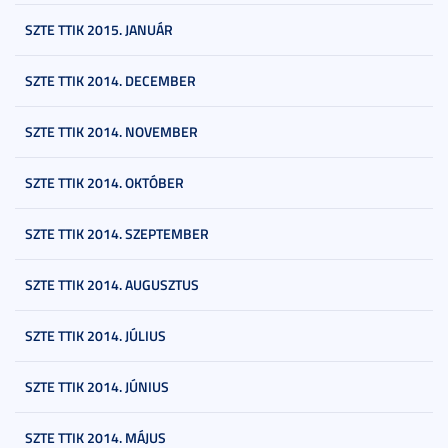
SZTE TTIK 2015. JANUÁR
SZTE TTIK 2014. DECEMBER
SZTE TTIK 2014. NOVEMBER
SZTE TTIK 2014. OKTÓBER
SZTE TTIK 2014. SZEPTEMBER
SZTE TTIK 2014. AUGUSZTUS
SZTE TTIK 2014. JÚLIUS
SZTE TTIK 2014. JÚNIUS
SZTE TTIK 2014. MÁJUS