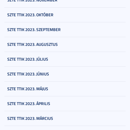
SZTE TTIK 2023. OKTÓBER
SZTE TTIK 2023. SZEPTEMBER
SZTE TTIK 2023. AUGUSZTUS
SZTE TTIK 2023. JÚLIUS
SZTE TTIK 2023. JÚNIUS
SZTE TTIK 2023. MÁJUS
SZTE TTIK 2023. ÁPRILIS
SZTE TTIK 2023. MÁRCIUS