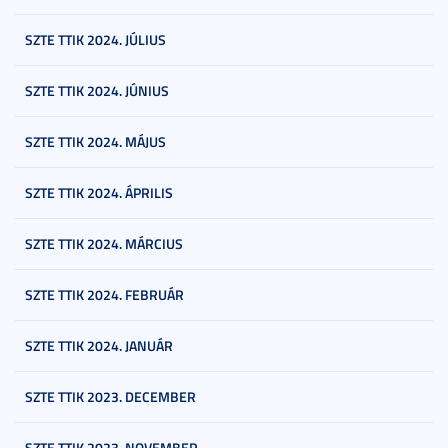
SZTE TTIK 2024. JÚLIUS
SZTE TTIK 2024. JÚNIUS
SZTE TTIK 2024. MÁJUS
SZTE TTIK 2024. ÁPRILIS
SZTE TTIK 2024. MÁRCIUS
SZTE TTIK 2024. FEBRUÁR
SZTE TTIK 2024. JANUÁR
SZTE TTIK 2023. DECEMBER
SZTE TTIK 2023. NOVEMBER