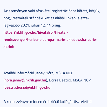
Az eseményen való részvétel regisztrációhoz kötött, kérjük,
hogy részvételi szándékukat az alábbi linken jelezzék
legkésőbb 2021. július 12. 14 óráig:
https://nkfih.gov.hu/hivatalrol/hivatal-
rendezvenyei/horizont-europa-marie-sklodowska-curie-
akciok
További információ: Jeney Nóra, MSCA NCP
nora.jeney@nkfih.gov.hu
(
); Borza Beatrix, MSCA NCP
beatrix.borza@nkfih.gov.hu
(
)
A rendezvényre minden érdeklődő kollégát tisztelettel