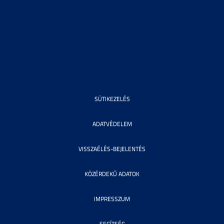
SÜTIKEZELÉS
ADATVÉDELEM
VISSZAÉLÉS-BEJELENTÉS
KÖZÉRDEKŰ ADATOK
IMPRESSZUM
SEGÍTSÉG