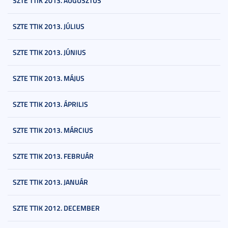
SZTE TTIK 2013. AUGUSZTUS
SZTE TTIK 2013. JÚLIUS
SZTE TTIK 2013. JÚNIUS
SZTE TTIK 2013. MÁJUS
SZTE TTIK 2013. ÁPRILIS
SZTE TTIK 2013. MÁRCIUS
SZTE TTIK 2013. FEBRUÁR
SZTE TTIK 2013. JANUÁR
SZTE TTIK 2012. DECEMBER