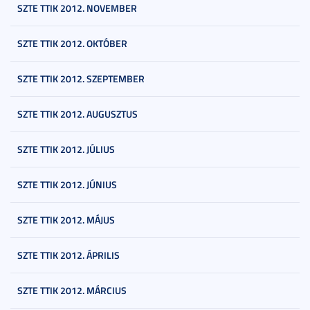
SZTE TTIK 2012. NOVEMBER
SZTE TTIK 2012. OKTÓBER
SZTE TTIK 2012. SZEPTEMBER
SZTE TTIK 2012. AUGUSZTUS
SZTE TTIK 2012. JÚLIUS
SZTE TTIK 2012. JÚNIUS
SZTE TTIK 2012. MÁJUS
SZTE TTIK 2012. ÁPRILIS
SZTE TTIK 2012. MÁRCIUS