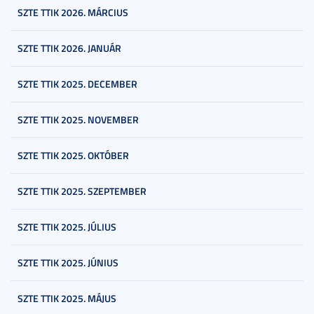
SZTE TTIK 2026. MÁRCIUS
SZTE TTIK 2026. JANUÁR
SZTE TTIK 2025. DECEMBER
SZTE TTIK 2025. NOVEMBER
SZTE TTIK 2025. OKTÓBER
SZTE TTIK 2025. SZEPTEMBER
SZTE TTIK 2025. JÚLIUS
SZTE TTIK 2025. JÚNIUS
SZTE TTIK 2025. MÁJUS