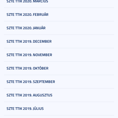
SZTE TTIK 2020. MÁRCIUS
SZTE TTIK 2020. FEBRUÁR
SZTE TTIK 2020. JANUÁR
SZTE TTIK 2019. DECEMBER
SZTE TTIK 2019. NOVEMBER
SZTE TTIK 2019. OKTÓBER
SZTE TTIK 2019. SZEPTEMBER
SZTE TTIK 2019. AUGUSZTUS
SZTE TTIK 2019. JÚLIUS