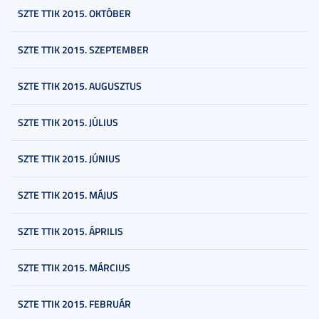
SZTE TTIK 2015. OKTÓBER
SZTE TTIK 2015. SZEPTEMBER
SZTE TTIK 2015. AUGUSZTUS
SZTE TTIK 2015. JÚLIUS
SZTE TTIK 2015. JÚNIUS
SZTE TTIK 2015. MÁJUS
SZTE TTIK 2015. ÁPRILIS
SZTE TTIK 2015. MÁRCIUS
SZTE TTIK 2015. FEBRUÁR