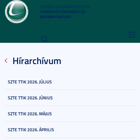
SZEGEDI TUDOMÁNYEGYETEM
TERMÉSZETTUDOMÁNYI ÉS
INFORMATIKAI KAR
Toggl
navig
Hírarchívum
SZTE TTIK 2026. JÚLIUS
SZTE TTIK 2026. JÚNIUS
SZTE TTIK 2026. MÁJUS
SZTE TTIK 2026. ÁPRILIS