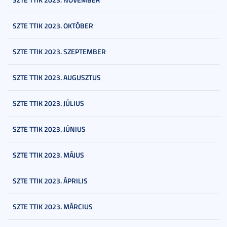
SZTE TTIK 2023. OKTÓBER
SZTE TTIK 2023. SZEPTEMBER
SZTE TTIK 2023. AUGUSZTUS
SZTE TTIK 2023. JÚLIUS
SZTE TTIK 2023. JÚNIUS
SZTE TTIK 2023. MÁJUS
SZTE TTIK 2023. ÁPRILIS
SZTE TTIK 2023. MÁRCIUS