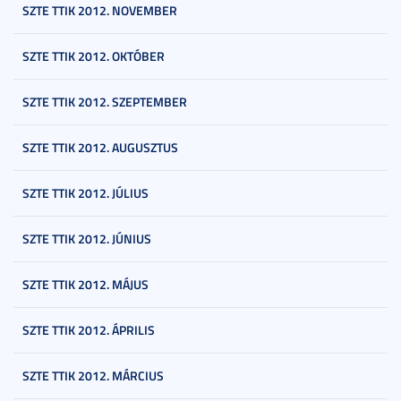
SZTE TTIK 2012. NOVEMBER
SZTE TTIK 2012. OKTÓBER
SZTE TTIK 2012. SZEPTEMBER
SZTE TTIK 2012. AUGUSZTUS
SZTE TTIK 2012. JÚLIUS
SZTE TTIK 2012. JÚNIUS
SZTE TTIK 2012. MÁJUS
SZTE TTIK 2012. ÁPRILIS
SZTE TTIK 2012. MÁRCIUS