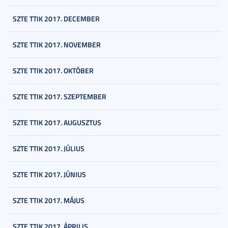
SZTE TTIK 2017. DECEMBER
SZTE TTIK 2017. NOVEMBER
SZTE TTIK 2017. OKTÓBER
SZTE TTIK 2017. SZEPTEMBER
SZTE TTIK 2017. AUGUSZTUS
SZTE TTIK 2017. JÚLIUS
SZTE TTIK 2017. JÚNIUS
SZTE TTIK 2017. MÁJUS
SZTE TTIK 2017. ÁPRILIS