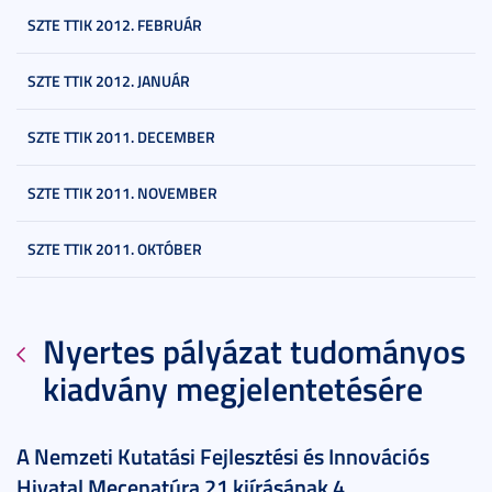
SZTE TTIK 2012. FEBRUÁR
SZTE TTIK 2012. JANUÁR
SZTE TTIK 2011. DECEMBER
SZTE TTIK 2011. NOVEMBER
SZTE TTIK 2011. OKTÓBER
Nyertes pályázat tudományos
kiadvány megjelentetésére
A Nemzeti Kutatási Fejlesztési és Innovációs
Hivatal Mecenatúra 21 kiírásának 4.