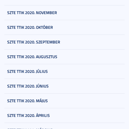
SZTE TTIK 2020. NOVEMBER
SZTE TTIK 2020. OKTÓBER
SZTE TTIK 2020. SZEPTEMBER
SZTE TTIK 2020. AUGUSZTUS
SZTE TTIK 2020. JÚLIUS
SZTE TTIK 2020. JÚNIUS
SZTE TTIK 2020. MÁJUS
SZTE TTIK 2020. ÁPRILIS