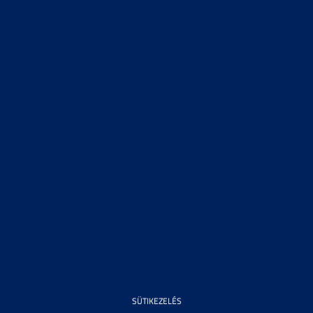
SÜTIKEZELÉS