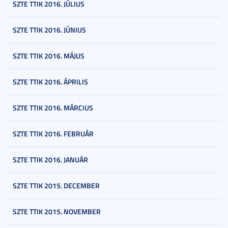
SZTE TTIK 2016. JÚLIUS
SZTE TTIK 2016. JÚNIUS
SZTE TTIK 2016. MÁJUS
SZTE TTIK 2016. ÁPRILIS
SZTE TTIK 2016. MÁRCIUS
SZTE TTIK 2016. FEBRUÁR
SZTE TTIK 2016. JANUÁR
SZTE TTIK 2015. DECEMBER
SZTE TTIK 2015. NOVEMBER