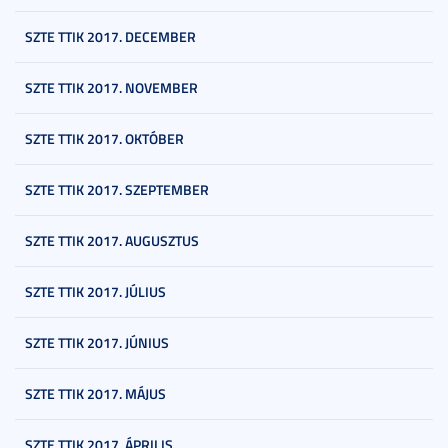
SZTE TTIK 2017. DECEMBER
SZTE TTIK 2017. NOVEMBER
SZTE TTIK 2017. OKTÓBER
SZTE TTIK 2017. SZEPTEMBER
SZTE TTIK 2017. AUGUSZTUS
SZTE TTIK 2017. JÚLIUS
SZTE TTIK 2017. JÚNIUS
SZTE TTIK 2017. MÁJUS
SZTE TTIK 2017. ÁPRILIS