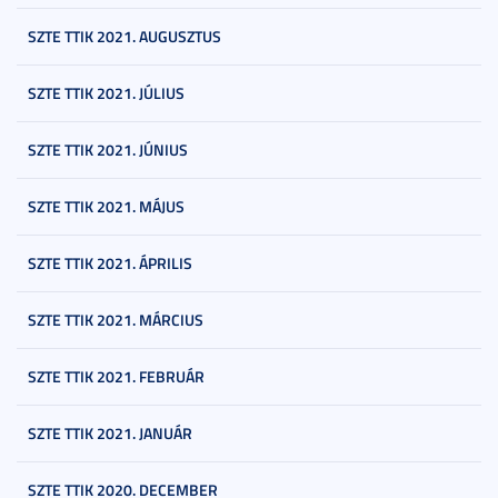
SZTE TTIK 2021. AUGUSZTUS
SZTE TTIK 2021. JÚLIUS
SZTE TTIK 2021. JÚNIUS
SZTE TTIK 2021. MÁJUS
SZTE TTIK 2021. ÁPRILIS
SZTE TTIK 2021. MÁRCIUS
SZTE TTIK 2021. FEBRUÁR
SZTE TTIK 2021. JANUÁR
SZTE TTIK 2020. DECEMBER