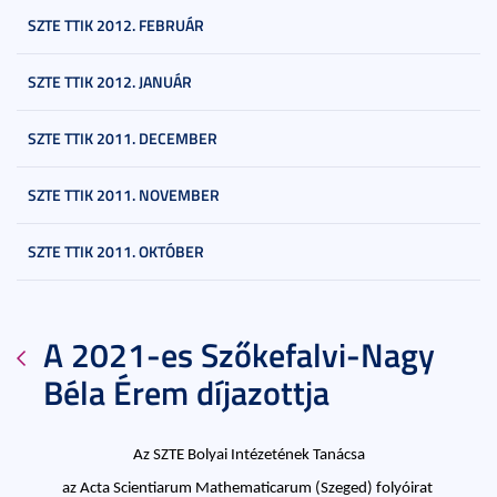
SZTE TTIK 2012. FEBRUÁR
SZTE TTIK 2012. JANUÁR
SZTE TTIK 2011. DECEMBER
SZTE TTIK 2011. NOVEMBER
SZTE TTIK 2011. OKTÓBER
A 2021-es Szőkefalvi-Nagy
Béla Érem díjazottja
Az SZTE Bolyai Intézetének Tanácsa
az Acta Scientiarum Mathematicarum (Szeged) folyóirat 