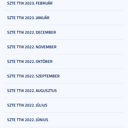
SZTE TTIK 2023. FEBRUÁR
SZTE TTIK 2023. JANUÁR
SZTE TTIK 2022. DECEMBER
SZTE TTIK 2022. NOVEMBER
SZTE TTIK 2022. OKTÓBER
SZTE TTIK 2022. SZEPTEMBER
SZTE TTIK 2022. AUGUSZTUS
SZTE TTIK 2022. JÚLIUS
SZTE TTIK 2022. JÚNIUS