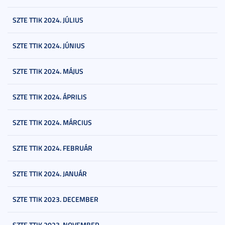
SZTE TTIK 2024. JÚLIUS
SZTE TTIK 2024. JÚNIUS
SZTE TTIK 2024. MÁJUS
SZTE TTIK 2024. ÁPRILIS
SZTE TTIK 2024. MÁRCIUS
SZTE TTIK 2024. FEBRUÁR
SZTE TTIK 2024. JANUÁR
SZTE TTIK 2023. DECEMBER
SZTE TTIK 2023. NOVEMBER