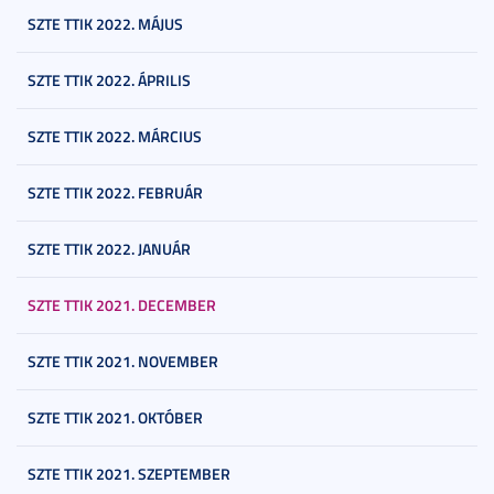
SZTE TTIK 2022. MÁJUS
SZTE TTIK 2022. ÁPRILIS
SZTE TTIK 2022. MÁRCIUS
SZTE TTIK 2022. FEBRUÁR
SZTE TTIK 2022. JANUÁR
SZTE TTIK 2021. DECEMBER
SZTE TTIK 2021. NOVEMBER
SZTE TTIK 2021. OKTÓBER
SZTE TTIK 2021. SZEPTEMBER