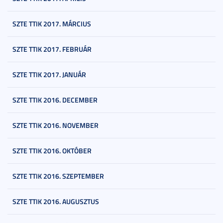
SZTE TTIK 2017. MÁRCIUS
SZTE TTIK 2017. FEBRUÁR
SZTE TTIK 2017. JANUÁR
SZTE TTIK 2016. DECEMBER
SZTE TTIK 2016. NOVEMBER
SZTE TTIK 2016. OKTÓBER
SZTE TTIK 2016. SZEPTEMBER
SZTE TTIK 2016. AUGUSZTUS