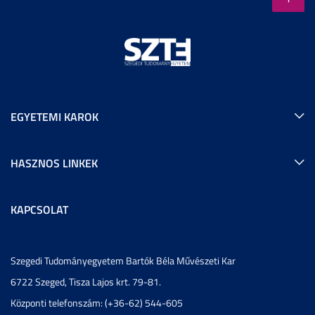
EGYETEMI KAROK
HASZNOS LINKEK
KAPCSOLAT
Szegedi Tudományegyetem Bartók Béla Művészeti Kar
6722 Szeged, Tisza Lajos krt. 79-81.
Központi telefonszám: (+36-62) 544-605