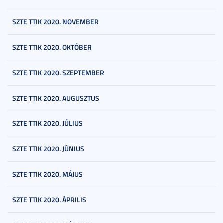
SZTE TTIK 2020. NOVEMBER
SZTE TTIK 2020. OKTÓBER
SZTE TTIK 2020. SZEPTEMBER
SZTE TTIK 2020. AUGUSZTUS
SZTE TTIK 2020. JÚLIUS
SZTE TTIK 2020. JÚNIUS
SZTE TTIK 2020. MÁJUS
SZTE TTIK 2020. ÁPRILIS