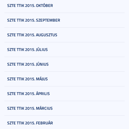
SZTE TTIK 2015. OKTÓBER
SZTE TTIK 2015. SZEPTEMBER
SZTE TTIK 2015. AUGUSZTUS
SZTE TTIK 2015. JÚLIUS
SZTE TTIK 2015. JÚNIUS
SZTE TTIK 2015. MÁJUS
SZTE TTIK 2015. ÁPRILIS
SZTE TTIK 2015. MÁRCIUS
SZTE TTIK 2015. FEBRUÁR