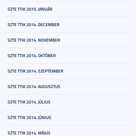
SZTE TTIK 2015. JANUÁR
SZTE TTIK 2014. DECEMBER
SZTE TTIK 2014. NOVEMBER
SZTE TTIK 2014. OKTÓBER
SZTE TTIK 2014. SZEPTEMBER
SZTE TTIK 2014. AUGUSZTUS
SZTE TTIK 2014. JÚLIUS
SZTE TTIK 2014. JÚNIUS
SZTE TTIK 2014. MÁJUS