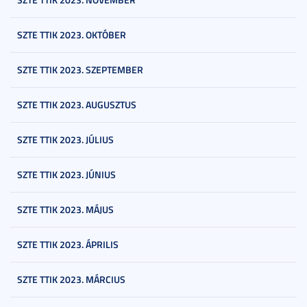
SZTE TTIK 2023. OKTÓBER
SZTE TTIK 2023. SZEPTEMBER
SZTE TTIK 2023. AUGUSZTUS
SZTE TTIK 2023. JÚLIUS
SZTE TTIK 2023. JÚNIUS
SZTE TTIK 2023. MÁJUS
SZTE TTIK 2023. ÁPRILIS
SZTE TTIK 2023. MÁRCIUS