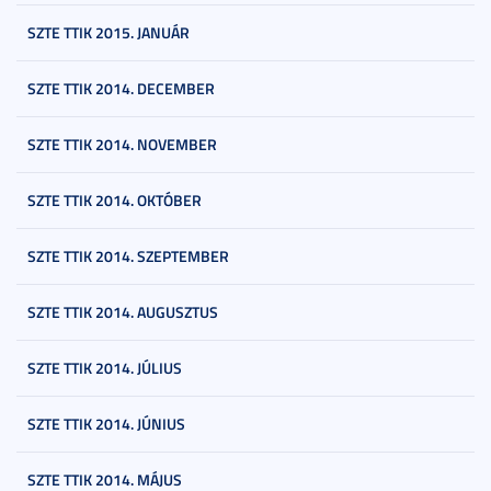
SZTE TTIK 2015. JANUÁR
SZTE TTIK 2014. DECEMBER
SZTE TTIK 2014. NOVEMBER
SZTE TTIK 2014. OKTÓBER
SZTE TTIK 2014. SZEPTEMBER
SZTE TTIK 2014. AUGUSZTUS
SZTE TTIK 2014. JÚLIUS
SZTE TTIK 2014. JÚNIUS
SZTE TTIK 2014. MÁJUS