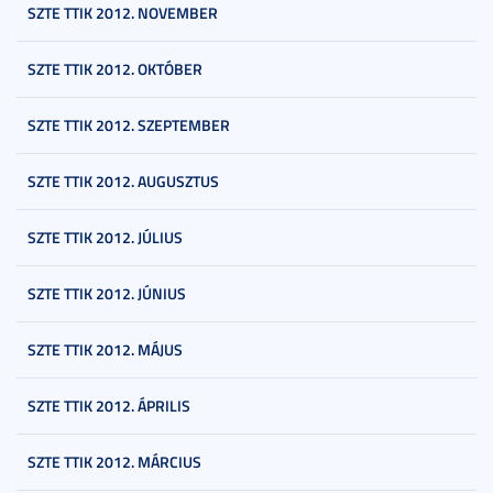
SZTE TTIK 2012. NOVEMBER
SZTE TTIK 2012. OKTÓBER
SZTE TTIK 2012. SZEPTEMBER
SZTE TTIK 2012. AUGUSZTUS
SZTE TTIK 2012. JÚLIUS
SZTE TTIK 2012. JÚNIUS
SZTE TTIK 2012. MÁJUS
SZTE TTIK 2012. ÁPRILIS
SZTE TTIK 2012. MÁRCIUS