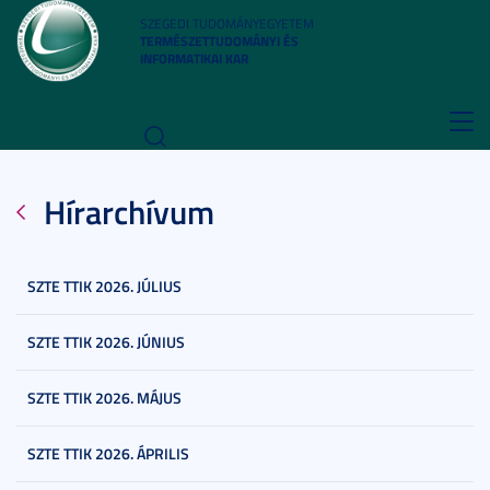
SZEGEDI TUDOMÁNYEGYETEM
TERMÉSZETTUDOMÁNYI ÉS
INFORMATIKAI KAR
Toggl
navig
Hírarchívum
SZTE TTIK 2026. JÚLIUS
SZTE TTIK 2026. JÚNIUS
SZTE TTIK 2026. MÁJUS
SZTE TTIK 2026. ÁPRILIS