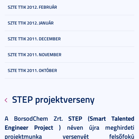
SZTE TTIK 2012. FEBRUÁR
SZTE TTIK 2012. JANUÁR
SZTE TTIK 2011. DECEMBER
SZTE TTIK 2011. NOVEMBER
SZTE TTIK 2011. OKTÓBER
STEP projektverseny
A BorsodChem Zrt.
STEP
(
Smart Talented
Engineer Project
) néven újra meghirdeti
projektmunka versenyét felsőfokú