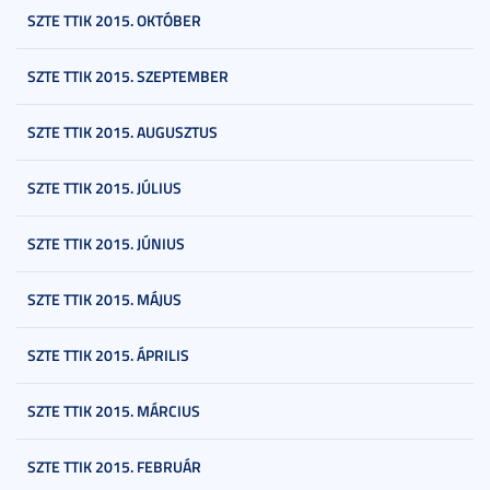
SZTE TTIK 2015. OKTÓBER
SZTE TTIK 2015. SZEPTEMBER
SZTE TTIK 2015. AUGUSZTUS
SZTE TTIK 2015. JÚLIUS
SZTE TTIK 2015. JÚNIUS
SZTE TTIK 2015. MÁJUS
SZTE TTIK 2015. ÁPRILIS
SZTE TTIK 2015. MÁRCIUS
SZTE TTIK 2015. FEBRUÁR