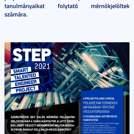
tanulmányaikat folytató mérnökjelöltek
számára.