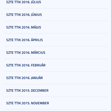
SZTE TTIK 2016. JÚLIUS
SZTE TTIK 2016. JÚNIUS
SZTE TTIK 2016. MÁJUS
SZTE TTIK 2016. ÁPRILIS
SZTE TTIK 2016. MÁRCIUS
SZTE TTIK 2016. FEBRUÁR
SZTE TTIK 2016. JANUÁR
SZTE TTIK 2015. DECEMBER
SZTE TTIK 2015. NOVEMBER