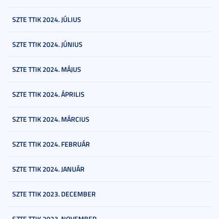
SZTE TTIK 2024. JÚLIUS
SZTE TTIK 2024. JÚNIUS
SZTE TTIK 2024. MÁJUS
SZTE TTIK 2024. ÁPRILIS
SZTE TTIK 2024. MÁRCIUS
SZTE TTIK 2024. FEBRUÁR
SZTE TTIK 2024. JANUÁR
SZTE TTIK 2023. DECEMBER
SZTE TTIK 2023. NOVEMBER