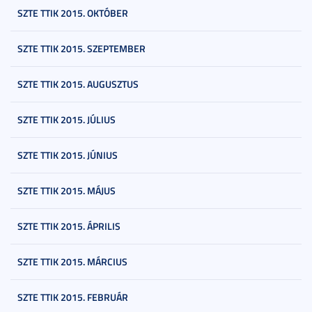
SZTE TTIK 2015. OKTÓBER
SZTE TTIK 2015. SZEPTEMBER
SZTE TTIK 2015. AUGUSZTUS
SZTE TTIK 2015. JÚLIUS
SZTE TTIK 2015. JÚNIUS
SZTE TTIK 2015. MÁJUS
SZTE TTIK 2015. ÁPRILIS
SZTE TTIK 2015. MÁRCIUS
SZTE TTIK 2015. FEBRUÁR