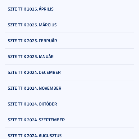
SZTE TTIK 2025. ÁPRILIS
SZTE TTIK 2025. MÁRCIUS
SZTE TTIK 2025. FEBRUÁR
SZTE TTIK 2025. JANUÁR
SZTE TTIK 2024. DECEMBER
SZTE TTIK 2024. NOVEMBER
SZTE TTIK 2024. OKTÓBER
SZTE TTIK 2024. SZEPTEMBER
SZTE TTIK 2024. AUGUSZTUS