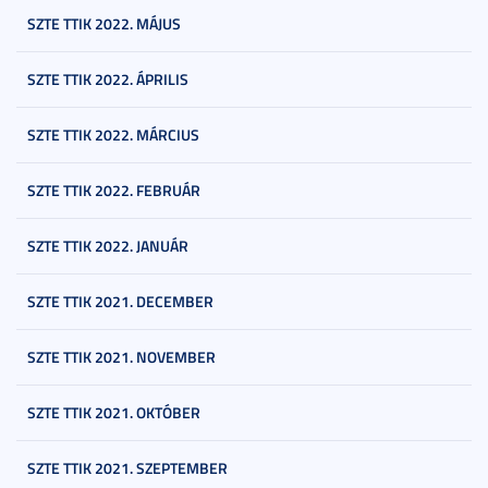
SZTE TTIK 2022. MÁJUS
SZTE TTIK 2022. ÁPRILIS
SZTE TTIK 2022. MÁRCIUS
SZTE TTIK 2022. FEBRUÁR
SZTE TTIK 2022. JANUÁR
SZTE TTIK 2021. DECEMBER
SZTE TTIK 2021. NOVEMBER
SZTE TTIK 2021. OKTÓBER
SZTE TTIK 2021. SZEPTEMBER