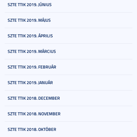
SZTE TTIK 2019. JÚNIUS
SZTE TTIK 2019. MÁJUS
SZTE TTIK 2019. ÁPRILIS
SZTE TTIK 2019. MÁRCIUS
SZTE TTIK 2019. FEBRUÁR
SZTE TTIK 2019. JANUÁR
SZTE TTIK 2018. DECEMBER
SZTE TTIK 2018. NOVEMBER
SZTE TTIK 2018. OKTÓBER