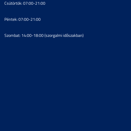
Csütörtök: 07:00-21:00
Péntek: 07:00-21:00
Szombat: 14:00-18:00 (szorgalmi időszakban)