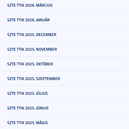
SZTE TTIK 2026. MÁRCIUS
SZTE TTIK 2026. JANUÁR
SZTE TTIK 2025. DECEMBER
SZTE TTIK 2025. NOVEMBER
SZTE TTIK 2025. OKTÓBER
SZTE TTIK 2025. SZEPTEMBER
SZTE TTIK 2025. JÚLIUS
SZTE TTIK 2025. JÚNIUS
SZTE TTIK 2025. MÁJUS