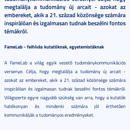
megtalálja a tudomány új arcait - azokat az
embereket, akik a 21. század közönsége számára
inspirálóan és izgalmasan tudnak beszélni fontos
témákról.
FameLab - felhívás kutatóknak, egyetemistáknak
A FameLab a világ egyik vezető tudománykommunikációs
versenye. Célja, hogy megtalálja a tudomány új arcait -
azokat az embereket, akik a 21. század közönsége számára
inspirálóan és izgalmasan tudnak beszélni fontos témákról.
Világszerte egyre nagyobb szükség van arra, hogy a kutatók
hatékonyan és mindenki számára jól érthetően
kommunikálják a tudományos eredményeket.