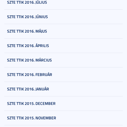
SZTE TTIK 2016. JÚLIUS
SZTE TTIK 2016. JÚNIUS
SZTE TTIK 2016. MÁJUS
SZTE TTIK 2016. ÁPRILIS
SZTE TTIK 2016. MÁRCIUS
SZTE TTIK 2016. FEBRUÁR
SZTE TTIK 2016. JANUÁR
SZTE TTIK 2015. DECEMBER
SZTE TTIK 2015. NOVEMBER