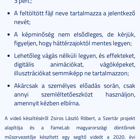
3 perc;
A feltöltött fájl neve tartalmazza a jelentkező
nevét;
A képminőség nem elsődleges, de kérjük,
figyeljen, hogy háttérzajoktól mentes legyen;
Lehetőleg vágás nélküli legyen, és effekteket,
digitális animációkat, vágóképeket,
illusztrációkat semmiképp ne tartalmazzon;
Akárcsak a személyes előadás során, csak
annyi szemléltetőeszközt használjon,
amennyit kézben elbírna.
A videó készítéséről Zsiros László Róbert, a Szertár projekt
alapítója és a FameLab magyarországi döntőinek
műsorvezetője készített egy segítő videót a 2020. évi