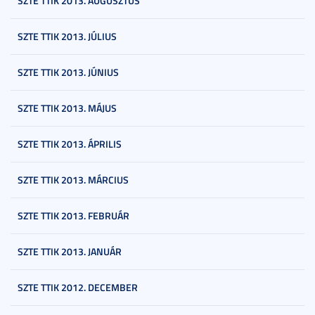
SZTE TTIK 2013. AUGUSZTUS
SZTE TTIK 2013. JÚLIUS
SZTE TTIK 2013. JÚNIUS
SZTE TTIK 2013. MÁJUS
SZTE TTIK 2013. ÁPRILIS
SZTE TTIK 2013. MÁRCIUS
SZTE TTIK 2013. FEBRUÁR
SZTE TTIK 2013. JANUÁR
SZTE TTIK 2012. DECEMBER