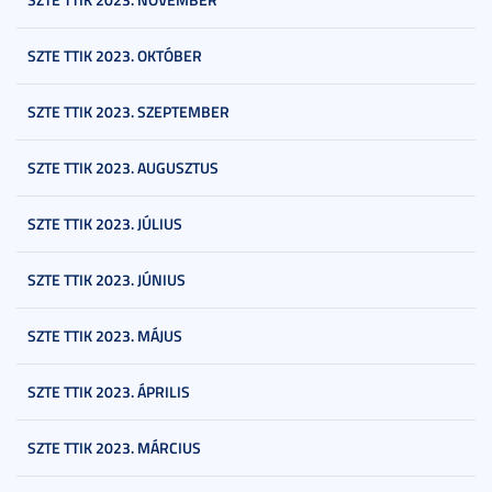
SZTE TTIK 2023. OKTÓBER
SZTE TTIK 2023. SZEPTEMBER
SZTE TTIK 2023. AUGUSZTUS
SZTE TTIK 2023. JÚLIUS
SZTE TTIK 2023. JÚNIUS
SZTE TTIK 2023. MÁJUS
SZTE TTIK 2023. ÁPRILIS
SZTE TTIK 2023. MÁRCIUS