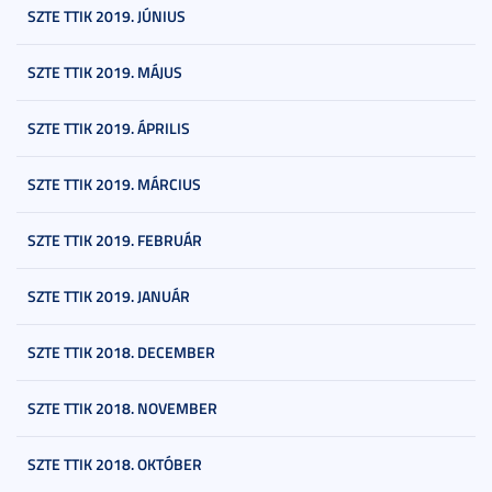
SZTE TTIK 2019. JÚNIUS
SZTE TTIK 2019. MÁJUS
SZTE TTIK 2019. ÁPRILIS
SZTE TTIK 2019. MÁRCIUS
SZTE TTIK 2019. FEBRUÁR
SZTE TTIK 2019. JANUÁR
SZTE TTIK 2018. DECEMBER
SZTE TTIK 2018. NOVEMBER
SZTE TTIK 2018. OKTÓBER