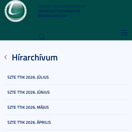
SZEGEDI TUDOMÁNYEGYETEM
TERMÉSZETTUDOMÁNYI ÉS
INFORMATIKAI KAR
Toggl
navig
Hírarchívum
SZTE TTIK 2026. JÚLIUS
SZTE TTIK 2026. JÚNIUS
SZTE TTIK 2026. MÁJUS
SZTE TTIK 2026. ÁPRILIS