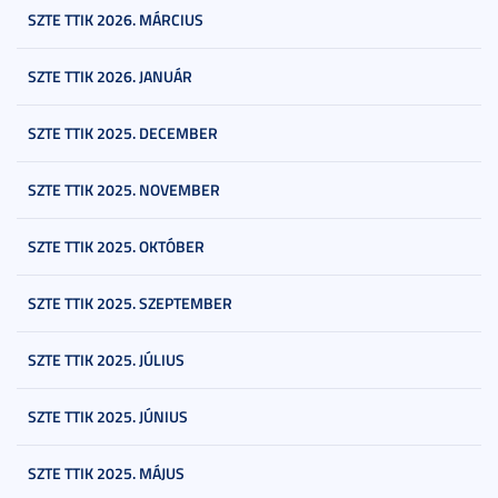
SZTE TTIK 2026. MÁRCIUS
SZTE TTIK 2026. JANUÁR
SZTE TTIK 2025. DECEMBER
SZTE TTIK 2025. NOVEMBER
SZTE TTIK 2025. OKTÓBER
SZTE TTIK 2025. SZEPTEMBER
SZTE TTIK 2025. JÚLIUS
SZTE TTIK 2025. JÚNIUS
SZTE TTIK 2025. MÁJUS