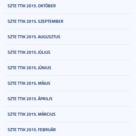
SZTE TTIK 2015. OKTÓBER
SZTE TTIK 2015. SZEPTEMBER
SZTE TTIK 2015. AUGUSZTUS
SZTE TTIK 2015. JÚLIUS
SZTE TTIK 2015. JÚNIUS
SZTE TTIK 2015. MÁJUS
SZTE TTIK 2015. ÁPRILIS
SZTE TTIK 2015. MÁRCIUS
SZTE TTIK 2015. FEBRUÁR