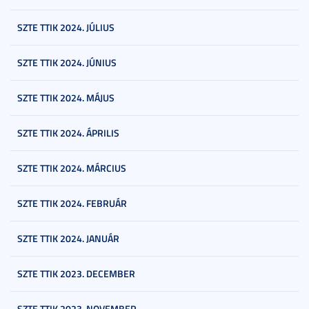
SZTE TTIK 2024. JÚLIUS
SZTE TTIK 2024. JÚNIUS
SZTE TTIK 2024. MÁJUS
SZTE TTIK 2024. ÁPRILIS
SZTE TTIK 2024. MÁRCIUS
SZTE TTIK 2024. FEBRUÁR
SZTE TTIK 2024. JANUÁR
SZTE TTIK 2023. DECEMBER
SZTE TTIK 2023. NOVEMBER