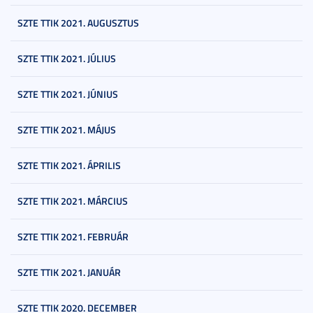
SZTE TTIK 2021. AUGUSZTUS
SZTE TTIK 2021. JÚLIUS
SZTE TTIK 2021. JÚNIUS
SZTE TTIK 2021. MÁJUS
SZTE TTIK 2021. ÁPRILIS
SZTE TTIK 2021. MÁRCIUS
SZTE TTIK 2021. FEBRUÁR
SZTE TTIK 2021. JANUÁR
SZTE TTIK 2020. DECEMBER