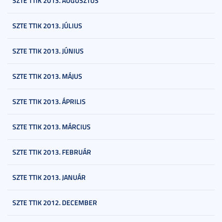
SZTE TTIK 2013. AUGUSZTUS
SZTE TTIK 2013. JÚLIUS
SZTE TTIK 2013. JÚNIUS
SZTE TTIK 2013. MÁJUS
SZTE TTIK 2013. ÁPRILIS
SZTE TTIK 2013. MÁRCIUS
SZTE TTIK 2013. FEBRUÁR
SZTE TTIK 2013. JANUÁR
SZTE TTIK 2012. DECEMBER