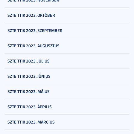
SZTE TTIK 2023. OKTÓBER
SZTE TTIK 2023. SZEPTEMBER
SZTE TTIK 2023. AUGUSZTUS
SZTE TTIK 2023. JÚLIUS
SZTE TTIK 2023. JÚNIUS
SZTE TTIK 2023. MÁJUS
SZTE TTIK 2023. ÁPRILIS
SZTE TTIK 2023. MÁRCIUS