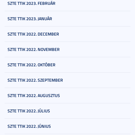
SZTE TTIK 2023. FEBRUÁR
SZTE TTIK 2023. JANUÁR
SZTE TTIK 2022. DECEMBER
SZTE TTIK 2022. NOVEMBER
SZTE TTIK 2022. OKTÓBER
SZTE TTIK 2022. SZEPTEMBER
SZTE TTIK 2022. AUGUSZTUS
SZTE TTIK 2022. JÚLIUS
SZTE TTIK 2022. JÚNIUS