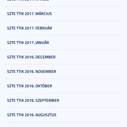
SZTE TTIK 2017. MÁRCIUS
SZTE TTIK 2017. FEBRUÁR
SZTE TTIK 2017. JANUÁR
SZTE TTIK 2016. DECEMBER
SZTE TTIK 2016. NOVEMBER
SZTE TTIK 2016. OKTÓBER
SZTE TTIK 2016. SZEPTEMBER
SZTE TTIK 2016. AUGUSZTUS