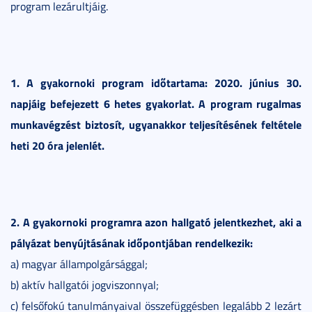
program lezárultjáig.
1. A gyakornoki program időtartama: 2020. június 30.
napjáig befejezett 6 hetes gyakorlat. A program rugalmas
munkavégzést biztosít, ugyanakkor teljesítésének feltétele
heti 20 óra jelenlét.
2. A gyakornoki programra azon hallgató jelentkezhet, aki a
pályázat benyújtásának időpontjában rendelkezik:
a) magyar állampolgársággal;
b) aktív hallgatói jogviszonnyal;
c) felsőfokú tanulmányaival összefüggésben legalább 2 lezárt