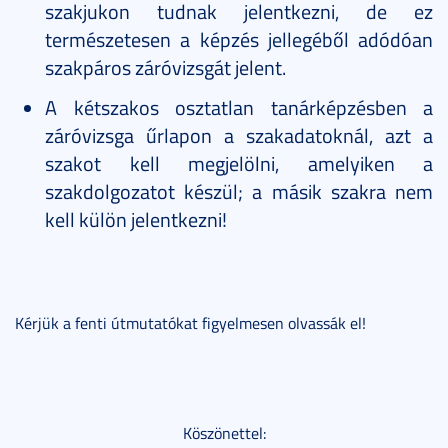
szakjukon tudnak jelentkezni, de ez
természetesen a képzés jellegéből adódóan
szakpáros záróvizsgát jelent.
A kétszakos osztatlan tanárképzésben a
záróvizsga űrlapon a szakadatoknál, azt a
szakot kell megjelölni, amelyiken a
szakdolgozatot készül; a másik szakra nem
kell külön jelentkezni!
Kérjük a fenti útmutatókat figyelmesen olvassák el!
Köszönettel: