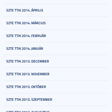
SZTE TTIK 2014. ÁPRILIS
SZTE TTIK 2014. MÁRCIUS
SZTE TTIK 2014. FEBRUÁR
SZTE TTIK 2014. JANUÁR
SZTE TTIK 2013. DECEMBER
SZTE TTIK 2013. NOVEMBER
SZTE TTIK 2013. OKTÓBER
SZTE TTIK 2013. SZEPTEMBER