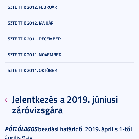
SZTE TTIK 2012. FEBRUÁR
SZTE TTIK 2012. JANUÁR
SZTE TTIK 2011. DECEMBER
SZTE TTIK 2011. NOVEMBER
SZTE TTIK 2011. OKTÓBER
Jelentkezés a 2019. júniusi
záróvizsgára
PÓTLÓLAGOS
beadási határidő: 2019. április 1-től
április 9-ig