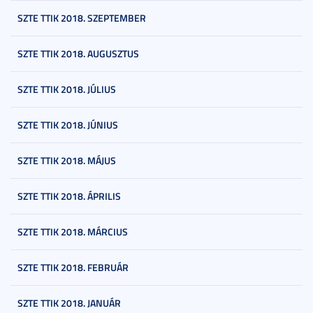
SZTE TTIK 2018. SZEPTEMBER
SZTE TTIK 2018. AUGUSZTUS
SZTE TTIK 2018. JÚLIUS
SZTE TTIK 2018. JÚNIUS
SZTE TTIK 2018. MÁJUS
SZTE TTIK 2018. ÁPRILIS
SZTE TTIK 2018. MÁRCIUS
SZTE TTIK 2018. FEBRUÁR
SZTE TTIK 2018. JANUÁR