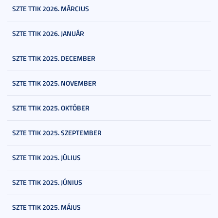
SZTE TTIK 2026. MÁRCIUS
SZTE TTIK 2026. JANUÁR
SZTE TTIK 2025. DECEMBER
SZTE TTIK 2025. NOVEMBER
SZTE TTIK 2025. OKTÓBER
SZTE TTIK 2025. SZEPTEMBER
SZTE TTIK 2025. JÚLIUS
SZTE TTIK 2025. JÚNIUS
SZTE TTIK 2025. MÁJUS