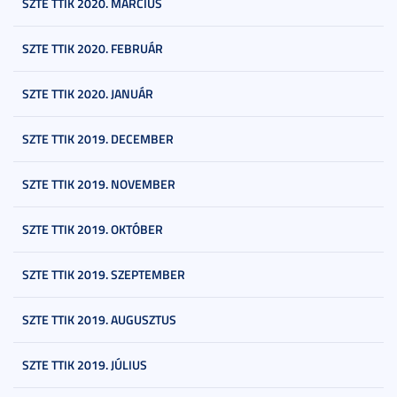
SZTE TTIK 2020. MÁRCIUS
SZTE TTIK 2020. FEBRUÁR
SZTE TTIK 2020. JANUÁR
SZTE TTIK 2019. DECEMBER
SZTE TTIK 2019. NOVEMBER
SZTE TTIK 2019. OKTÓBER
SZTE TTIK 2019. SZEPTEMBER
SZTE TTIK 2019. AUGUSZTUS
SZTE TTIK 2019. JÚLIUS