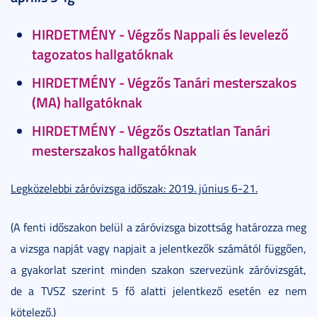
HIRDETMÉNY - Végzős Nappali és levelező
tagozatos hallgatóknak
HIRDETMÉNY - Végzős Tanári mesterszakos
(MA) hallgatóknak
HIRDETMÉNY - Végzős Osztatlan Tanári
mesterszakos hallgatóknak
Legközelebbi záróvizsga időszak: 2019. június 6-21.
(A fenti időszakon belül a záróvizsga bizottság határozza meg
a vizsga napját vagy napjait a jelentkezők számától függően,
a gyakorlat szerint minden szakon szervezünk záróvizsgát,
de a TVSZ szerint 5 fő alatti jelentkező esetén ez nem
kötelező.)