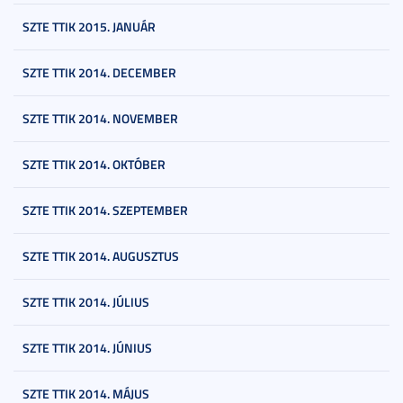
SZTE TTIK 2015. JANUÁR
SZTE TTIK 2014. DECEMBER
SZTE TTIK 2014. NOVEMBER
SZTE TTIK 2014. OKTÓBER
SZTE TTIK 2014. SZEPTEMBER
SZTE TTIK 2014. AUGUSZTUS
SZTE TTIK 2014. JÚLIUS
SZTE TTIK 2014. JÚNIUS
SZTE TTIK 2014. MÁJUS