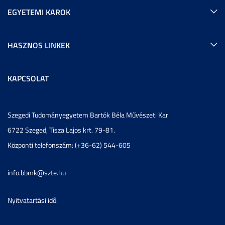
EGYETEMI KAROK
HASZNOS LINKEK
KAPCSOLAT
Szegedi Tudományegyetem Bartók Béla Művészeti Kar
6722 Szeged, Tisza Lajos krt. 79-81.
Központi telefonszám: (+36-62) 544-605
info.bbmk@szte.hu
Nyitvatartási idő: