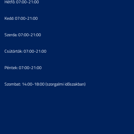
Hétfő: 07:00-21:00
Kedd: 07:00-21:00
Szerda: 07:00-21:00
Csütörtök: 07:00-21:00
Péntek: 07:00-21:00
Szombat: 14:00-18:00 (szorgalmi időszakban)