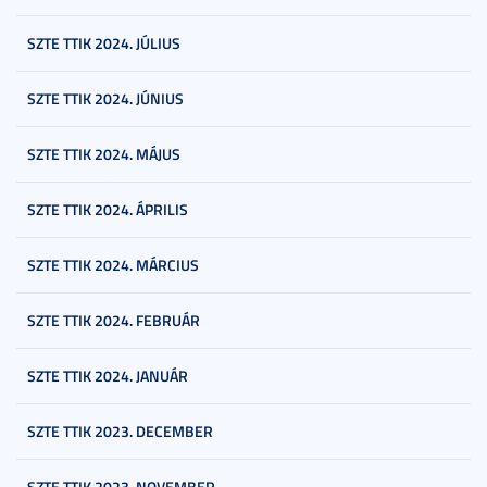
SZTE TTIK 2024. JÚLIUS
SZTE TTIK 2024. JÚNIUS
SZTE TTIK 2024. MÁJUS
SZTE TTIK 2024. ÁPRILIS
SZTE TTIK 2024. MÁRCIUS
SZTE TTIK 2024. FEBRUÁR
SZTE TTIK 2024. JANUÁR
SZTE TTIK 2023. DECEMBER
SZTE TTIK 2023. NOVEMBER