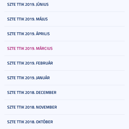
SZTE TTIK 2019. JÚNIUS
SZTE TTIK 2019. MÁJUS
SZTE TTIK 2019. ÁPRILIS
SZTE TTIK 2019. MÁRCIUS
SZTE TTIK 2019. FEBRUÁR
SZTE TTIK 2019. JANUÁR
SZTE TTIK 2018. DECEMBER
SZTE TTIK 2018. NOVEMBER
SZTE TTIK 2018. OKTÓBER