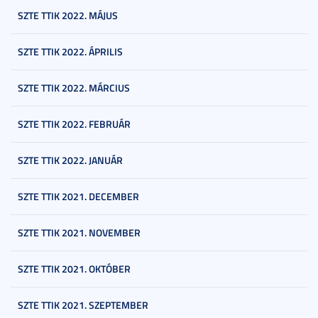
SZTE TTIK 2022. MÁJUS
SZTE TTIK 2022. ÁPRILIS
SZTE TTIK 2022. MÁRCIUS
SZTE TTIK 2022. FEBRUÁR
SZTE TTIK 2022. JANUÁR
SZTE TTIK 2021. DECEMBER
SZTE TTIK 2021. NOVEMBER
SZTE TTIK 2021. OKTÓBER
SZTE TTIK 2021. SZEPTEMBER