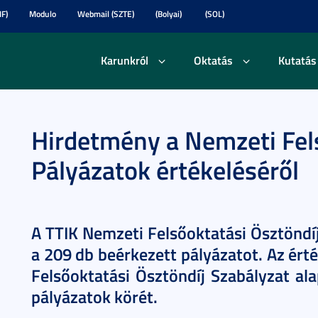
F)
Modulo
Webmail (SZTE)
(Bolyai)
(SOL)
Karunkról
Oktatás
Kutatás
Hirdetmény a Nemzeti Fel
Pályázatok értékeléséről
A TTIK Nemzeti Felsőoktatási Ösztöndíj
a 209 db beérkezett pályázatot. Az ért
Felsőoktatási Ösztöndíj Szabályzat al
pályázatok körét.