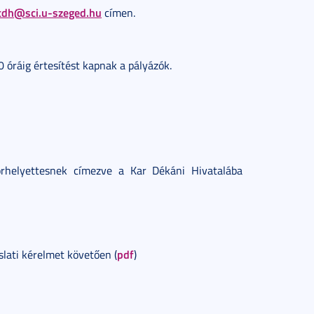
tdh@sci.u-szeged.hu
címen.
 óráig értesítést kapnak a pályázók.
torhelyettesnek címezve a Kar Dékáni Hivatalába
pdf
slati kérelmet követően (
)