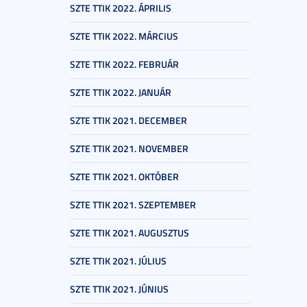
SZTE TTIK 2022. ÁPRILIS
SZTE TTIK 2022. MÁRCIUS
SZTE TTIK 2022. FEBRUÁR
SZTE TTIK 2022. JANUÁR
SZTE TTIK 2021. DECEMBER
SZTE TTIK 2021. NOVEMBER
SZTE TTIK 2021. OKTÓBER
SZTE TTIK 2021. SZEPTEMBER
SZTE TTIK 2021. AUGUSZTUS
SZTE TTIK 2021. JÚLIUS
SZTE TTIK 2021. JÚNIUS