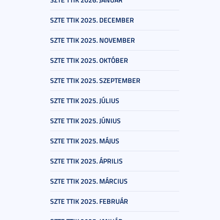
SZTE TTIK 2025. DECEMBER
SZTE TTIK 2025. NOVEMBER
SZTE TTIK 2025. OKTÓBER
SZTE TTIK 2025. SZEPTEMBER
SZTE TTIK 2025. JÚLIUS
SZTE TTIK 2025. JÚNIUS
SZTE TTIK 2025. MÁJUS
SZTE TTIK 2025. ÁPRILIS
SZTE TTIK 2025. MÁRCIUS
SZTE TTIK 2025. FEBRUÁR