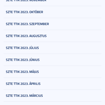
SZTE TTIK 2023. OKTÓBER
SZTE TTIK 2023. SZEPTEMBER
SZTE TTIK 2023. AUGUSZTUS
SZTE TTIK 2023. JÚLIUS
SZTE TTIK 2023. JÚNIUS
SZTE TTIK 2023. MÁJUS
SZTE TTIK 2023. ÁPRILIS
SZTE TTIK 2023. MÁRCIUS