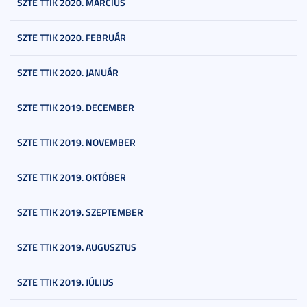
SZTE TTIK 2020. MÁRCIUS
SZTE TTIK 2020. FEBRUÁR
SZTE TTIK 2020. JANUÁR
SZTE TTIK 2019. DECEMBER
SZTE TTIK 2019. NOVEMBER
SZTE TTIK 2019. OKTÓBER
SZTE TTIK 2019. SZEPTEMBER
SZTE TTIK 2019. AUGUSZTUS
SZTE TTIK 2019. JÚLIUS