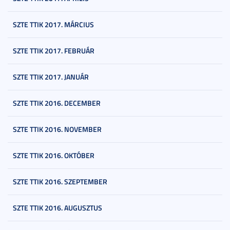
SZTE TTIK 2017. MÁRCIUS
SZTE TTIK 2017. FEBRUÁR
SZTE TTIK 2017. JANUÁR
SZTE TTIK 2016. DECEMBER
SZTE TTIK 2016. NOVEMBER
SZTE TTIK 2016. OKTÓBER
SZTE TTIK 2016. SZEPTEMBER
SZTE TTIK 2016. AUGUSZTUS