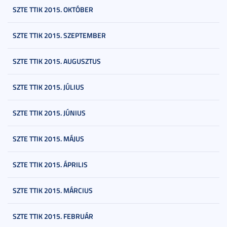
SZTE TTIK 2015. OKTÓBER
SZTE TTIK 2015. SZEPTEMBER
SZTE TTIK 2015. AUGUSZTUS
SZTE TTIK 2015. JÚLIUS
SZTE TTIK 2015. JÚNIUS
SZTE TTIK 2015. MÁJUS
SZTE TTIK 2015. ÁPRILIS
SZTE TTIK 2015. MÁRCIUS
SZTE TTIK 2015. FEBRUÁR