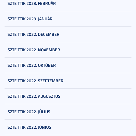
SZTE TTIK 2023. FEBRUÁR
SZTE TTIK 2023. JANUÁR
SZTE TTIK 2022. DECEMBER
SZTE TTIK 2022. NOVEMBER
SZTE TTIK 2022. OKTÓBER
SZTE TTIK 2022. SZEPTEMBER
SZTE TTIK 2022. AUGUSZTUS
SZTE TTIK 2022. JÚLIUS
SZTE TTIK 2022. JÚNIUS