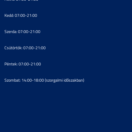
Kedd: 07:00-21:00
Szerda: 07:00-21:00
Csütörtök: 07:00-21:00
Péntek: 07:00-21:00
Szombat: 14:00-18:00 (szorgalmi időszakban)