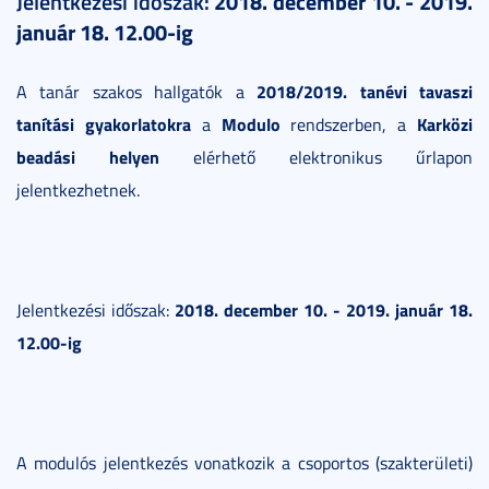
Jelentkezési időszak:
2018. december 10. - 2019.
január 18. 12.00-ig
2018/2019. tanévi tavaszi
A tanár szakos hallgatók a
tanítási gyakorlatokra
Modulo
Karközi
a
rendszerben, a
beadási helyen
elérhető elektronikus űrlapon
jelentkezhetnek.
2018. december 10. - 2019. január 18.
Jelentkezési időszak:
12.00-ig
A modulós jelentkezés vonatkozik a csoportos (szakterületi)