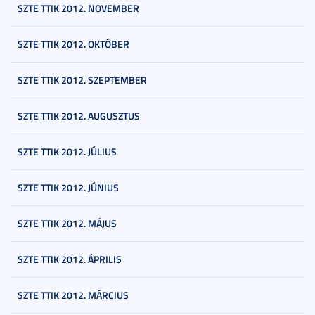
SZTE TTIK 2012. NOVEMBER
SZTE TTIK 2012. OKTÓBER
SZTE TTIK 2012. SZEPTEMBER
SZTE TTIK 2012. AUGUSZTUS
SZTE TTIK 2012. JÚLIUS
SZTE TTIK 2012. JÚNIUS
SZTE TTIK 2012. MÁJUS
SZTE TTIK 2012. ÁPRILIS
SZTE TTIK 2012. MÁRCIUS