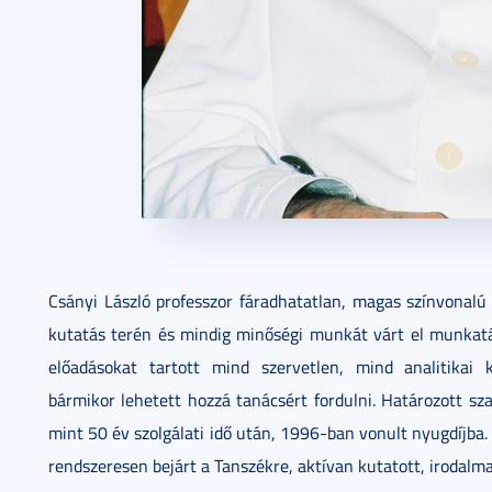
Csányi László professzor fáradhatatlan, magas színvonal
kutatás terén és mindig minőségi munkát várt el munkatárs
előadásokat tartott mind szervetlen, mind analitikai k
bármikor lehetett hozzá tanácsért fordulni. Határozott sz
mint 50 év szolgálati idő után, 1996-ban vonult nyugdíjba.
rendszeresen bejárt a Tanszékre, aktívan kutatott, irodalmaz