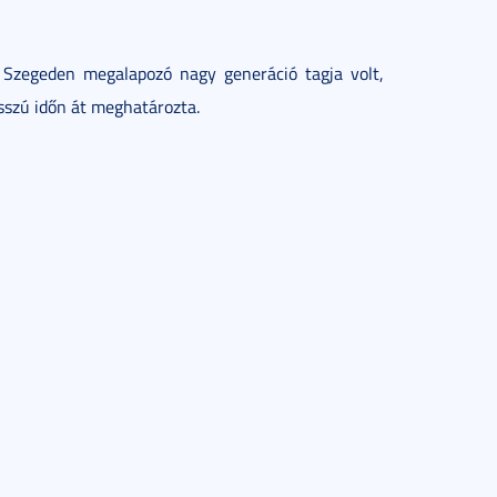
t Szegeden megalapozó nagy generáció tagja volt,
szú időn át meghatározta.