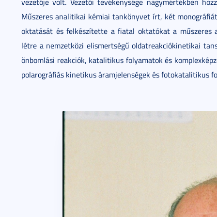
vezetője volt. Vezetői tevékenysége nagymértékben hozz
Műszeres analitikai kémiai tankönyvet írt, két monográfiá
oktatását és felkészítette a fiatal oktatókat a műszeres a
létre a nemzetközi elismertségű oldatreakciókinetikai ta
önbomlási reakciók, katalitikus folyamatok és komplexképző
polarográfiás kinetikus áramjelenségek és fotokatalitikus f