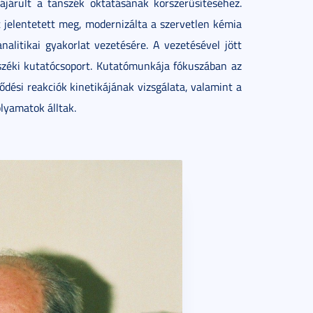
ájárult a tanszék oktatásának korszerűsítéséhez.
t jelentetett meg, modernizálta a szervetlen kémia
nalitikai gyakorlat vezetésére. A vezetésével jött
nszéki kutatócsoport. Kutatómunkája fókuszában az
dési reakciók kinetikájának vizsgálata, valamint a
olyamatok álltak.