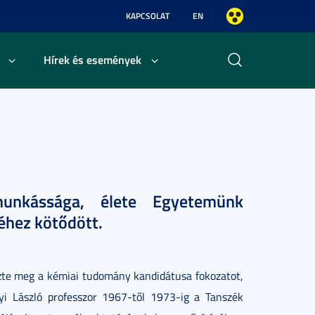
KAPCSOLAT
EN
Hírek és események
munkássága, élete Egyetemünk
kéhez kötődött.
zte meg a kémiai tudomány kandidátusa fokozatot,
i László professzor 1967-től 1973-ig a Tanszék