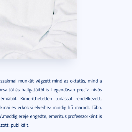
ú szakmai munkát végzett mind az oktatás, mind a
aitól és hallgatóitól is. Legendásan precíz, nívós
émiából. Kimeríthetetlen tudással rendelkezett,
akmai és erkölcsi elveihez mindig hű maradt. Több,
 Ameddig ereje engedte, emeritus professzorként is
ott, publikált.