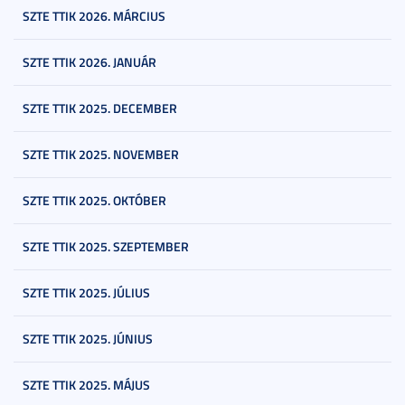
SZTE TTIK 2026. MÁRCIUS
SZTE TTIK 2026. JANUÁR
SZTE TTIK 2025. DECEMBER
SZTE TTIK 2025. NOVEMBER
SZTE TTIK 2025. OKTÓBER
SZTE TTIK 2025. SZEPTEMBER
SZTE TTIK 2025. JÚLIUS
SZTE TTIK 2025. JÚNIUS
SZTE TTIK 2025. MÁJUS