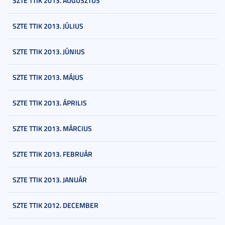
SZTE TTIK 2013. AUGUSZTUS
SZTE TTIK 2013. JÚLIUS
SZTE TTIK 2013. JÚNIUS
SZTE TTIK 2013. MÁJUS
SZTE TTIK 2013. ÁPRILIS
SZTE TTIK 2013. MÁRCIUS
SZTE TTIK 2013. FEBRUÁR
SZTE TTIK 2013. JANUÁR
SZTE TTIK 2012. DECEMBER