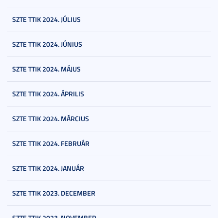
SZTE TTIK 2024. JÚLIUS
SZTE TTIK 2024. JÚNIUS
SZTE TTIK 2024. MÁJUS
SZTE TTIK 2024. ÁPRILIS
SZTE TTIK 2024. MÁRCIUS
SZTE TTIK 2024. FEBRUÁR
SZTE TTIK 2024. JANUÁR
SZTE TTIK 2023. DECEMBER
SZTE TTIK 2023. NOVEMBER