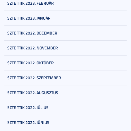
SZTE TTIK 2023. FEBRUÁR
SZTE TTIK 2023. JANUÁR
SZTE TTIK 2022. DECEMBER
SZTE TTIK 2022. NOVEMBER
SZTE TTIK 2022. OKTÓBER
SZTE TTIK 2022. SZEPTEMBER
SZTE TTIK 2022. AUGUSZTUS
SZTE TTIK 2022. JÚLIUS
SZTE TTIK 2022. JÚNIUS