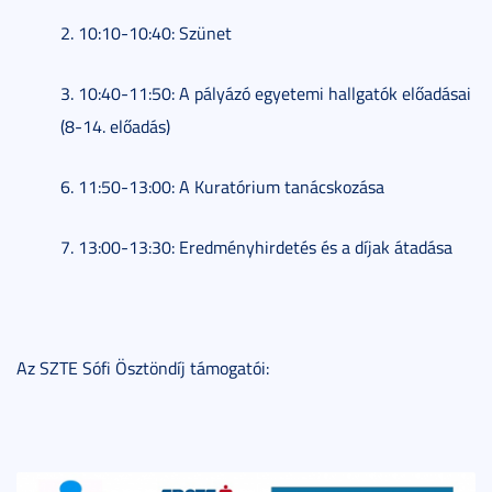
2. 10:10-10:40: Szünet
3. 10:40-11:50: A pályázó egyetemi hallgatók előadásai
(8-14. előadás)
6. 11:50-13:00: A Kuratórium tanácskozása
7. 13:00-13:30: Eredményhirdetés és a díjak átadása
Az SZTE Sófi Ösztöndíj támogatói: