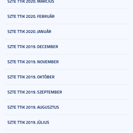
SZTE TTIK 2020. MÁRCIUS
SZTE TTIK 2020. FEBRUÁR
SZTE TTIK 2020. JANUÁR
SZTE TTIK 2019. DECEMBER
SZTE TTIK 2019. NOVEMBER
SZTE TTIK 2019. OKTÓBER
SZTE TTIK 2019. SZEPTEMBER
SZTE TTIK 2019. AUGUSZTUS
SZTE TTIK 2019. JÚLIUS