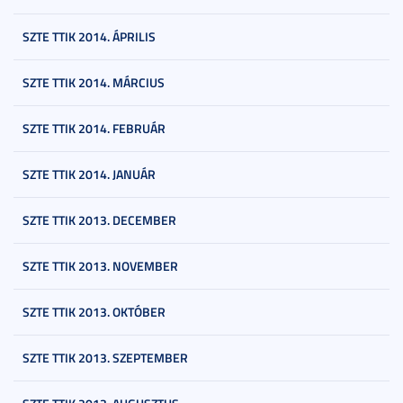
SZTE TTIK 2014. ÁPRILIS
SZTE TTIK 2014. MÁRCIUS
SZTE TTIK 2014. FEBRUÁR
SZTE TTIK 2014. JANUÁR
SZTE TTIK 2013. DECEMBER
SZTE TTIK 2013. NOVEMBER
SZTE TTIK 2013. OKTÓBER
SZTE TTIK 2013. SZEPTEMBER