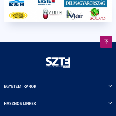
EGYETEMI KAROK
HASZNOS LINKEK