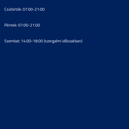
Csütörtök: 07:00-21:00
Péntek: 07:00-21:00
Szombat: 14:00-18:00 (szorgalmi időszakban)