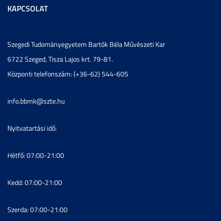
KAPCSOLAT
Szegedi Tudományegyetem Bartók Béla Művészeti Kar
6722 Szeged, Tisza Lajos krt. 79-81.
Központi telefonszám: (+36-62) 544-605
info.bbmk@szte.hu
Nyitvatartási idő:
Hétfő: 07:00-21:00
Kedd: 07:00-21:00
Szerda: 07:00-21:00