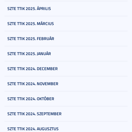
SZTE TTIK 2025. ÁPRILIS
SZTE TTIK 2025. MÁRCIUS
SZTE TTIK 2025. FEBRUÁR
SZTE TTIK 2025. JANUÁR
SZTE TTIK 2024. DECEMBER
SZTE TTIK 2024. NOVEMBER
SZTE TTIK 2024. OKTÓBER
SZTE TTIK 2024. SZEPTEMBER
SZTE TTIK 2024. AUGUSZTUS