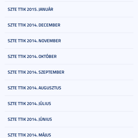
SZTE TTIK 2015. JANUÁR
SZTE TTIK 2014. DECEMBER
SZTE TTIK 2014. NOVEMBER
SZTE TTIK 2014. OKTÓBER
SZTE TTIK 2014. SZEPTEMBER
SZTE TTIK 2014. AUGUSZTUS
SZTE TTIK 2014. JÚLIUS
SZTE TTIK 2014. JÚNIUS
SZTE TTIK 2014. MÁJUS