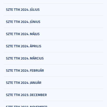
SZTE TTIK 2024. JÚLIUS
SZTE TTIK 2024. JÚNIUS
SZTE TTIK 2024. MÁJUS
SZTE TTIK 2024. ÁPRILIS
SZTE TTIK 2024. MÁRCIUS
SZTE TTIK 2024. FEBRUÁR
SZTE TTIK 2024. JANUÁR
SZTE TTIK 2023. DECEMBER
SZTE TTIK 2023. NOVEMBER