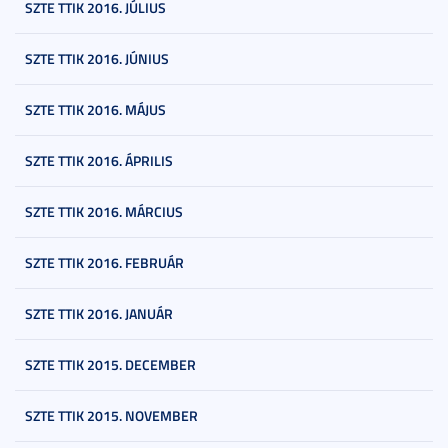
SZTE TTIK 2016. JÚLIUS
SZTE TTIK 2016. JÚNIUS
SZTE TTIK 2016. MÁJUS
SZTE TTIK 2016. ÁPRILIS
SZTE TTIK 2016. MÁRCIUS
SZTE TTIK 2016. FEBRUÁR
SZTE TTIK 2016. JANUÁR
SZTE TTIK 2015. DECEMBER
SZTE TTIK 2015. NOVEMBER