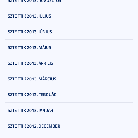
SZTE TTIK 2013. AUGUSZTUS
SZTE TTIK 2013. JÚLIUS
SZTE TTIK 2013. JÚNIUS
SZTE TTIK 2013. MÁJUS
SZTE TTIK 2013. ÁPRILIS
SZTE TTIK 2013. MÁRCIUS
SZTE TTIK 2013. FEBRUÁR
SZTE TTIK 2013. JANUÁR
SZTE TTIK 2012. DECEMBER