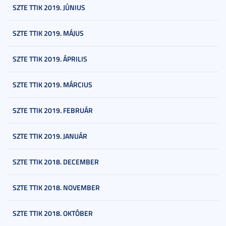
SZTE TTIK 2019. JÚNIUS
SZTE TTIK 2019. MÁJUS
SZTE TTIK 2019. ÁPRILIS
SZTE TTIK 2019. MÁRCIUS
SZTE TTIK 2019. FEBRUÁR
SZTE TTIK 2019. JANUÁR
SZTE TTIK 2018. DECEMBER
SZTE TTIK 2018. NOVEMBER
SZTE TTIK 2018. OKTÓBER