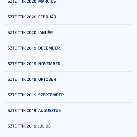
SZTE TTIK 2020. MÁRCIUS
SZTE TTIK 2020. FEBRUÁR
SZTE TTIK 2020. JANUÁR
SZTE TTIK 2019. DECEMBER
SZTE TTIK 2019. NOVEMBER
SZTE TTIK 2019. OKTÓBER
SZTE TTIK 2019. SZEPTEMBER
SZTE TTIK 2019. AUGUSZTUS
SZTE TTIK 2019. JÚLIUS