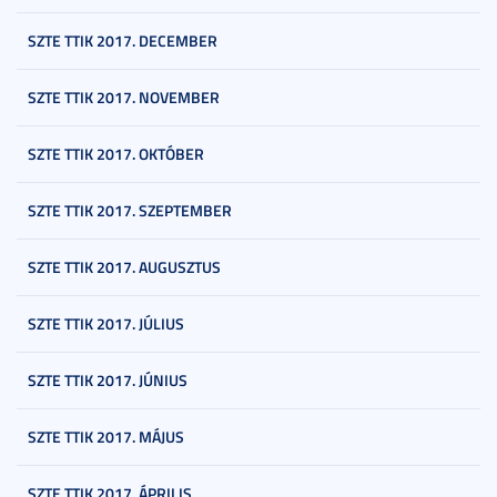
SZTE TTIK 2017. DECEMBER
SZTE TTIK 2017. NOVEMBER
SZTE TTIK 2017. OKTÓBER
SZTE TTIK 2017. SZEPTEMBER
SZTE TTIK 2017. AUGUSZTUS
SZTE TTIK 2017. JÚLIUS
SZTE TTIK 2017. JÚNIUS
SZTE TTIK 2017. MÁJUS
SZTE TTIK 2017. ÁPRILIS