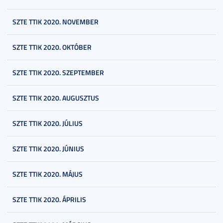
SZTE TTIK 2020. NOVEMBER
SZTE TTIK 2020. OKTÓBER
SZTE TTIK 2020. SZEPTEMBER
SZTE TTIK 2020. AUGUSZTUS
SZTE TTIK 2020. JÚLIUS
SZTE TTIK 2020. JÚNIUS
SZTE TTIK 2020. MÁJUS
SZTE TTIK 2020. ÁPRILIS