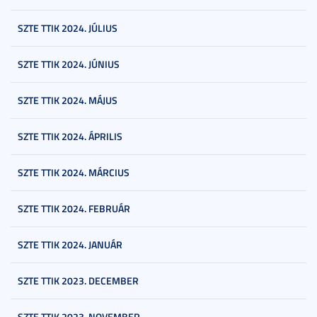
SZTE TTIK 2024. JÚLIUS
SZTE TTIK 2024. JÚNIUS
SZTE TTIK 2024. MÁJUS
SZTE TTIK 2024. ÁPRILIS
SZTE TTIK 2024. MÁRCIUS
SZTE TTIK 2024. FEBRUÁR
SZTE TTIK 2024. JANUÁR
SZTE TTIK 2023. DECEMBER
SZTE TTIK 2023. NOVEMBER