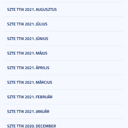
SZTE TTIK 2021. AUGUSZTUS
SZTE TTIK 2021. JÚLIUS
SZTE TTIK 2021. JÚNIUS
SZTE TTIK 2021. MÁJUS
SZTE TTIK 2021. ÁPRILIS
SZTE TTIK 2021. MÁRCIUS
SZTE TTIK 2021. FEBRUÁR
SZTE TTIK 2021. JANUÁR
SZTE TTIK 2020. DECEMBER