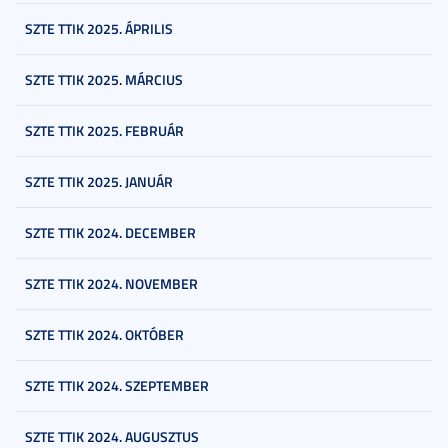
SZTE TTIK 2025. ÁPRILIS
SZTE TTIK 2025. MÁRCIUS
SZTE TTIK 2025. FEBRUÁR
SZTE TTIK 2025. JANUÁR
SZTE TTIK 2024. DECEMBER
SZTE TTIK 2024. NOVEMBER
SZTE TTIK 2024. OKTÓBER
SZTE TTIK 2024. SZEPTEMBER
SZTE TTIK 2024. AUGUSZTUS