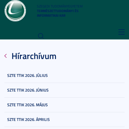
SZEGEDI TUDOMÁNYEGYETEM
TERMÉSZETTUDOMÁNYI ÉS
INFORMATIKAI KAR
Toggl
navig
Hírarchívum
SZTE TTIK 2026. JÚLIUS
SZTE TTIK 2026. JÚNIUS
SZTE TTIK 2026. MÁJUS
SZTE TTIK 2026. ÁPRILIS