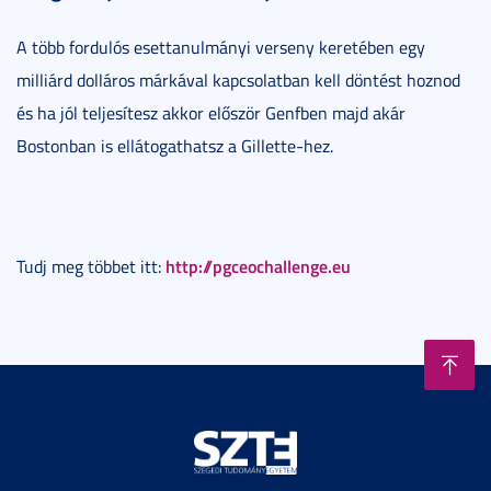
A több fordulós esettanulmányi verseny keretében egy
milliárd dolláros márkával kapcsolatban kell döntést hoznod
és ha jól teljesítesz akkor először Genfben majd akár
Bostonban is ellátogathatsz a Gillette-hez.
http://pgceochallenge.eu
Tudj meg többet itt: