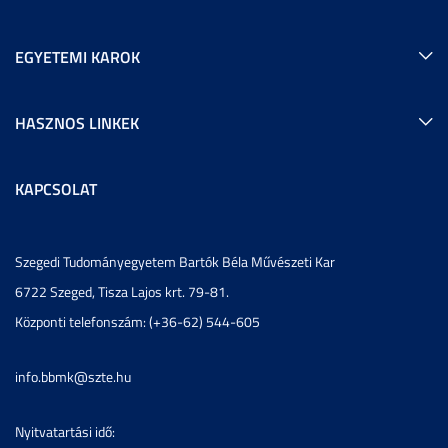
EGYETEMI KAROK
HASZNOS LINKEK
KAPCSOLAT
Szegedi Tudományegyetem Bartók Béla Művészeti Kar
6722 Szeged, Tisza Lajos krt. 79-81.
Központi telefonszám: (+36-62) 544-605
info.bbmk@szte.hu
Nyitvatartási idő: