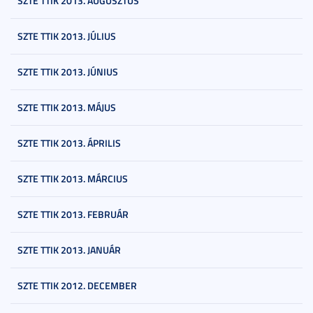
SZTE TTIK 2013. AUGUSZTUS
SZTE TTIK 2013. JÚLIUS
SZTE TTIK 2013. JÚNIUS
SZTE TTIK 2013. MÁJUS
SZTE TTIK 2013. ÁPRILIS
SZTE TTIK 2013. MÁRCIUS
SZTE TTIK 2013. FEBRUÁR
SZTE TTIK 2013. JANUÁR
SZTE TTIK 2012. DECEMBER