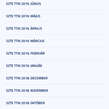
SZTE TTIK 2019. JÚNIUS
SZTE TTIK 2019. MÁJUS
SZTE TTIK 2019. ÁPRILIS
SZTE TTIK 2019. MÁRCIUS
SZTE TTIK 2019. FEBRUÁR
SZTE TTIK 2019. JANUÁR
SZTE TTIK 2018. DECEMBER
SZTE TTIK 2018. NOVEMBER
SZTE TTIK 2018. OKTÓBER