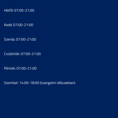
Hétfő: 07:00-21:00
Kedd: 07:00-21:00
Szerda: 07:00-21:00
Csütörtök: 07:00-21:00
Péntek: 07:00-21:00
Szombat: 14:00-18:00 (szorgalmi időszakban)