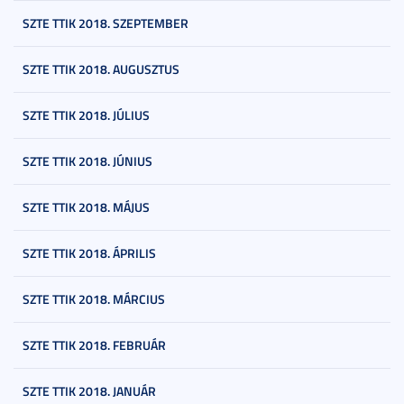
SZTE TTIK 2018. SZEPTEMBER
SZTE TTIK 2018. AUGUSZTUS
SZTE TTIK 2018. JÚLIUS
SZTE TTIK 2018. JÚNIUS
SZTE TTIK 2018. MÁJUS
SZTE TTIK 2018. ÁPRILIS
SZTE TTIK 2018. MÁRCIUS
SZTE TTIK 2018. FEBRUÁR
SZTE TTIK 2018. JANUÁR