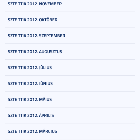
SZTE TTIK 2012. NOVEMBER
SZTE TTIK 2012. OKTÓBER
SZTE TTIK 2012. SZEPTEMBER
SZTE TTIK 2012. AUGUSZTUS
SZTE TTIK 2012. JÚLIUS
SZTE TTIK 2012. JÚNIUS
SZTE TTIK 2012. MÁJUS
SZTE TTIK 2012. ÁPRILIS
SZTE TTIK 2012. MÁRCIUS