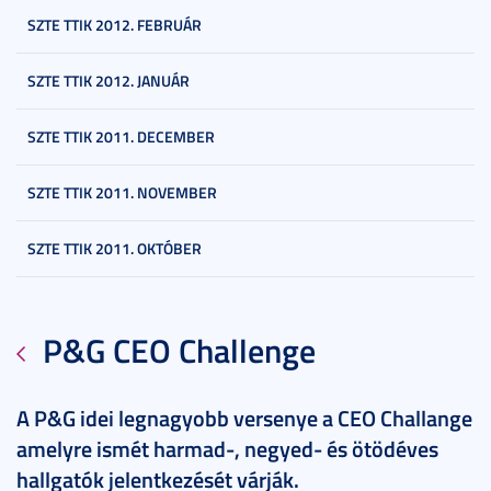
SZTE TTIK 2012. FEBRUÁR
SZTE TTIK 2012. JANUÁR
SZTE TTIK 2011. DECEMBER
SZTE TTIK 2011. NOVEMBER
SZTE TTIK 2011. OKTÓBER
P&G CEO Challenge
A P&G idei legnagyobb versenye a CEO Challange
amelyre ismét harmad-, negyed- és ötödéves
hallgatók jelentkezését várják.