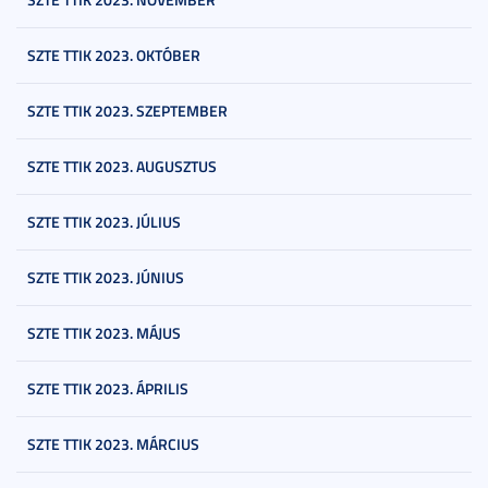
SZTE TTIK 2023. OKTÓBER
SZTE TTIK 2023. SZEPTEMBER
SZTE TTIK 2023. AUGUSZTUS
SZTE TTIK 2023. JÚLIUS
SZTE TTIK 2023. JÚNIUS
SZTE TTIK 2023. MÁJUS
SZTE TTIK 2023. ÁPRILIS
SZTE TTIK 2023. MÁRCIUS