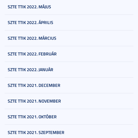
SZTE TTIK 2022. MÁJUS
SZTE TTIK 2022. ÁPRILIS
SZTE TTIK 2022. MÁRCIUS
SZTE TTIK 2022. FEBRUÁR
SZTE TTIK 2022. JANUÁR
SZTE TTIK 2021. DECEMBER
SZTE TTIK 2021. NOVEMBER
SZTE TTIK 2021. OKTÓBER
SZTE TTIK 2021. SZEPTEMBER