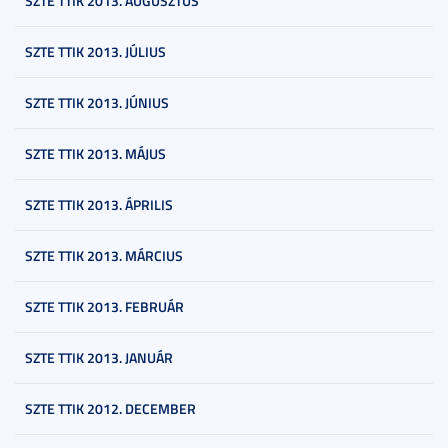
SZTE TTIK 2013. AUGUSZTUS
SZTE TTIK 2013. JÚLIUS
SZTE TTIK 2013. JÚNIUS
SZTE TTIK 2013. MÁJUS
SZTE TTIK 2013. ÁPRILIS
SZTE TTIK 2013. MÁRCIUS
SZTE TTIK 2013. FEBRUÁR
SZTE TTIK 2013. JANUÁR
SZTE TTIK 2012. DECEMBER