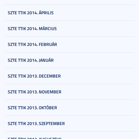
SZTE TTIK 2014. ÁPRILIS
SZTE TTIK 2014. MÁRCIUS
SZTE TTIK 2014. FEBRUÁR
SZTE TTIK 2014. JANUÁR
SZTE TTIK 2013. DECEMBER
SZTE TTIK 2013. NOVEMBER
SZTE TTIK 2013. OKTÓBER
SZTE TTIK 2013. SZEPTEMBER