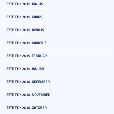
SZTE TTIK 2019. JÚNIUS
SZTE TTIK 2019. MÁJUS
SZTE TTIK 2019. ÁPRILIS
SZTE TTIK 2019. MÁRCIUS
SZTE TTIK 2019. FEBRUÁR
SZTE TTIK 2019. JANUÁR
SZTE TTIK 2018. DECEMBER
SZTE TTIK 2018. NOVEMBER
SZTE TTIK 2018. OKTÓBER