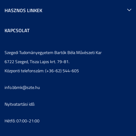
HASZNOS LINKEK
KAPCSOLAT
Szegedi Tudományegyetem Bartók Béla Művészeti Kar
6722 Szeged, Tisza Lajos krt. 79-81.
Központi telefonszám: (+36-62) 544-605
info.bbmk@szte.hu
Nyitvatartási idő:
Hétfő: 07:00-21:00