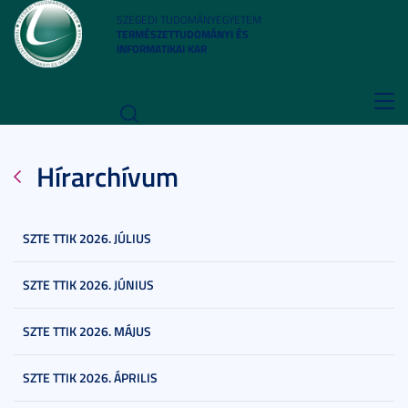
SZEGEDI TUDOMÁNYEGYETEM
TERMÉSZETTUDOMÁNYI ÉS
INFORMATIKAI KAR
Toggl
navig
Hírarchívum
SZTE TTIK 2026. JÚLIUS
SZTE TTIK 2026. JÚNIUS
SZTE TTIK 2026. MÁJUS
SZTE TTIK 2026. ÁPRILIS