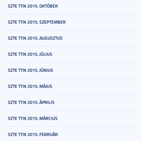
SZTE TTIK 2015. OKTÓBER
SZTE TTIK 2015. SZEPTEMBER
SZTE TTIK 2015. AUGUSZTUS
SZTE TTIK 2015. JÚLIUS
SZTE TTIK 2015. JÚNIUS
SZTE TTIK 2015. MÁJUS
SZTE TTIK 2015. ÁPRILIS
SZTE TTIK 2015. MÁRCIUS
SZTE TTIK 2015. FEBRUÁR