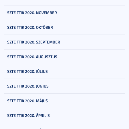
SZTE TTIK 2020. NOVEMBER
SZTE TTIK 2020. OKTÓBER
SZTE TTIK 2020. SZEPTEMBER
SZTE TTIK 2020. AUGUSZTUS
SZTE TTIK 2020. JÚLIUS
SZTE TTIK 2020. JÚNIUS
SZTE TTIK 2020. MÁJUS
SZTE TTIK 2020. ÁPRILIS