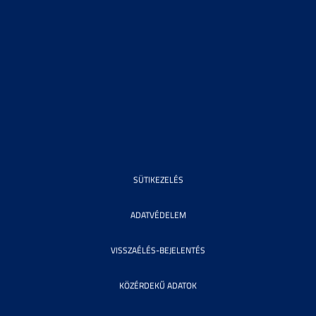
SÜTIKEZELÉS
ADATVÉDELEM
VISSZAÉLÉS-BEJELENTÉS
KÖZÉRDEKŰ ADATOK