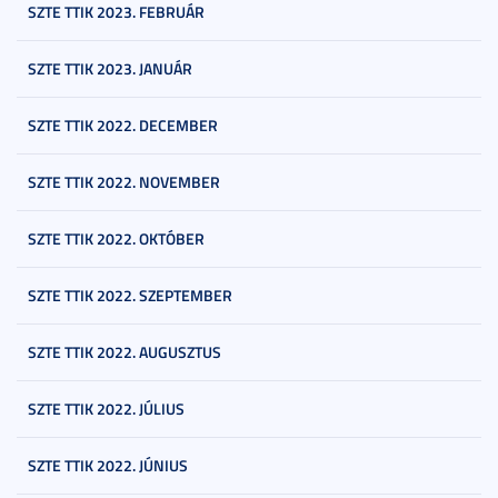
SZTE TTIK 2023. FEBRUÁR
SZTE TTIK 2023. JANUÁR
SZTE TTIK 2022. DECEMBER
SZTE TTIK 2022. NOVEMBER
SZTE TTIK 2022. OKTÓBER
SZTE TTIK 2022. SZEPTEMBER
SZTE TTIK 2022. AUGUSZTUS
SZTE TTIK 2022. JÚLIUS
SZTE TTIK 2022. JÚNIUS