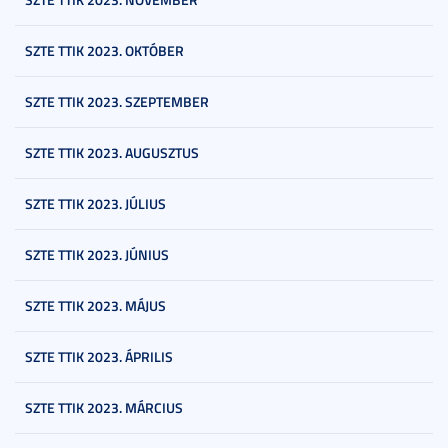
SZTE TTIK 2023. OKTÓBER
SZTE TTIK 2023. SZEPTEMBER
SZTE TTIK 2023. AUGUSZTUS
SZTE TTIK 2023. JÚLIUS
SZTE TTIK 2023. JÚNIUS
SZTE TTIK 2023. MÁJUS
SZTE TTIK 2023. ÁPRILIS
SZTE TTIK 2023. MÁRCIUS