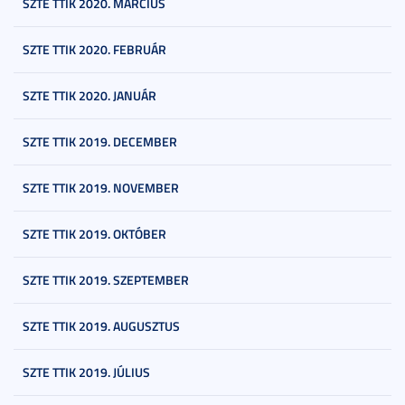
SZTE TTIK 2020. MÁRCIUS
SZTE TTIK 2020. FEBRUÁR
SZTE TTIK 2020. JANUÁR
SZTE TTIK 2019. DECEMBER
SZTE TTIK 2019. NOVEMBER
SZTE TTIK 2019. OKTÓBER
SZTE TTIK 2019. SZEPTEMBER
SZTE TTIK 2019. AUGUSZTUS
SZTE TTIK 2019. JÚLIUS