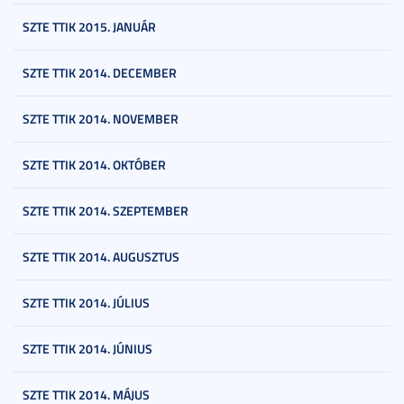
SZTE TTIK 2015. JANUÁR
SZTE TTIK 2014. DECEMBER
SZTE TTIK 2014. NOVEMBER
SZTE TTIK 2014. OKTÓBER
SZTE TTIK 2014. SZEPTEMBER
SZTE TTIK 2014. AUGUSZTUS
SZTE TTIK 2014. JÚLIUS
SZTE TTIK 2014. JÚNIUS
SZTE TTIK 2014. MÁJUS