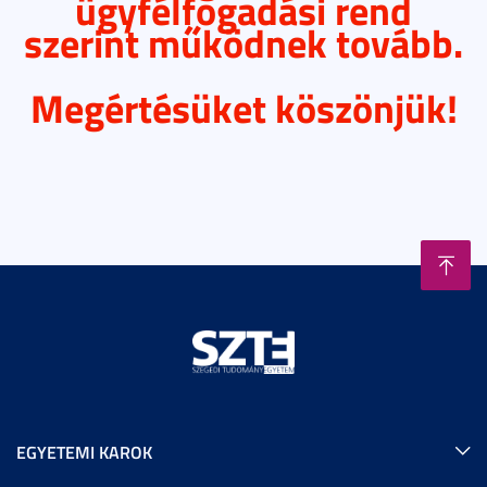
ügyfélfogadási rend
szerint működnek tovább.
Megértésüket köszönjük!
EGYETEMI KAROK