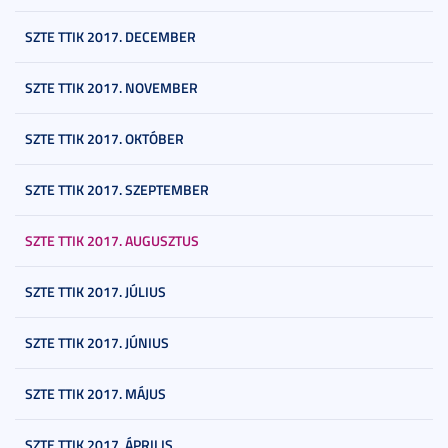
SZTE TTIK 2017. DECEMBER
SZTE TTIK 2017. NOVEMBER
SZTE TTIK 2017. OKTÓBER
SZTE TTIK 2017. SZEPTEMBER
SZTE TTIK 2017. AUGUSZTUS
SZTE TTIK 2017. JÚLIUS
SZTE TTIK 2017. JÚNIUS
SZTE TTIK 2017. MÁJUS
SZTE TTIK 2017. ÁPRILIS