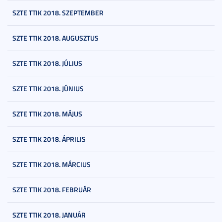
SZTE TTIK 2018. SZEPTEMBER
SZTE TTIK 2018. AUGUSZTUS
SZTE TTIK 2018. JÚLIUS
SZTE TTIK 2018. JÚNIUS
SZTE TTIK 2018. MÁJUS
SZTE TTIK 2018. ÁPRILIS
SZTE TTIK 2018. MÁRCIUS
SZTE TTIK 2018. FEBRUÁR
SZTE TTIK 2018. JANUÁR