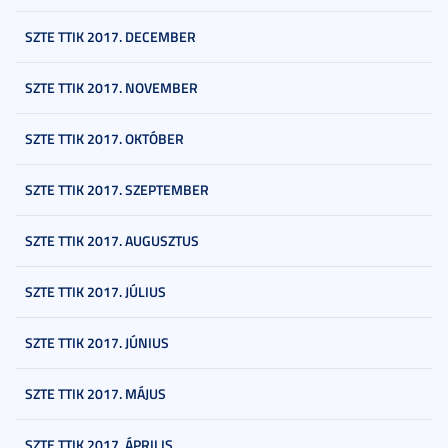
SZTE TTIK 2017. DECEMBER
SZTE TTIK 2017. NOVEMBER
SZTE TTIK 2017. OKTÓBER
SZTE TTIK 2017. SZEPTEMBER
SZTE TTIK 2017. AUGUSZTUS
SZTE TTIK 2017. JÚLIUS
SZTE TTIK 2017. JÚNIUS
SZTE TTIK 2017. MÁJUS
SZTE TTIK 2017. ÁPRILIS