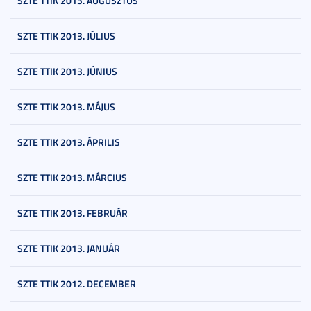
SZTE TTIK 2013. AUGUSZTUS
SZTE TTIK 2013. JÚLIUS
SZTE TTIK 2013. JÚNIUS
SZTE TTIK 2013. MÁJUS
SZTE TTIK 2013. ÁPRILIS
SZTE TTIK 2013. MÁRCIUS
SZTE TTIK 2013. FEBRUÁR
SZTE TTIK 2013. JANUÁR
SZTE TTIK 2012. DECEMBER