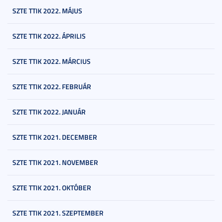
SZTE TTIK 2022. MÁJUS
SZTE TTIK 2022. ÁPRILIS
SZTE TTIK 2022. MÁRCIUS
SZTE TTIK 2022. FEBRUÁR
SZTE TTIK 2022. JANUÁR
SZTE TTIK 2021. DECEMBER
SZTE TTIK 2021. NOVEMBER
SZTE TTIK 2021. OKTÓBER
SZTE TTIK 2021. SZEPTEMBER