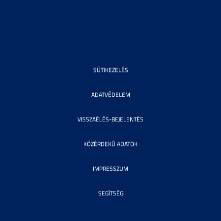
SÜTIKEZELÉS
ADATVÉDELEM
VISSZAÉLÉS-BEJELENTÉS
KÖZÉRDEKŰ ADATOK
IMPRESSZUM
SEGÍTSÉG