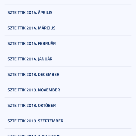
SZTE TTIK 2014. ÁPRILIS
SZTE TTIK 2014. MÁRCIUS
SZTE TTIK 2014. FEBRUÁR
SZTE TTIK 2014. JANUÁR
SZTE TTIK 2013. DECEMBER
SZTE TTIK 2013. NOVEMBER
SZTE TTIK 2013. OKTÓBER
SZTE TTIK 2013. SZEPTEMBER