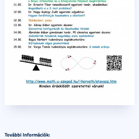
További Információk: