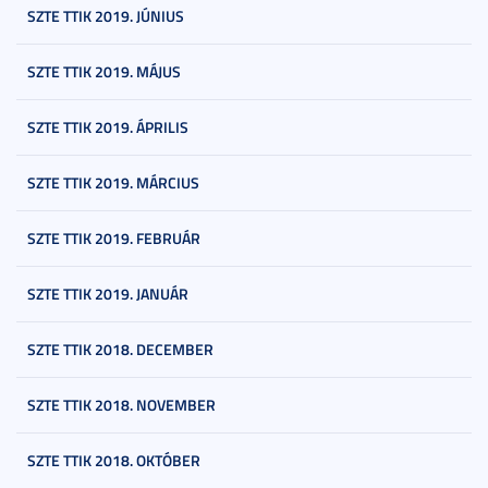
SZTE TTIK 2019. JÚNIUS
SZTE TTIK 2019. MÁJUS
SZTE TTIK 2019. ÁPRILIS
SZTE TTIK 2019. MÁRCIUS
SZTE TTIK 2019. FEBRUÁR
SZTE TTIK 2019. JANUÁR
SZTE TTIK 2018. DECEMBER
SZTE TTIK 2018. NOVEMBER
SZTE TTIK 2018. OKTÓBER