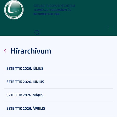
SZEGEDI TUDOMÁNYEGYETEM
TERMÉSZETTUDOMÁNYI ÉS
INFORMATIKAI KAR
Toggl
navig
Hírarchívum
SZTE TTIK 2026. JÚLIUS
SZTE TTIK 2026. JÚNIUS
SZTE TTIK 2026. MÁJUS
SZTE TTIK 2026. ÁPRILIS