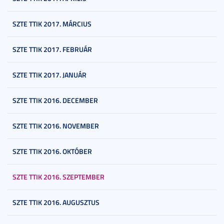
SZTE TTIK 2017. MÁRCIUS
SZTE TTIK 2017. FEBRUÁR
SZTE TTIK 2017. JANUÁR
SZTE TTIK 2016. DECEMBER
SZTE TTIK 2016. NOVEMBER
SZTE TTIK 2016. OKTÓBER
SZTE TTIK 2016. SZEPTEMBER
SZTE TTIK 2016. AUGUSZTUS