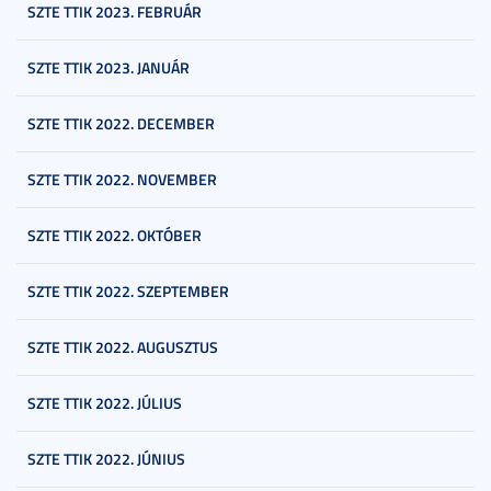
SZTE TTIK 2023. FEBRUÁR
SZTE TTIK 2023. JANUÁR
SZTE TTIK 2022. DECEMBER
SZTE TTIK 2022. NOVEMBER
SZTE TTIK 2022. OKTÓBER
SZTE TTIK 2022. SZEPTEMBER
SZTE TTIK 2022. AUGUSZTUS
SZTE TTIK 2022. JÚLIUS
SZTE TTIK 2022. JÚNIUS