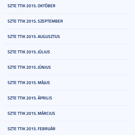
SZTE TTIK 2015. OKTÓBER
SZTE TTIK 2015. SZEPTEMBER
SZTE TTIK 2015. AUGUSZTUS
SZTE TTIK 2015. JÚLIUS
SZTE TTIK 2015. JÚNIUS
SZTE TTIK 2015. MÁJUS
SZTE TTIK 2015. ÁPRILIS
SZTE TTIK 2015. MÁRCIUS
SZTE TTIK 2015. FEBRUÁR