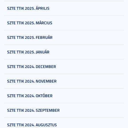
SZTE TTIK 2025. ÁPRILIS
SZTE TTIK 2025. MÁRCIUS
SZTE TTIK 2025. FEBRUÁR
SZTE TTIK 2025. JANUÁR
SZTE TTIK 2024. DECEMBER
SZTE TTIK 2024. NOVEMBER
SZTE TTIK 2024. OKTÓBER
SZTE TTIK 2024. SZEPTEMBER
SZTE TTIK 2024. AUGUSZTUS