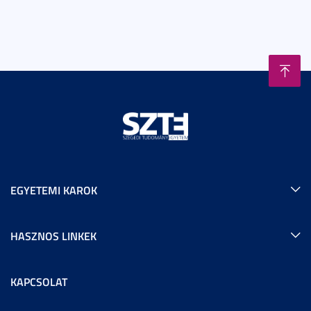
EGYETEMI KAROK
HASZNOS LINKEK
KAPCSOLAT