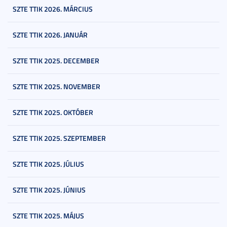
SZTE TTIK 2026. MÁRCIUS
SZTE TTIK 2026. JANUÁR
SZTE TTIK 2025. DECEMBER
SZTE TTIK 2025. NOVEMBER
SZTE TTIK 2025. OKTÓBER
SZTE TTIK 2025. SZEPTEMBER
SZTE TTIK 2025. JÚLIUS
SZTE TTIK 2025. JÚNIUS
SZTE TTIK 2025. MÁJUS