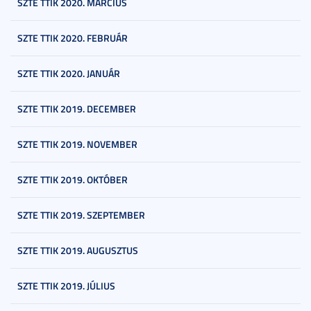
SZTE TTIK 2020. MÁRCIUS
SZTE TTIK 2020. FEBRUÁR
SZTE TTIK 2020. JANUÁR
SZTE TTIK 2019. DECEMBER
SZTE TTIK 2019. NOVEMBER
SZTE TTIK 2019. OKTÓBER
SZTE TTIK 2019. SZEPTEMBER
SZTE TTIK 2019. AUGUSZTUS
SZTE TTIK 2019. JÚLIUS