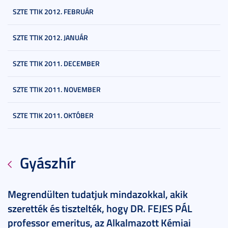
SZTE TTIK 2012. FEBRUÁR
SZTE TTIK 2012. JANUÁR
SZTE TTIK 2011. DECEMBER
SZTE TTIK 2011. NOVEMBER
SZTE TTIK 2011. OKTÓBER
Gyászhír
Megrendülten tudatjuk mindazokkal, akik
szerették és tisztelték, hogy DR. FEJES PÁL
professor emeritus, az Alkalmazott Kémiai