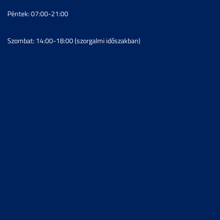
Péntek: 07:00-21:00
Szombat: 14:00-18:00 (szorgalmi időszakban)