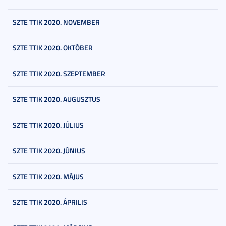
SZTE TTIK 2020. NOVEMBER
SZTE TTIK 2020. OKTÓBER
SZTE TTIK 2020. SZEPTEMBER
SZTE TTIK 2020. AUGUSZTUS
SZTE TTIK 2020. JÚLIUS
SZTE TTIK 2020. JÚNIUS
SZTE TTIK 2020. MÁJUS
SZTE TTIK 2020. ÁPRILIS