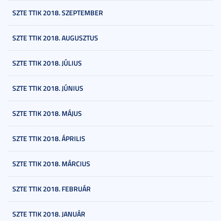
SZTE TTIK 2018. SZEPTEMBER
SZTE TTIK 2018. AUGUSZTUS
SZTE TTIK 2018. JÚLIUS
SZTE TTIK 2018. JÚNIUS
SZTE TTIK 2018. MÁJUS
SZTE TTIK 2018. ÁPRILIS
SZTE TTIK 2018. MÁRCIUS
SZTE TTIK 2018. FEBRUÁR
SZTE TTIK 2018. JANUÁR