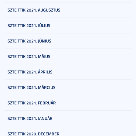
SZTE TTIK 2021. AUGUSZTUS
SZTE TTIK 2021. JÚLIUS
SZTE TTIK 2021. JÚNIUS
SZTE TTIK 2021. MÁJUS
SZTE TTIK 2021. ÁPRILIS
SZTE TTIK 2021. MÁRCIUS
SZTE TTIK 2021. FEBRUÁR
SZTE TTIK 2021. JANUÁR
SZTE TTIK 2020. DECEMBER