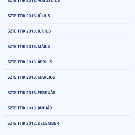
SZTE TTIK 2013. AUGUSZTUS
SZTE TTIK 2013. JÚLIUS
SZTE TTIK 2013. JÚNIUS
SZTE TTIK 2013. MÁJUS
SZTE TTIK 2013. ÁPRILIS
SZTE TTIK 2013. MÁRCIUS
SZTE TTIK 2013. FEBRUÁR
SZTE TTIK 2013. JANUÁR
SZTE TTIK 2012. DECEMBER