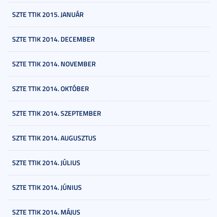
SZTE TTIK 2015. JANUÁR
SZTE TTIK 2014. DECEMBER
SZTE TTIK 2014. NOVEMBER
SZTE TTIK 2014. OKTÓBER
SZTE TTIK 2014. SZEPTEMBER
SZTE TTIK 2014. AUGUSZTUS
SZTE TTIK 2014. JÚLIUS
SZTE TTIK 2014. JÚNIUS
SZTE TTIK 2014. MÁJUS